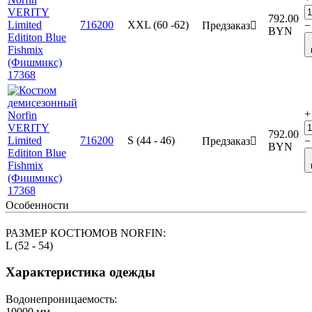
792.00
716200
XXL (60 -62)
Предзаказ

−
BYN
+
792.00
716200
S (44 - 46)
Предзаказ

−
BYN
Особенности
РАЗМЕР КОСТЮМОВ NORFIN:
L (52 - 54)
Характеристика одежды
Водонепроницаемость:
10000
мм