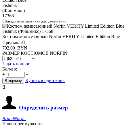

Наведите на картинку для увеличения
Костюм демисезонный Norfin VERITY Limited Edititon Blue
Предзаказ

792.00
BYN
РАЗМЕР КОСТЮМОВ NORFIN:
Задать вопрос
Кол-во:
+
−
Купить в один клик
В корзину

Определить размер
Brand
Norfin
Наши преимущества