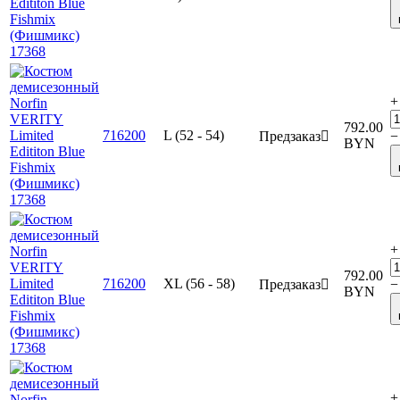
+
792.00
716200
L (52 - 54)
Предзаказ

−
BYN
+
792.00
716200
XL (56 - 58)
Предзаказ

−
BYN
+