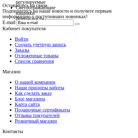
регулируемые
Оставайтесь на связи
Светоотражающие
Подпишитесь на наши новости и получите первым
нашивки
информацию о поступивших новинках!
безопасности
E-mail
Кабинет покупателя
Войти
Создать учетную запись
Заказы
Отложенные товары
Список сравнения
Магазин
О нашей компании
Наши приципы работы
Как сделать заказ
Блог магазина
Карта сайта
Подарочные сертификаты
Отзывы покупателей
Розничный магазин
Контакты