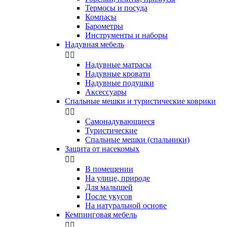
Термосы и посуда
Компасы
Бapoмeтpы
Инструменты и наборы
Надувная мебель


Надувные матрасы
Надувные кровати
Надувные подушки
Аксессуары
Спальные мешки и туристические коврики


Самонадувающиеся
Туристические
Спальные мешки (спальники)
Защита от насекомых


В помещении
На улице, природе
Для малышей
После укусов
На натуральной основе
Кемпинговая мебель

