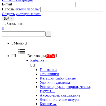
E-mail
Пароль
Забыли пароль?
Создать учетную запись
Войти
Запомнить



Меню



Все товары
NEW

Рыбалка


Приманки
Спиннинги
Катушки рыболовные
Удочки и удилища
Рюкзаки, сумки, ящики, чехлы,
тубусы....
Аксессуары, снаряжение
Лески, плетеные шнуры
Больше
→