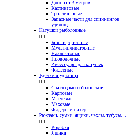
Длина от 3 метров
Кастинговые
Троллинговые
Запасные части для спиннингов,
удилищ
Катушки рыболовные


Безынерционные
Мультипликаторные
Нахлыстовые
Проводочные
Аксессуары для катушек
Фидерные
Удочки и удилища


С кольцами и болонские
Карповые
Матчевые
Маховые
Фидеры и пикеры
Рюкзаки, сумки, ящики, чехлы, тубусы....


Коробки
Ящики