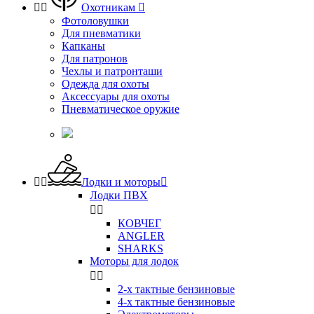


Охотникам

Фотоловушки
Для пневматики
Капканы
Для патронов
Чехлы и патронташи
Одежда для охоты
Аксессуары для охоты
Пневматическое оружие


Лодки и моторы

Лодки ПВХ


КОВЧЕГ
ANGLER
SHARKS
Моторы для лодок


2-х тактные бензиновые
4-х тактные бензиновые