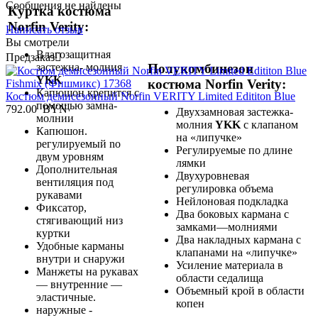
Сообщения не найдены
Куртка костюма
Norfin Verity:
Написать отзыв
Вы смотрели
Влагозащитная
Предзаказ

застежна- молния
Полукомбинезон
YKK
костюма Norfin Verity:
Капюшон крепится с
Костюм демисезонный Norfin VERITY Limited Edititon Blue
помощью замна-
792.00
BYN
Двухзамновая застежка-
молнии
молния
YKK
с клапаном
Капюшон.
на «липучке»
регулируемый no
Регулируемые по длине
двум уровням
лямки
Дополнительная
Двухуровневая
вентиляция под
регулировка объема
рукавами
Нейлоновая подкладка
Фиксатор,
Два боковых кармана с
стягивающий низ
замками—молниями
куртки
Два накладных кармана с
Удобные карманы
клапанами на «липучке»
внутри и снаружи
Усиление материала в
Манжеты на рукавах
области седалища
— внутренние —
Объемный крой в области
эластичные.
копен
наружные -