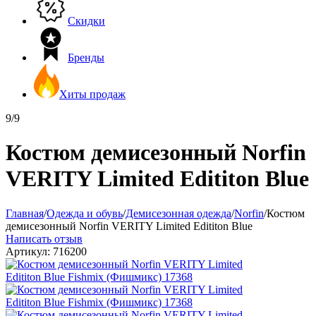
Скидки
Бренды
Хиты продаж
9/9
Костюм демисезонный Norfin
VERITY Limited Edititon Blue
Главная
/
Одежда и обувь
/
Демисезонная одежда
/
Norfin
/
Костюм
демисезонный Norfin VERITY Limited Edititon Blue
Написать отзыв
Артикул:
716200