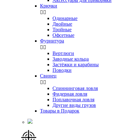
Аксессуары для прикормки
Крючки


Одинарные
Двойные
Тройные
Офсетные
Фурнитура


Вертлюги
Заводные кольца
Застёжки и карабины
Поводки
Свинец


Спиннинговая ловля
Фидерная ловля
Поплавочная ловля
Другие виды грузов
Товары в Подарок