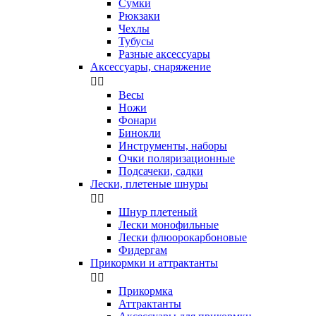
Сумки
Рюкзаки
Чехлы
Тубусы
Разные аксессуары
Аксессуары, снаряжение


Весы
Ножи
Фонари
Бинокли
Инструменты, наборы
Очки поляризационные
Подсачеки, садки
Лески, плетеные шнуры


Шнур плетеный
Лески монофильные
Лески флюорокарбоновые
Фидергам
Прикормки и аттрактанты


Прикормка
Аттрактанты