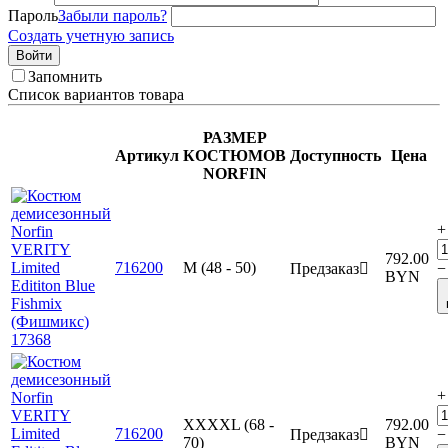
Пароль
Забыли пароль?
Создать учетную запись
Войти
Запомнить
Список вариантов товара
РАЗМЕР
Артикул
КОСТЮМОВ
Доступность
Цена
NORFIN
+
792.00
716200
M (48 - 50)
Предзаказ

−
BYN
+
XXXXL (68 -
792.00
716200
Предзаказ

−
70)
BYN