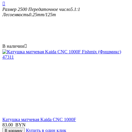

Размер
2500
Передаточное число
5.1:1
Лесоемкость
0.25mm/125m
В наличии

Катушка матчевая Kaida CNC 1000F
83.00
BYN
Купить в один клик
В корзину