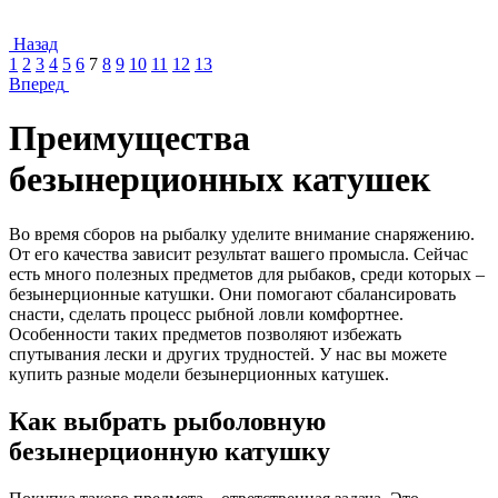
Назад
1
2
3
4
5
6
7
8
9
10
11
12
13
Вперед
Преимущества
безынерционных катушек
Во время сборов на рыбалку уделите внимание снаряжению.
От его качества зависит результат вашего промысла. Сейчас
есть много полезных предметов для рыбаков, среди которых –
безынерционные катушки. Они помогают сбалансировать
снасти, сделать процесс рыбной ловли комфортнее.
Особенности таких предметов позволяют избежать
спутывания лески и других трудностей. У нас вы можете
купить разные модели безынерционных катушек.
Как выбрать рыболовную
безынерционную катушку