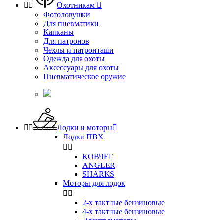


Охотникам

Фотоловушки
Для пневматики
Капканы
Для патронов
Чехлы и патронташи
Одежда для охоты
Аксессуары для охоты
Пневматическое оружие


Лодки и моторы

Лодки ПВХ


КОВЧЕГ
ANGLER
SHARKS
Моторы для лодок


2-х тактные бензиновые
4-х тактные бензиновые