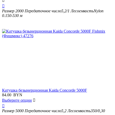


Размер
2000
Передаточное число
5,2/1
Лесоемкость
Nylon
0.150-530 м
Катушка безынерционная Kaida Concorde 5000F
84.00
BYN
Выберите опции


Размер
5000
Передаточное число
5,2
Лесоемкость
350/0,30