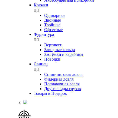
Аксессуары для прикормки
Крючки


Одинарные
Двойные
Тройные
Офсетные
Фурнитура


Вертлюги
Заводные кольца
Застёжки и карабины
Поводки
Свинец


Спиннинговая ловля
Фидерная ловля
Поплавочная ловля
Другие виды грузов
Товары в Подарок