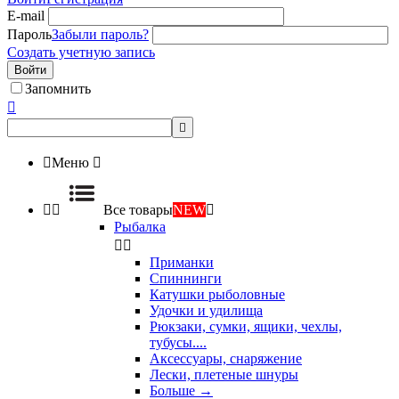
E-mail
Пароль
Забыли пароль?
Создать учетную запись
Войти
Запомнить



Меню



Все товары
NEW

Рыбалка


Приманки
Спиннинги
Катушки рыболовные
Удочки и удилища
Рюкзаки, сумки, ящики, чехлы,
тубусы....
Аксессуары, снаряжение
Лески, плетеные шнуры
Больше
→