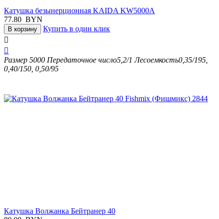
Катушка безынерционная KAIDA KW5000A
77.80
BYN
Купить в один клик
В корзину


Размер
5000
Передаточное число
5,2/1
Лесоемкость
0,35/195,
0,40/150, 0,50/95
Катушка Волжанка Бейтранер 40