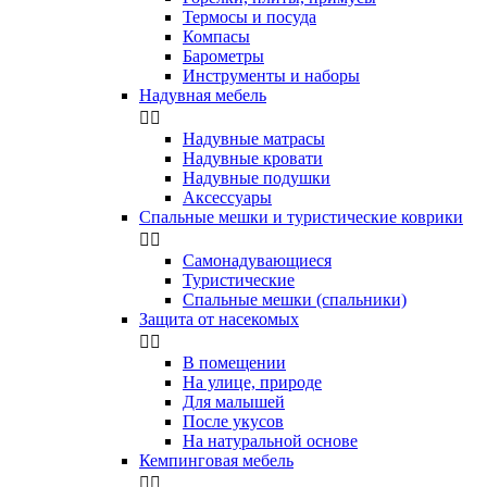
Термосы и посуда
Компасы
Бapoмeтpы
Инструменты и наборы
Надувная мебель


Надувные матрасы
Надувные кровати
Надувные подушки
Аксессуары
Спальные мешки и туристические коврики


Самонадувающиеся
Туристические
Спальные мешки (спальники)
Защита от насекомых


В помещении
На улице, природе
Для малышей
После укусов
На натуральной основе
Кемпинговая мебель

