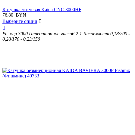
Катушка матчевая Kaida CNC 3000HF
76.80
BYN
Выберите опции


Размер
3000
Передаточное число
6.2:1
Лесоемкость
0,18/200 -
0,20/170 - 0,23/150