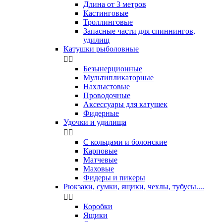
Длина от 3 метров
Кастинговые
Троллинговые
Запасные части для спиннингов,
удилищ
Катушки рыболовные


Безынерционные
Мультипликаторные
Нахлыстовые
Проводочные
Аксессуары для катушек
Фидерные
Удочки и удилища


С кольцами и болонские
Карповые
Матчевые
Маховые
Фидеры и пикеры
Рюкзаки, сумки, ящики, чехлы, тубусы....


Коробки
Ящики