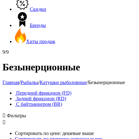
Скидки
Бренды
Хиты продаж
9/9
Безынерционные
Главная
/
Рыбалка
/
Катушки рыболовные
/
Безынерционные
Передний фрикцион (FD)
Задний фрикцион (RD)
С байтраннером (BR)

Фильтры

Сортировать по цене: дешевые выше
Сортировать по времени: новинки выше