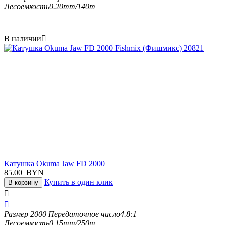
Лесоемкость
0.20mm/140m
В наличии

Катушка Okuma Jaw FD 2000
85.00
BYN
Купить в один клик
В корзину


Размер
2000
Передаточное число
4.8:1
Лесоемкость
0.15mm/250m