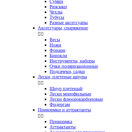
Сумки
Рюкзаки
Чехлы
Тубусы
Разные аксессуары
Аксессуары, снаряжение


Весы
Ножи
Фонари
Бинокли
Инструменты, наборы
Очки поляризационные
Подсачеки, садки
Лески, плетеные шнуры


Шнур плетеный
Лески монофильные
Лески флюорокарбоновые
Фидергам
Прикормки и аттрактанты


Прикормка
Аттрактанты