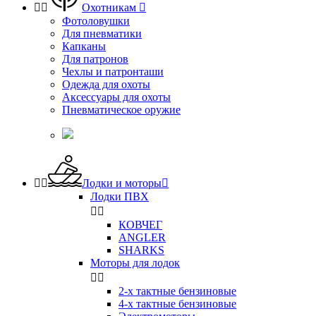


Охотникам

Фотоловушки
Для пневматики
Капканы
Для патронов
Чехлы и патронташи
Одежда для охоты
Аксессуары для охоты
Пневматическое оружие


Лодки и моторы

Лодки ПВХ


КОВЧЕГ
ANGLER
SHARKS
Моторы для лодок


2-х тактные бензиновые
4-х тактные бензиновые