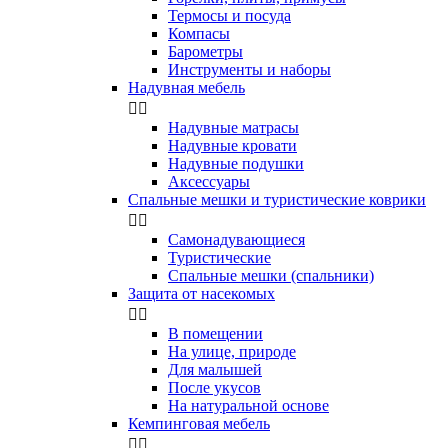
Термосы и посуда
Компасы
Бapoмeтpы
Инструменты и наборы
Надувная мебель


Надувные матрасы
Надувные кровати
Надувные подушки
Аксессуары
Спальные мешки и туристические коврики


Самонадувающиеся
Туристические
Спальные мешки (спальники)
Защита от насекомых


В помещении
На улице, природе
Для малышей
После укусов
На натуральной основе
Кемпинговая мебель

