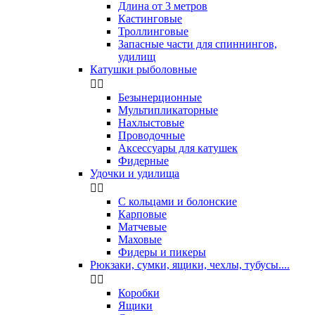
Длина от 3 метров
Кастинговые
Троллинговые
Запасные части для спиннингов,
удилищ
Катушки рыболовные


Безынерционные
Мультипликаторные
Нахлыстовые
Проводочные
Аксессуары для катушек
Фидерные
Удочки и удилища


С кольцами и болонские
Карповые
Матчевые
Маховые
Фидеры и пикеры
Рюкзаки, сумки, ящики, чехлы, тубусы....


Коробки
Ящики