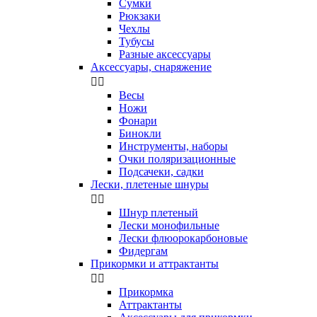
Сумки
Рюкзаки
Чехлы
Тубусы
Разные аксессуары
Аксессуары, снаряжение


Весы
Ножи
Фонари
Бинокли
Инструменты, наборы
Очки поляризационные
Подсачеки, садки
Лески, плетеные шнуры


Шнур плетеный
Лески монофильные
Лески флюорокарбоновые
Фидергам
Прикормки и аттрактанты


Прикормка
Аттрактанты