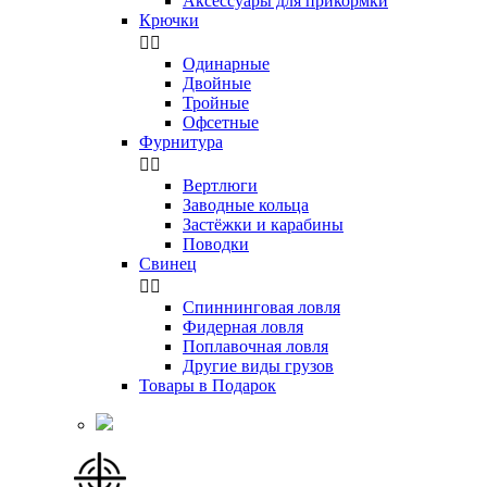
Аксессуары для прикормки
Крючки


Одинарные
Двойные
Тройные
Офсетные
Фурнитура


Вертлюги
Заводные кольца
Застёжки и карабины
Поводки
Свинец


Спиннинговая ловля
Фидерная ловля
Поплавочная ловля
Другие виды грузов
Товары в Подарок