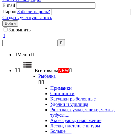
E-mail
Пароль
Забыли пароль?
Создать учетную запись
Войти
Запомнить



Меню



Все товары
NEW

Рыбалка


Приманки
Спиннинги
Катушки рыболовные
Удочки и удилища
Рюкзаки, сумки, ящики, чехлы,
тубусы....
Аксессуары, снаряжение
Лески, плетеные шнуры
Больше
→