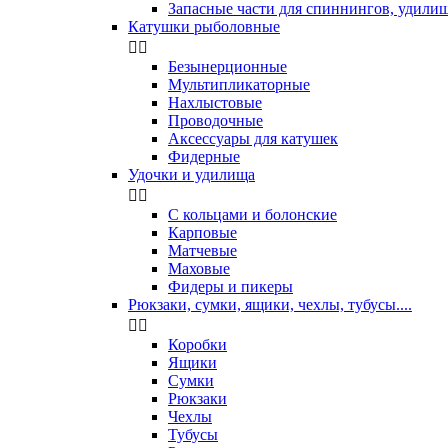
Запасные части для спиннингов, удили
Катушки рыболовные


Безынерционные
Мультипликаторные
Нахлыстовые
Проводочные
Аксессуары для катушек
Фидерные
Удочки и удилища


С кольцами и болонские
Карповые
Матчевые
Маховые
Фидеры и пикеры
Рюкзаки, сумки, ящики, чехлы, тубусы....


Коробки
Ящики
Сумки
Рюкзаки
Чехлы
Тубусы