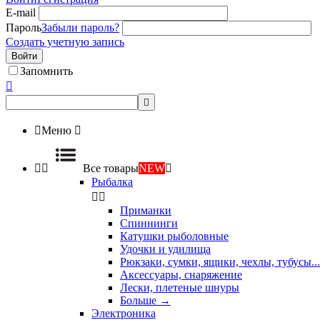
E-mail
Пароль
Забыли пароль?
Создать учетную запись
Войти
Запомнить



Меню



Все товары
NEW

Рыбалка


Приманки
Спиннинги
Катушки рыболовные
Удочки и удилища
Рюкзаки, сумки, ящики, чехлы, тубусы...
Аксессуары, снаряжение
Лески, плетеные шнуры
Больше
→
Электроника