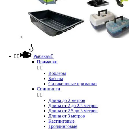


Рыбакам

Приманки


Воблеры
Блёсны
Силиконовые приманки
Спиннинги


Длина до 2 метров
Длина от 2 до 2.5 метров
Длина от 2.5 до 3 метров
Длина от 3 метров
Кастинговые
Троллинговые