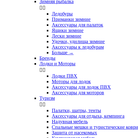
Зимняя рыбалка


Ледобуры
Приманки зимние
Аксессуары для палаток
Ящики зимние
Лески зимние
Удочки, удилища зимние
Аксессуары к ледобурам
Больше
→
Бренды
Лодки и Моторы


Лодки ПВХ
Моторы для лодок
Аксессуары для лодок ПВХ
Аксессуары для моторов
Туризм


Палатки, шатры, тенты
Аксессуары для отдыха, кемпинга
Надувная мебель
Спальные мешки и туристические ковр
Защита от насекомых