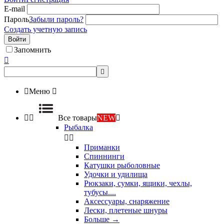
E-mail
Пароль
Забыли пароль?
Создать учетную запись
Войти
Запомнить



Меню



Все товары
NEW

Рыбалка


Приманки
Спиннинги
Катушки рыболовные
Удочки и удилища
Рюкзаки, сумки, ящики, чехлы,
тубусы....
Аксессуары, снаряжение
Лески, плетеные шнуры
Больше
→