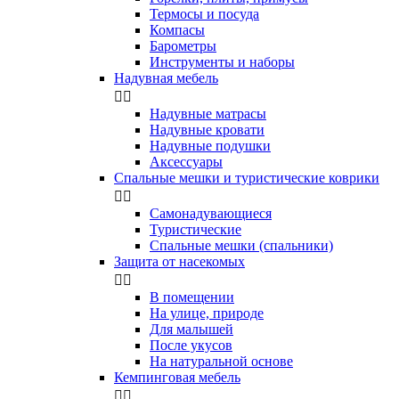
Термосы и посуда
Компасы
Бapoмeтpы
Инструменты и наборы
Надувная мебель


Надувные матрасы
Надувные кровати
Надувные подушки
Аксессуары
Спальные мешки и туристические коврики


Самонадувающиеся
Туристические
Спальные мешки (спальники)
Защита от насекомых


В помещении
На улице, природе
Для малышей
После укусов
На натуральной основе
Кемпинговая мебель

