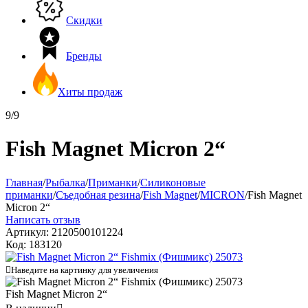
Скидки
Бренды
Хиты продаж
9/9
Fish Magnet Micron 2“
Главная
/
Рыбалка
/
Приманки
/
Силиконовые
приманки
/
Съедобная резина
/
Fish Magnet
/
MICRON
/
Fish Magnet
Micron 2“
Написать отзыв
Артикул:
2120500101224
Код:
183120

Наведите на картинку для увеличения
Fish Magnet Micron 2“