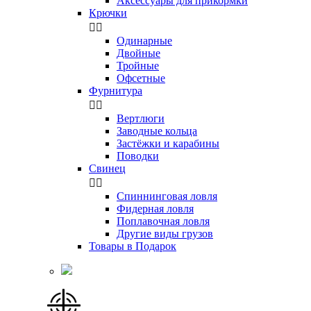
Аксессуары для прикормки
Крючки


Одинарные
Двойные
Тройные
Офсетные
Фурнитура


Вертлюги
Заводные кольца
Застёжки и карабины
Поводки
Свинец


Спиннинговая ловля
Фидерная ловля
Поплавочная ловля
Другие виды грузов
Товары в Подарок