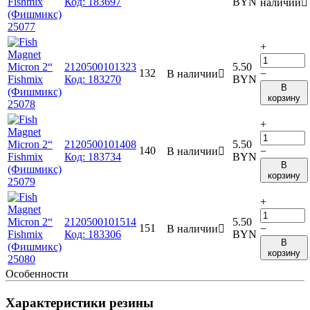
Код:
183697
BYN
наличии

+
2120500101323
5.50
132
В наличии

−
Код:
183270
BYN
В
корзину
+
2120500101408
5.50
140
В наличии

−
Код:
183734
BYN
В
корзину
+
2120500101514
5.50
151
В наличии

−
Код:
183306
BYN
В
корзину
Особенности
Характеристики резины