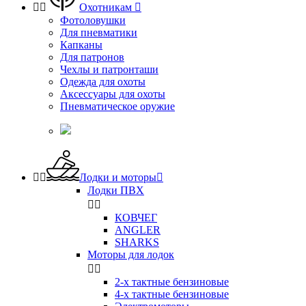


Охотникам

Фотоловушки
Для пневматики
Капканы
Для патронов
Чехлы и патронташи
Одежда для охоты
Аксессуары для охоты
Пневматическое оружие


Лодки и моторы

Лодки ПВХ


КОВЧЕГ
ANGLER
SHARKS
Моторы для лодок


2-х тактные бензиновые
4-х тактные бензиновые