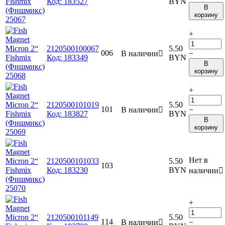
Код:
183527
BYN
В
корзину
+
2120500100067
5.50
006
В наличии

−
Код:
183349
BYN
В
корзину
+
2120500101019
5.50
101
В наличии

−
Код:
183827
BYN
В
корзину
Нет в
2120500101033
5.50
103
Код:
183230
BYN
наличии

+
2120500101149
5.50
114
В наличии

−