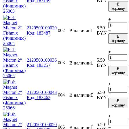
Код:
183139
BYN
В
корзину
+
2120500100029
5.50
002
В наличии

−
Код:
183487
BYN
В
корзину
+
2120500100036
5.50
003
В наличии

−
Код:
183257
BYN
В
корзину
+
2120500100043
5.50
004
В наличии

−
Код:
183462
BYN
В
корзину
+
2120500100050
5.50
005
В наличии

−