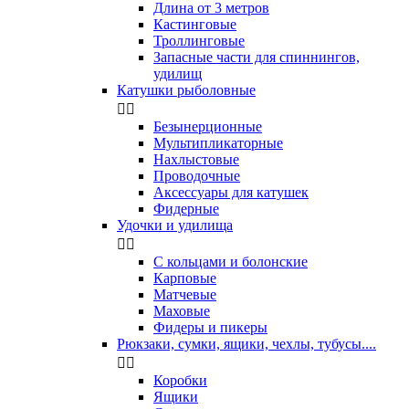
Длина от 3 метров
Кастинговые
Троллинговые
Запасные части для спиннингов,
удилищ
Катушки рыболовные


Безынерционные
Мультипликаторные
Нахлыстовые
Проводочные
Аксессуары для катушек
Фидерные
Удочки и удилища


С кольцами и болонские
Карповые
Матчевые
Маховые
Фидеры и пикеры
Рюкзаки, сумки, ящики, чехлы, тубусы....


Коробки
Ящики