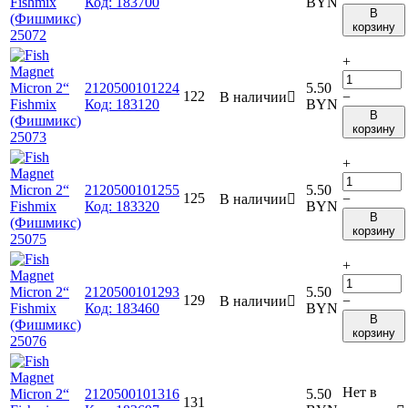
Код:
183700
BYN
В
корзину
+
2120500101224
5.50
122
В наличии

−
Код:
183120
BYN
В
корзину
+
2120500101255
5.50
125
В наличии

−
Код:
183320
BYN
В
корзину
+
2120500101293
5.50
129
В наличии

−
Код:
183460
BYN
В
корзину
Нет в
2120500101316
5.50
131