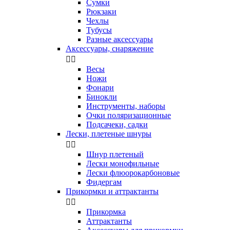
Сумки
Рюкзаки
Чехлы
Тубусы
Разные аксессуары
Аксессуары, снаряжение


Весы
Ножи
Фонари
Бинокли
Инструменты, наборы
Очки поляризационные
Подсачеки, садки
Лески, плетеные шнуры


Шнур плетеный
Лески монофильные
Лески флюорокарбоновые
Фидергам
Прикормки и аттрактанты


Прикормка
Аттрактанты