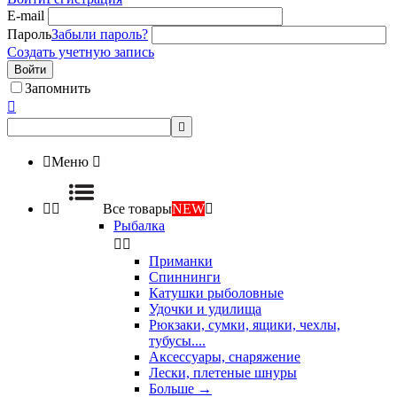
E-mail
Пароль
Забыли пароль?
Создать учетную запись
Войти
Запомнить



Меню



Все товары
NEW

Рыбалка


Приманки
Спиннинги
Катушки рыболовные
Удочки и удилища
Рюкзаки, сумки, ящики, чехлы,
тубусы....
Аксессуары, снаряжение
Лески, плетеные шнуры
Больше
→