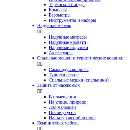
Термосы и посуда
Компасы
Бapoмeтpы
Инструменты и наборы
Надувная мебель


Надувные матрасы
Надувные кровати
Надувные подушки
Аксессуары
Спальные мешки и туристические коврики


Самонадувающиеся
Туристические
Спальные мешки (спальники)
Защита от насекомых


В помещении
На улице, природе
Для малышей
После укусов
На натуральной основе
Кемпинговая мебель

