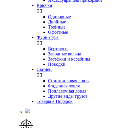
Аксессуары для прикормки
Крючки


Одинарные
Двойные
Тройные
Офсетные
Фурнитура


Вертлюги
Заводные кольца
Застёжки и карабины
Поводки
Свинец


Спиннинговая ловля
Фидерная ловля
Поплавочная ловля
Другие виды грузов
Товары в Подарок