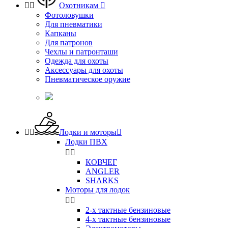


Охотникам

Фотоловушки
Для пневматики
Капканы
Для патронов
Чехлы и патронташи
Одежда для охоты
Аксессуары для охоты
Пневматическое оружие


Лодки и моторы

Лодки ПВХ


КОВЧЕГ
ANGLER
SHARKS
Моторы для лодок


2-х тактные бензиновые
4-х тактные бензиновые