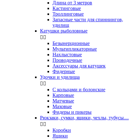
Длина от 3 метров
Кастинговые
Троллинговые
Запасные части для спиннингов,
удилищ
Катушки рыболовные


Безынерционные
Мультипликаторные
Нахлыстовые
Проводочные
Аксессуары для катушек
Фидерные
Удочки и удилища


С кольцами и болонские
Карповые
Матчевые
Маховые
Фидеры и пикеры
Рюкзаки, сумки, ящики, чехлы, тубусы....


Коробки
Ящики