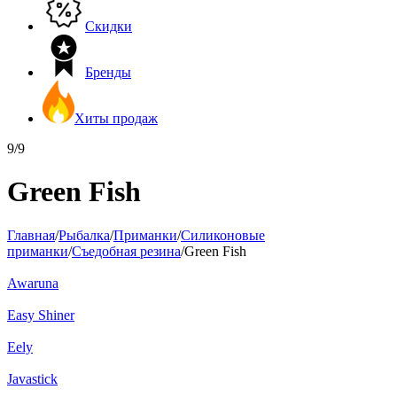
Скидки
Бренды
Хиты продаж
9/9
Green Fish
Главная
/
Рыбалка
/
Приманки
/
Силиконовые
приманки
/
Съедобная резина
/
Green Fish
Awaruna
Easy Shiner
Eely
Javastick