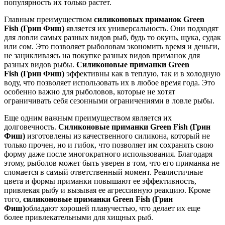
популярность их только растет.
Главным преимуществом
силиконовых приманок Green
Fish (Грин Фиш)
является их универсальность. Они подходят
для ловли самых разных видов рыб, будь то окунь, щука, судак
или сом. Это позволяет рыболовам экономить время и деньги,
не зацикливаясь на покупке разных видов приманок для
разных видов рыбы.
Силиконовые приманки Green
Fish (Грин Фиш)
эффективны как в теплую, так и в холодную
воду, что позволяет использовать их в любое время года. Это
особенно важно для рыболовов, которые не хотят
ограничивать себя сезонными ограничениями в ловле рыбы.
Еще одним важным преимуществом является их
долговечность.
Силиконовые приманки Green Fish (Грин
Фиш)
изготовлены из качественного силикона, который не
только прочен, но и гибок, что позволяет им сохранять свою
форму даже после многократного использования. Благодаря
этому, рыболов может быть уверен в том, что его приманка не
сломается в самый ответственный момент. Реалистичные
цвета и формы приманки повышают ее эффективность,
привлекая рыбу и вызывая ее агрессивную реакцию. Кроме
того,
силиконовые приманки Green Fish (Грин
Фиш)
обладают хорошей плавучестью, что делает их еще
более привлекательными для хищных рыб.