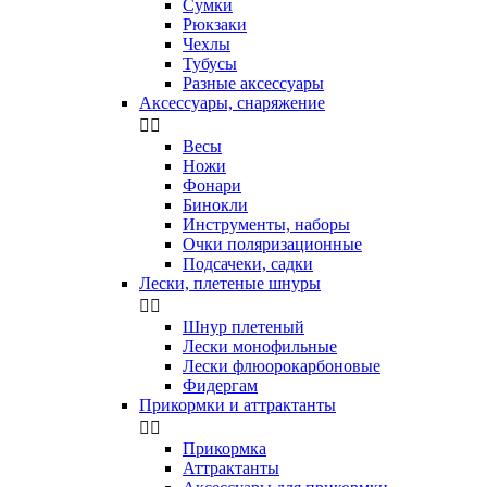
Сумки
Рюкзаки
Чехлы
Тубусы
Разные аксессуары
Аксессуары, снаряжение


Весы
Ножи
Фонари
Бинокли
Инструменты, наборы
Очки поляризационные
Подсачеки, садки
Лески, плетеные шнуры


Шнур плетеный
Лески монофильные
Лески флюорокарбоновые
Фидергам
Прикормки и аттрактанты


Прикормка
Аттрактанты