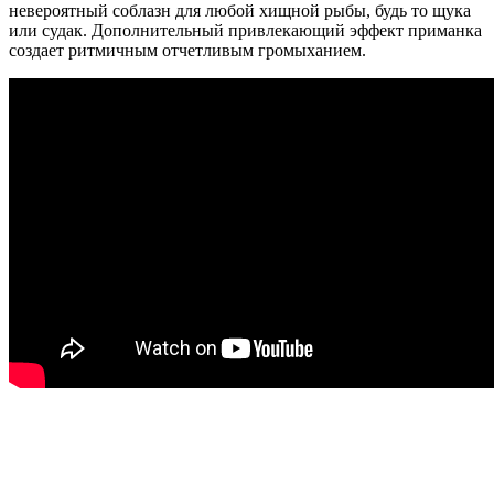
невероятный соблазн для любой хищной рыбы, будь то щука
или судак. Дополнительный привлекающий эффект приманка
создает ритмичным отчетливым громыханием.
Отзывы
Сообщения не найдены
Написать отзыв
Вы смотрели
В наличии

Воблер Rapala Downdeep Husky Jerk DHJ12
48.80
BYN