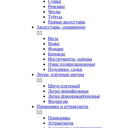
Сумки
Рюкзаки
Чехлы
Тубусы
Разные аксессуары
Аксессуары, снаряжение


Весы
Ножи
Фонари
Бинокли
Инструменты, наборы
Очки поляризационные
Подсачеки, садки
Лески, плетеные шнуры


Шнур плетеный
Лески монофильные
Лески флюорокарбоновые
Фидергам
Прикормки и аттрактанты


Прикормка
Аттрактанты