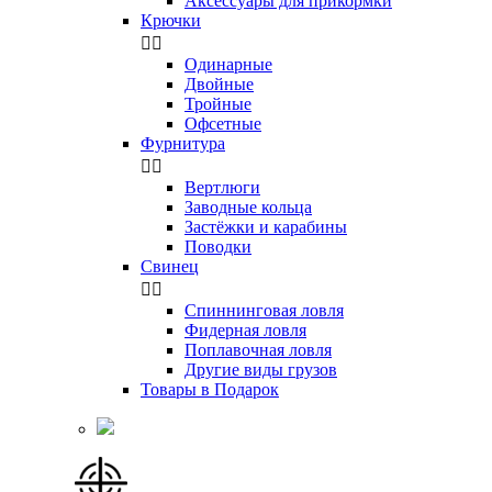
Аксессуары для прикормки
Крючки


Одинарные
Двойные
Тройные
Офсетные
Фурнитура


Вертлюги
Заводные кольца
Застёжки и карабины
Поводки
Свинец


Спиннинговая ловля
Фидерная ловля
Поплавочная ловля
Другие виды грузов
Товары в Подарок