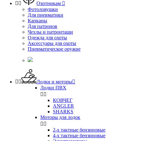


Охотникам

Фотоловушки
Для пневматики
Капканы
Для патронов
Чехлы и патронташи
Одежда для охоты
Аксессуары для охоты
Пневматическое оружие


Лодки и моторы

Лодки ПВХ


КОВЧЕГ
ANGLER
SHARKS
Моторы для лодок


2-х тактные бензиновые
4-х тактные бензиновые