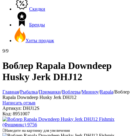
Скидки
Бренды
Хиты продаж
9/9
Воблер Rapala Downdeep
Husky Jerk DHJ12
Главная
/
Рыбалка
/
Приманки
/
Воблеры
/
Минноу
/
Rapala
/
Воблер
Rapala Downdeep Husky Jerk DHJ12
Написать отзыв
Артикул:
DHJ12S
Код:
8951007

Наведите на картинку для увеличения