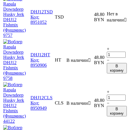
DHJ12TSD
Нет в
48.80
Код:
TSD
BYN
наличии

8951052
+
DHJ12HT
48.80
Код:
HT
В наличии

−
BYN
8950906
В
корзину
+
DHJ12CLS
48.80
Код:
CLS
В наличии

−
BYN
8950949
В
корзину