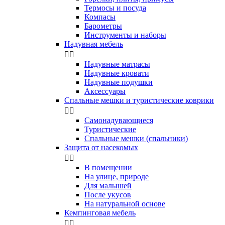
Термосы и посуда
Компасы
Бapoмeтpы
Инструменты и наборы
Надувная мебель


Надувные матрасы
Надувные кровати
Надувные подушки
Аксессуары
Спальные мешки и туристические коврики


Самонадувающиеся
Туристические
Спальные мешки (спальники)
Защита от насекомых


В помещении
На улице, природе
Для малышей
После укусов
На натуральной основе
Кемпинговая мебель

