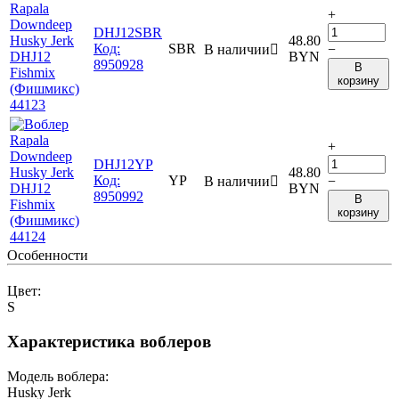
+
DHJ12SBR
48.80
Код:
SBR
В наличии

−
BYN
8950928
В
корзину
+
DHJ12YP
48.80
Код:
YP
В наличии

−
BYN
8950992
В
корзину
Особенности
Цвет:
S
Характеристика воблеров
Модель воблера:
Husky Jerk