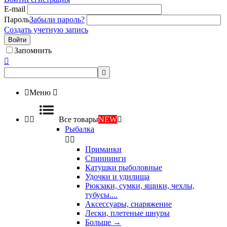
E-mail
Пароль
Забыли пароль?
Создать учетную запись
Войти
Запомнить



Меню



Все товары
NEW

Рыбалка


Приманки
Спиннинги
Катушки рыболовные
Удочки и удилища
Рюкзаки, сумки, ящики, чехлы,
тубусы....
Аксессуары, снаряжение
Лески, плетеные шнуры
Больше
→