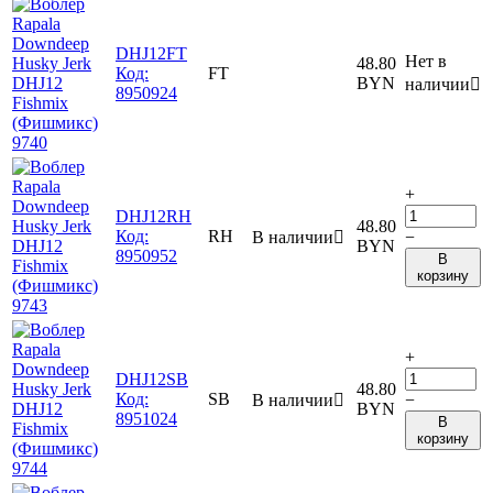
DHJ12FT
Нет в
48.80
Код:
FT
BYN
наличии

8950924
+
DHJ12RH
48.80
Код:
RH
В наличии

−
BYN
8950952
В
корзину
+
DHJ12SB
48.80
Код:
SB
В наличии

−
BYN
8951024
В
корзину