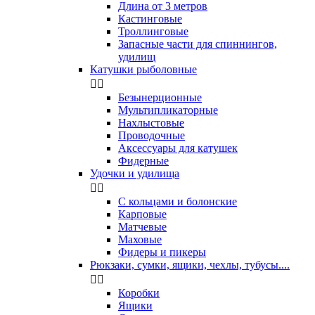
Длина от 3 метров
Кастинговые
Троллинговые
Запасные части для спиннингов,
удилищ
Катушки рыболовные


Безынерционные
Мультипликаторные
Нахлыстовые
Проводочные
Аксессуары для катушек
Фидерные
Удочки и удилища


С кольцами и болонские
Карповые
Матчевые
Маховые
Фидеры и пикеры
Рюкзаки, сумки, ящики, чехлы, тубусы....


Коробки
Ящики