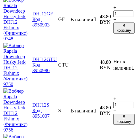
+
DHJ12GF
48.80
Код:
GF
В наличии

−
BYN
8950903
В
корзину
DHJ12GTU
Нет в
48.80
Код:
GTU
BYN
наличии

8950986
+
DHJ12S
48.80
Код:
S
В наличии

−
BYN
8951007
В
корзину