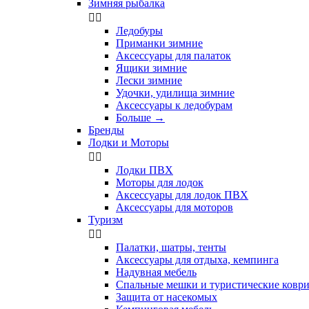
Зимняя рыбалка


Ледобуры
Приманки зимние
Аксессуары для палаток
Ящики зимние
Лески зимние
Удочки, удилища зимние
Аксессуары к ледобурам
Больше
→
Бренды
Лодки и Моторы


Лодки ПВХ
Моторы для лодок
Аксессуары для лодок ПВХ
Аксессуары для моторов
Туризм


Палатки, шатры, тенты
Аксессуары для отдыха, кемпинга
Надувная мебель
Спальные мешки и туристические ковр
Защита от насекомых