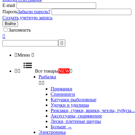
E-mail
Пароль
Забыли пароль?
Создать учетную запись
Войти
Запомнить



Меню



Все товары
NEW

Рыбалка


Приманки
Спиннинги
Катушки рыболовные
Удочки и удилища
Рюкзаки, сумки, ящики, чехлы, тубусы...
Аксессуары, снаряжение
Лески, плетеные шнуры
Больше
→
Электроника