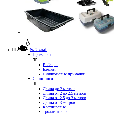


Рыбакам

Приманки


Воблеры
Блёсны
Силиконовые приманки
Спиннинги


Длина до 2 метров
Длина от 2 до 2.5 метров
Длина от 2.5 до 3 метров
Длина от 3 метров
Кастинговые
Троллинговые