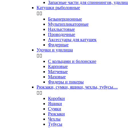
Запасные части для спиннингов, удили
Катушки рыболовные


Безынерционные
Мультипликаторные
Нахлыстовые
Проводочные
Аксессуары для катушек
Фидерные
Удочки и удилища


С кольцами и болонские
Карповые
Матчевые
Маховые
Фидеры и пикеры
Рюкзаки, сумки, ящики, чехлы, тубусы....


Коробки
Ящики
Сумки
Рюкзаки
Чехлы
Тубусы