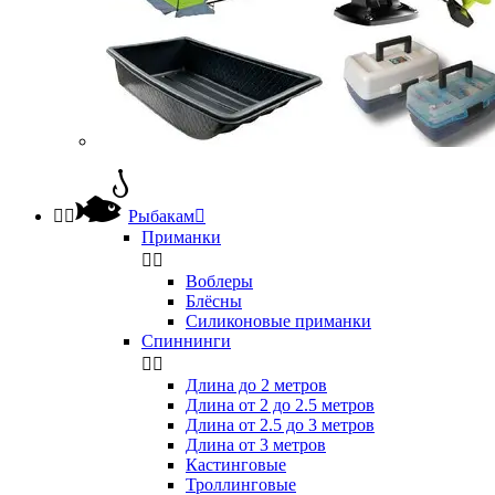


Рыбакам

Приманки


Воблеры
Блёсны
Силиконовые приманки
Спиннинги


Длина до 2 метров
Длина от 2 до 2.5 метров
Длина от 2.5 до 3 метров
Длина от 3 метров
Кастинговые
Троллинговые