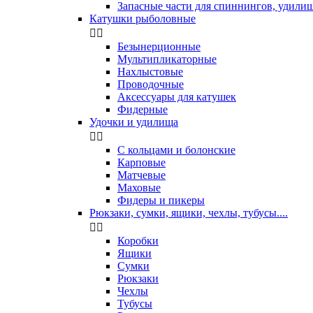
Запасные части для спиннингов, удили
Катушки рыболовные


Безынерционные
Мультипликаторные
Нахлыстовые
Проводочные
Аксессуары для катушек
Фидерные
Удочки и удилища


С кольцами и болонские
Карповые
Матчевые
Маховые
Фидеры и пикеры
Рюкзаки, сумки, ящики, чехлы, тубусы....


Коробки
Ящики
Сумки
Рюкзаки
Чехлы
Тубусы