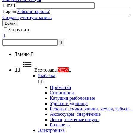
E-mail
Пароль
Забыли пароль?
Создать учетную запись
Войти
Запомнить



Меню



Все товары
NEW

Рыбалка


Приманки
Спиннинги
Катушки рыболовные
Удочки и удилища
Рюкзаки, сумки, ящики, чехлы, тубусы...
Аксессуары, снаряжение
Лески, плетеные шнуры
Больше
→
Электроника