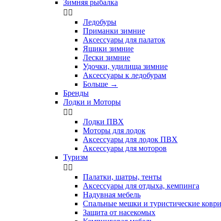
Зимняя рыбалка


Ледобуры
Приманки зимние
Аксессуары для палаток
Ящики зимние
Лески зимние
Удочки, удилища зимние
Аксессуары к ледобурам
Больше
→
Бренды
Лодки и Моторы


Лодки ПВХ
Моторы для лодок
Аксессуары для лодок ПВХ
Аксессуары для моторов
Туризм


Палатки, шатры, тенты
Аксессуары для отдыха, кемпинга
Надувная мебель
Спальные мешки и туристические ковр
Защита от насекомых