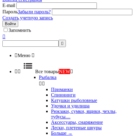
E-mail
Пароль
Забыли пароль?
Создать учетную запись
Войти
Запомнить



Меню



Все товары
NEW

Рыбалка


Приманки
Спиннинги
Катушки рыболовные
Удочки и удилища
Рюкзаки, сумки, ящики, чехлы,
тубусы....
Аксессуары, снаряжение
Лески, плетеные шнуры
Больше
→