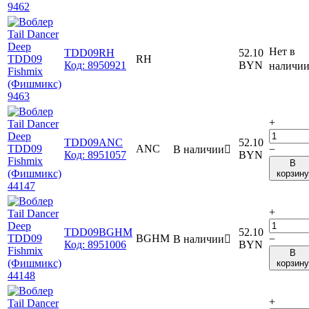
Нет в
TDD09RH
52.10
RH
Код:
8950921
BYN
наличи
+
TDD09ANC
52.10
ANC
В наличии

−
Код:
8951057
BYN
В
корзину
+
TDD09BGHM
52.10
BGHM
В наличии

−
Код:
8951006
BYN
В
корзину
+