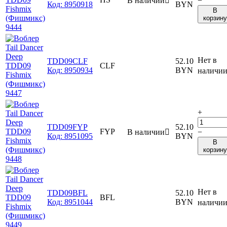
В наличии

−
Код:
8950918
BYN
В
корзину
Нет в
TDD09CLF
52.10
CLF
Код:
8950934
BYN
наличи
+
TDD09FYP
52.10
FYP
В наличии

−
Код:
8951095
BYN
В
корзину
Нет в
TDD09BFL
52.10
BFL
Код:
8951044
BYN
наличи