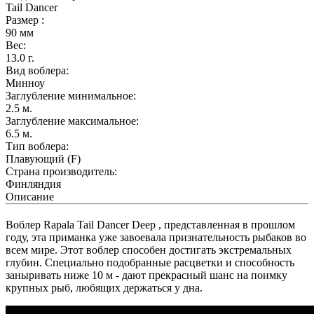
Tail Dancer
Размер :
90
мм
Вес:
13.0
г.
Вид воблера:
Минноу
Заглубление минимальное:
2.5
м.
Заглубление максимальное:
6.5
м.
Тип воблера:
Плавующий (F)
Страна производитель:
Финляндия
Описание
Воблер Rapala Tail Dancer Deep , представленная в прошлом
году, эта приманка уже завоевала признательность рыбаков во
всем мире. Этот воблер способен достигать экстремальных
глубин. Специально подобранные расцветки и способность
заныривать ниже 10 м - дают прекрасный шанс на поимку
крупных рыб, любящих держаться у дна.