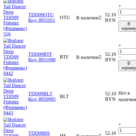
+
TDD09OTU
52.10
OTU
В наличии

−
Код:
8951011
BYN
В
корзину
+
TDD09RTF
52.10
RTF
В наличии

−
Код:
8951098
BYN
В
корзину
Нет в
TDD09BLT
52.10
BLT
Код:
8950995
BYN
наличи
+
TDD09HS
52.10
HS