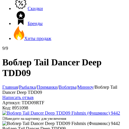
Скидки
Бренды
Хиты продаж
9/9
Воблер Tail Dancer Deep
TDD09
Главная
/
Рыбалка
/
Приманки
/
Воблеры
/
Минноу
/
Воблер Tail
Dancer Deep TDD09
Написать отзыв
Артикул:
TDD09RTF
Код:
8951098

Наведите на картинку для увеличения
Воблер Tail Dancer Deep TDD09