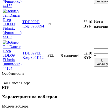
корзину
Нет в
TDD09PD
52.10
PD
Код:
8950894
BYN
наличи
+
TDD09PEL
52.10
PEL
В наличии

−
Код:
8951112
BYN
В
корзину
Особенности
Tail Dancer Deep:
RTF
Характеристика воблеров
Модель воблера: