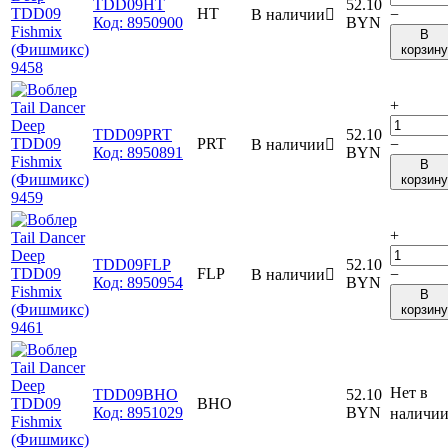
TDD09HT
52.10
HT
В наличии

−
Код:
8950900
BYN
В
корзину
+
TDD09PRT
52.10
PRT
В наличии

−
Код:
8950891
BYN
В
корзину
+
TDD09FLP
52.10
FLP
В наличии

−
Код:
8950954
BYN
В
корзину
Нет в
TDD09BHO
52.10
BHO
Код:
8951029
BYN
наличи