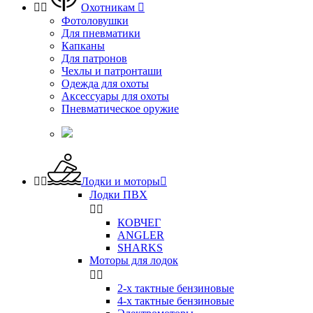


Охотникам

Фотоловушки
Для пневматики
Капканы
Для патронов
Чехлы и патронташи
Одежда для охоты
Аксессуары для охоты
Пневматическое оружие


Лодки и моторы

Лодки ПВХ


КОВЧЕГ
ANGLER
SHARKS
Моторы для лодок


2-х тактные бензиновые
4-х тактные бензиновые