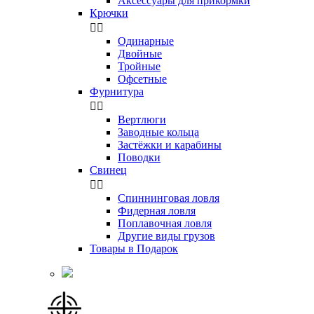
Аксессуары для прикормки
Крючки


Одинарные
Двойные
Тройные
Офсетные
Фурнитура


Вертлюги
Заводные кольца
Застёжки и карабины
Поводки
Свинец


Спиннинговая ловля
Фидерная ловля
Поплавочная ловля
Другие виды грузов
Товары в Подарок