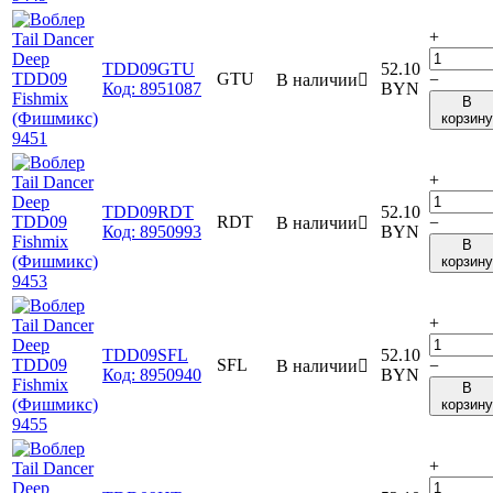
+
TDD09GTU
52.10
GTU
В наличии

−
Код:
8951087
BYN
В
корзину
+
TDD09RDT
52.10
RDT
В наличии

−
Код:
8950993
BYN
В
корзину
+
TDD09SFL
52.10
SFL
В наличии

−
Код:
8950940
BYN
В
корзину
+