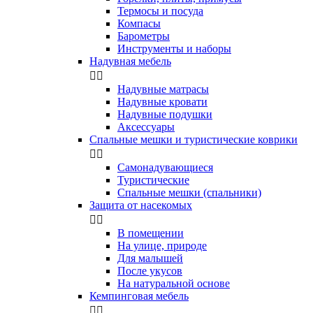
Термосы и посуда
Компасы
Бapoмeтpы
Инструменты и наборы
Надувная мебель


Надувные матрасы
Надувные кровати
Надувные подушки
Аксессуары
Спальные мешки и туристические коврики


Самонадувающиеся
Туристические
Спальные мешки (спальники)
Защита от насекомых


В помещении
На улице, природе
Для малышей
После укусов
На натуральной основе
Кемпинговая мебель

