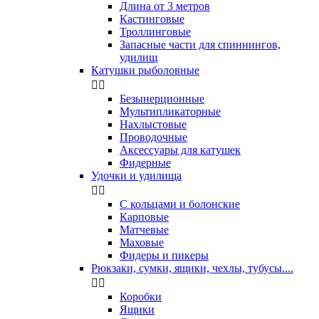
Длина от 3 метров
Кастинговые
Троллинговые
Запасные части для спиннингов,
удилищ
Катушки рыболовные


Безынерционные
Мультипликаторные
Нахлыстовые
Проводочные
Аксессуары для катушек
Фидерные
Удочки и удилища


С кольцами и болонские
Карповые
Матчевые
Маховые
Фидеры и пикеры
Рюкзаки, сумки, ящики, чехлы, тубусы....


Коробки
Ящики