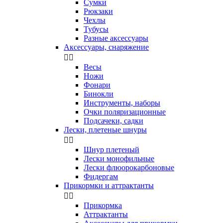
Сумки
Рюкзаки
Чехлы
Тубусы
Разные аксессуары
Аксессуары, снаряжение


Весы
Ножи
Фонари
Бинокли
Инструменты, наборы
Очки поляризационные
Подсачеки, садки
Лески, плетеные шнуры


Шнур плетеный
Лески монофильные
Лески флюорокарбоновые
Фидергам
Прикормки и аттрактанты


Прикормка
Аттрактанты