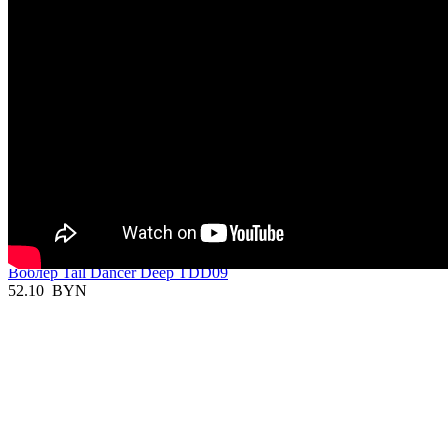
Отзывы
Сообщения не найдены
Написать отзыв
Вы смотрели
В наличии

Воблер Tail Dancer Deep TDD09
52.10
BYN