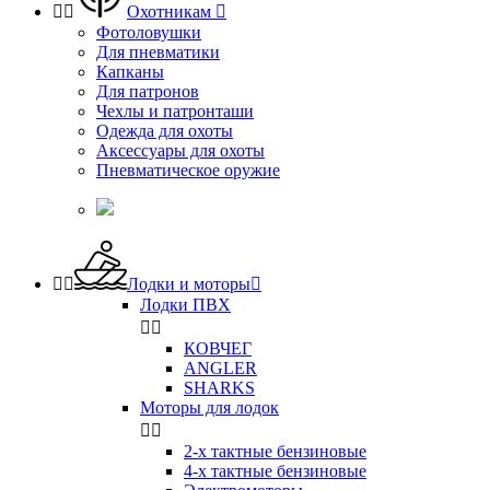


Охотникам

Фотоловушки
Для пневматики
Капканы
Для патронов
Чехлы и патронташи
Одежда для охоты
Аксессуары для охоты
Пневматическое оружие


Лодки и моторы

Лодки ПВХ


КОВЧЕГ
ANGLER
SHARKS
Моторы для лодок


2-х тактные бензиновые
4-х тактные бензиновые