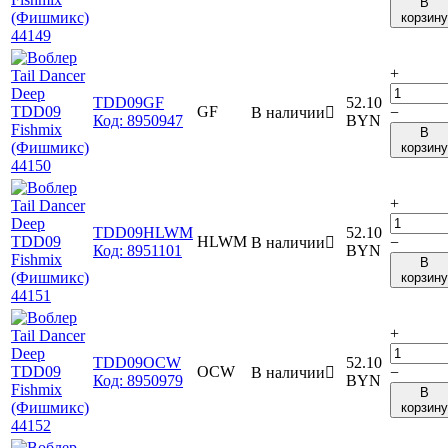
В
корзину
+
TDD09GF
52.10
GF
В наличии

−
Код:
8950947
BYN
В
корзину
+
TDD09HLWM
52.10
HLWM
В наличии

−
Код:
8951101
BYN
В
корзину
+
TDD09OCW
52.10
OCW
В наличии

−
Код:
8950979
BYN
В
корзину