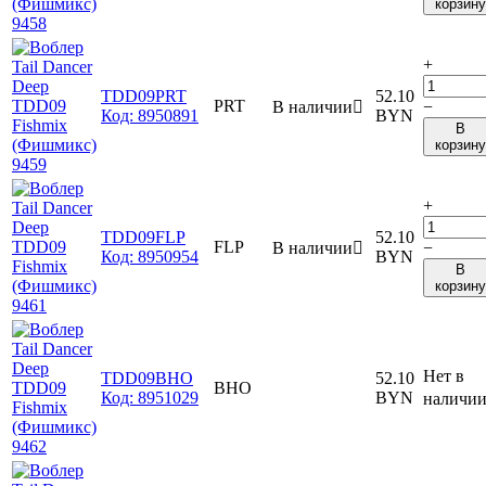
корзину
+
TDD09PRT
52.10
PRT
В наличии

−
Код:
8950891
BYN
В
корзину
+
TDD09FLP
52.10
FLP
В наличии

−
Код:
8950954
BYN
В
корзину
Нет в
TDD09BHO
52.10
BHO
Код:
8951029
BYN
наличи