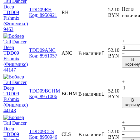
Нет в
TDD09RH
52.10
RH
Код:
8950921
BYN
наличи
+
TDD09ANC
52.10
ANC
В наличии

−
Код:
8951057
BYN
В
корзину
+
TDD09BGHM
52.10
BGHM
В наличии

−
Код:
8951006
BYN
В
корзину
+
TDD09CLS
52.10
CLS
В наличии

−
Код:
8950946
BYN