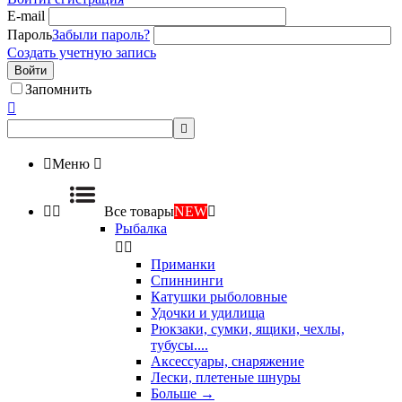
E-mail
Пароль
Забыли пароль?
Создать учетную запись
Войти
Запомнить



Меню



Все товары
NEW

Рыбалка


Приманки
Спиннинги
Катушки рыболовные
Удочки и удилища
Рюкзаки, сумки, ящики, чехлы,
тубусы....
Аксессуары, снаряжение
Лески, плетеные шнуры
Больше
→