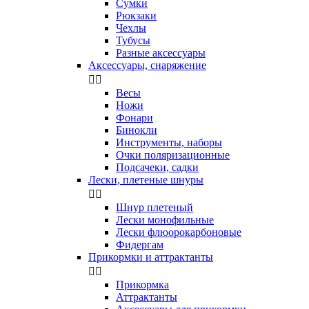
Сумки
Рюкзаки
Чехлы
Тубусы
Разные аксессуары
Аксессуары, снаряжение


Весы
Ножи
Фонари
Бинокли
Инструменты, наборы
Очки поляризационные
Подсачеки, садки
Лески, плетеные шнуры


Шнур плетеный
Лески монофильные
Лески флюорокарбоновые
Фидергам
Прикормки и аттрактанты


Прикормка
Аттрактанты