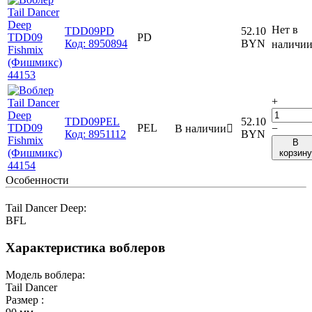
Нет в
TDD09PD
52.10
PD
Код:
8950894
BYN
наличи
+
TDD09PEL
52.10
PEL
В наличии

−
Код:
8951112
BYN
В
корзину
Особенности
Tail Dancer Deep:
BFL
Характеристика воблеров
Модель воблера:
Tail Dancer
Размер :