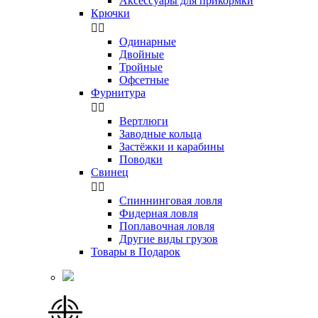
Аксессуары для прикормки
Крючки


Одинарные
Двойные
Тройные
Офсетные
Фурнитура


Вертлюги
Заводные кольца
Застёжки и карабины
Поводки
Свинец


Спиннинговая ловля
Фидерная ловля
Поплавочная ловля
Другие виды грузов
Товары в Подарок