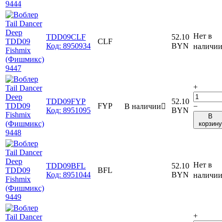
Нет в
TDD09CLF
52.10
CLF
Код:
8950934
BYN
наличи
+
TDD09FYP
52.10
FYP
В наличии

−
Код:
8951095
BYN
В
корзину
Нет в
TDD09BFL
52.10
BFL
Код:
8951044
BYN
наличи
+