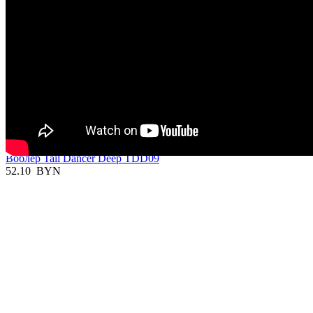
Отзывы
Сообщения не найдены
Написать отзыв
Вы смотрели
В наличии

Воблер Tail Dancer Deep TDD09
52.10
BYN