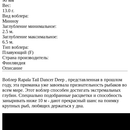
90
мм
Вес:
13.0
г.
Вид воблера:
Минноу
Заглубление минимальное:
2.5
м.
Заглубление максимальное:
6.5
м.
Тип воблера:
Плавующий (F)
Страна производитель:
Финляндия
Описание
Воблер Rapala Tail Dancer Deep , представленная в прошлом
году, эта приманка уже завоевала признательность рыбаков во
всем мире. Этот воблер способен достигать экстремальных
глубин. Специально подобранные расцветки и способность
заныривать ниже 10 м - дают прекрасный шанс на поимку
крупных рыб, любящих держаться у дна.