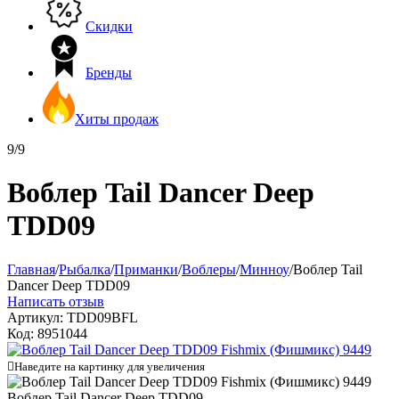
Скидки
Бренды
Хиты продаж
9/9
Воблер Tail Dancer Deep
TDD09
Главная
/
Рыбалка
/
Приманки
/
Воблеры
/
Минноу
/
Воблер Tail
Dancer Deep TDD09
Написать отзыв
Артикул:
TDD09BFL
Код:
8951044

Наведите на картинку для увеличения
Воблер Tail Dancer Deep TDD09