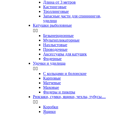
Длина от 3 метров
Кастинговые
Троллинговые
Запасные части для спиннингов,
удилищ
Катушки рыболовные


Безынерционные
Мультипликаторные
Нахлыстовые
Проводочные
Аксессуары для катушек
Фидерные
Удочки и удилища


С кольцами и болонские
Карповые
Матчевые
Маховые
Фидеры и пикеры
Рюкзаки, сумки, ящики, чехлы, тубусы....


Коробки
Ящики