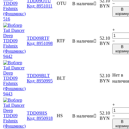
TDD09OTU
52.10
OTU
В наличии

−
Код:
8951011
BYN
В
корзину
+
TDD09RTF
52.10
RTF
В наличии

−
Код:
8951098
BYN
В
корзину
Нет в
TDD09BLT
52.10
BLT
Код:
8950995
BYN
наличи
+
TDD09HS
52.10
HS
В наличии

−
Код:
8950918
BYN
В
корзину