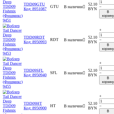
TDD09GTU
52.10
GTU
В наличии

−
Код:
8951087
BYN
В
корзину
+
TDD09RDT
52.10
RDT
В наличии

−
Код:
8950993
BYN
В
корзину
+
TDD09SFL
52.10
SFL
В наличии

−
Код:
8950940
BYN
В
корзину
+
TDD09HT
52.10
HT
В наличии

−
Код:
8950900
BYN
В