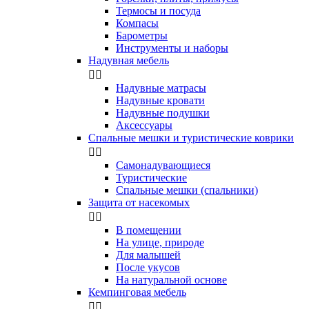
Термосы и посуда
Компасы
Бapoмeтpы
Инструменты и наборы
Надувная мебель


Надувные матрасы
Надувные кровати
Надувные подушки
Аксессуары
Спальные мешки и туристические коврики


Самонадувающиеся
Туристические
Спальные мешки (спальники)
Защита от насекомых


В помещении
На улице, природе
Для малышей
После укусов
На натуральной основе
Кемпинговая мебель

