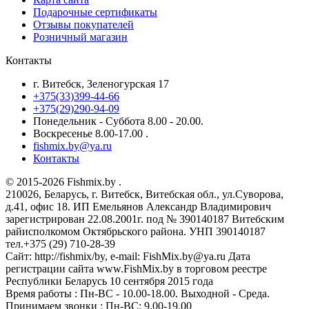
Подарочные сертификаты
Отзывы покупателей
Розничный магазин
Контакты
г. Витебск, Зеленогурская 17
+375(33)399-44-66
+375(29)290-94-09
Понедельник - Суббота 8.00 - 20.00.
Воскресенье 8.00-17.00 .
fishmix.by@ya.ru
Контакты
© 2015-2026 Fishmix.by .
210026, Беларусь, г. Витебск, Витебская обл., ул.Суворова,
д.41, офис 18. ИП Емельянов Александр Владимирович
зарегистрирован 22.08.2001г. под № 390140187 Витебским
райисполкомом Октябрьского района. УНП 390140187
тел.+375 (29) 710-28-39
Сайт: http://fishmix/by, e-mail: FishMix.by@ya.ru Дата
регистрации сайта www.FishMix.by в торговом реестре
Республики Беларусь 10 сентября 2015 года
Время работы : Пн-ВС - 10.00-18.00. Выходной - Среда.
Принимаем звонки : Пн-ВС: 9.00-19.00