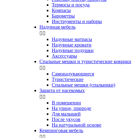
Термосы и посуда
Компасы
Бapoмeтpы
Инструменты и наборы
Надувная мебель


Надувные матрасы
Надувные кровати
Надувные подушки
Аксессуары
Спальные мешки и туристические коврики


Самонадувающиеся
Туристические
Спальные мешки (спальники)
Защита от насекомых


В помещении
На улице, природе
Для малышей
После укусов
На натуральной основе
Кемпинговая мебель

