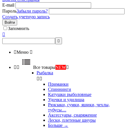
E-mail
Пароль
Забыли пароль?
Создать учетную запись
Войти
Запомнить



Меню



Все товары
NEW

Рыбалка


Приманки
Спиннинги
Катушки рыболовные
Удочки и удилища
Рюкзаки, сумки, ящики, чехлы,
тубусы....
Аксессуары, снаряжение
Лески, плетеные шнуры
Больше
→