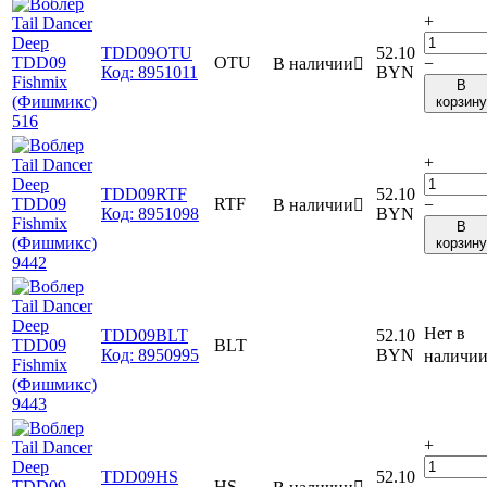
+
TDD09OTU
52.10
OTU
В наличии

−
Код:
8951011
BYN
В
корзину
+
TDD09RTF
52.10
RTF
В наличии

−
Код:
8951098
BYN
В
корзину
Нет в
TDD09BLT
52.10
BLT
Код:
8950995
BYN
наличи
+
TDD09HS
52.10
HS