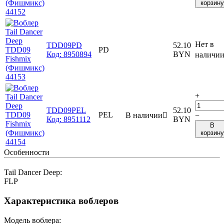
корзину
Нет в
TDD09PD
52.10
PD
Код:
8950894
BYN
наличи
+
TDD09PEL
52.10
PEL
В наличии

−
Код:
8951112
BYN
В
корзину
Особенности
Tail Dancer Deep:
FLP
Характеристика воблеров
Модель воблера: