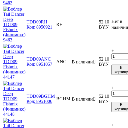
Нет в
TDD09RH
52.10
RH
Код:
8950921
BYN
наличи
+
TDD09ANC
52.10
ANC
В наличии

−
Код:
8951057
BYN
В
корзину
+
TDD09BGHM
52.10
BGHM
В наличии

−
Код:
8951006
BYN
В
корзину
+