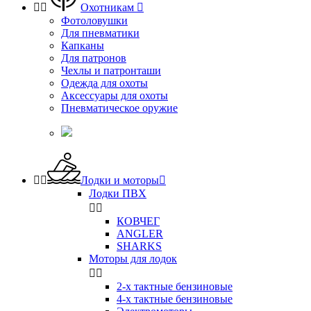


Охотникам

Фотоловушки
Для пневматики
Капканы
Для патронов
Чехлы и патронташи
Одежда для охоты
Аксессуары для охоты
Пневматическое оружие


Лодки и моторы

Лодки ПВХ


КОВЧЕГ
ANGLER
SHARKS
Моторы для лодок


2-х тактные бензиновые
4-х тактные бензиновые