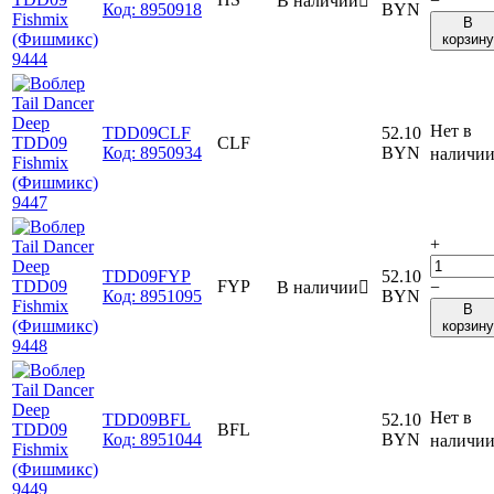
В наличии

−
Код:
8950918
BYN
В
корзину
Нет в
TDD09CLF
52.10
CLF
Код:
8950934
BYN
наличи
+
TDD09FYP
52.10
FYP
В наличии

−
Код:
8951095
BYN
В
корзину
Нет в
TDD09BFL
52.10
BFL
Код:
8951044
BYN
наличи