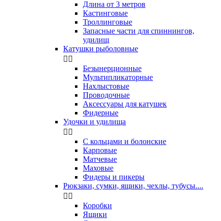
Длина от 3 метров
Кастинговые
Троллинговые
Запасные части для спиннингов,
удилищ
Катушки рыболовные


Безынерционные
Мультипликаторные
Нахлыстовые
Проводочные
Аксессуары для катушек
Фидерные
Удочки и удилища


С кольцами и болонские
Карповые
Матчевые
Маховые
Фидеры и пикеры
Рюкзаки, сумки, ящики, чехлы, тубусы....


Коробки
Ящики