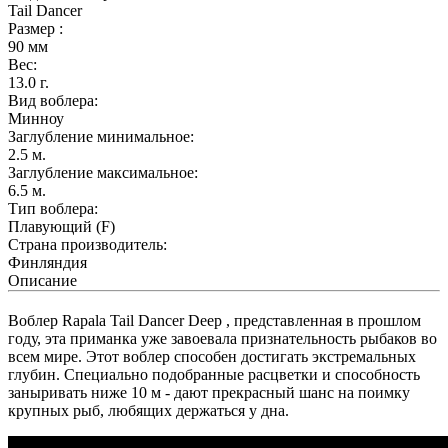
Tail Dancer
Размер :
90
мм
Вес:
13.0
г.
Вид воблера:
Минноу
Заглубление минимальное:
2.5
м.
Заглубление максимальное:
6.5
м.
Тип воблера:
Плавующий (F)
Страна производитель:
Финляндия
Описание
Воблер Rapala Tail Dancer Deep , представленная в прошлом
году, эта приманка уже завоевала признательность рыбаков во
всем мире. Этот воблер способен достигать экстремальных
глубин. Специально подобранные расцветки и способность
заныривать ниже 10 м - дают прекрасный шанс на поимку
крупных рыб, любящих держаться у дна.