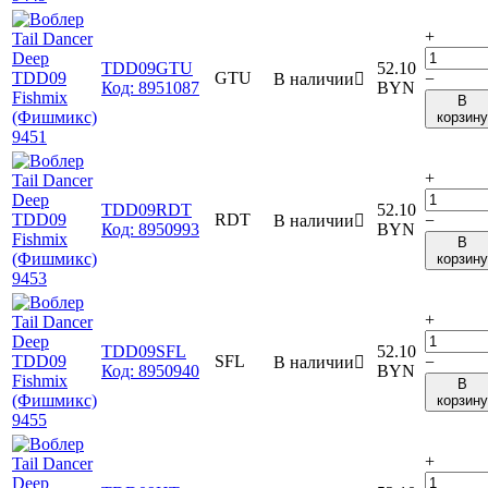
+
TDD09GTU
52.10
GTU
В наличии

−
Код:
8951087
BYN
В
корзину
+
TDD09RDT
52.10
RDT
В наличии

−
Код:
8950993
BYN
В
корзину
+
TDD09SFL
52.10
SFL
В наличии

−
Код:
8950940
BYN
В
корзину
+