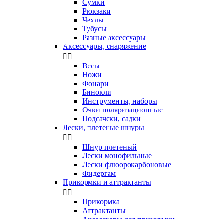
Сумки
Рюкзаки
Чехлы
Тубусы
Разные аксессуары
Аксессуары, снаряжение


Весы
Ножи
Фонари
Бинокли
Инструменты, наборы
Очки поляризационные
Подсачеки, садки
Лески, плетеные шнуры


Шнур плетеный
Лески монофильные
Лески флюорокарбоновые
Фидергам
Прикормки и аттрактанты


Прикормка
Аттрактанты