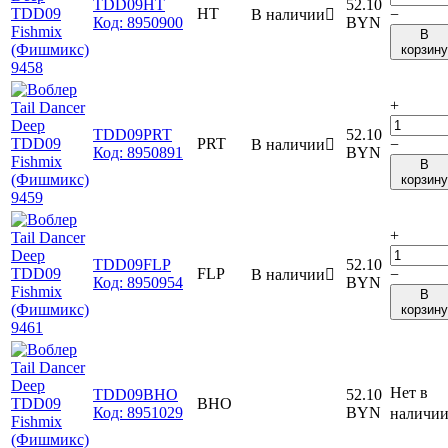
TDD09HT
52.10
HT
В наличии

−
Код:
8950900
BYN
В
корзину
+
TDD09PRT
52.10
PRT
В наличии

−
Код:
8950891
BYN
В
корзину
+
TDD09FLP
52.10
FLP
В наличии

−
Код:
8950954
BYN
В
корзину
Нет в
TDD09BHO
52.10
BHO
Код:
8951029
BYN
наличи