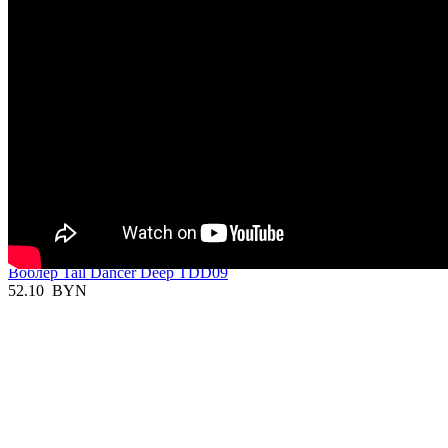
Отзывы
Сообщения не найдены
Написать отзыв
Вы смотрели
В наличии

Воблер Tail Dancer Deep TDD09
52.10
BYN