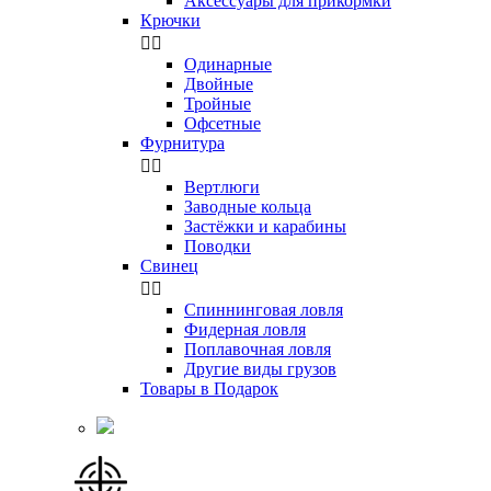
Аксессуары для прикормки
Крючки


Одинарные
Двойные
Тройные
Офсетные
Фурнитура


Вертлюги
Заводные кольца
Застёжки и карабины
Поводки
Свинец


Спиннинговая ловля
Фидерная ловля
Поплавочная ловля
Другие виды грузов
Товары в Подарок