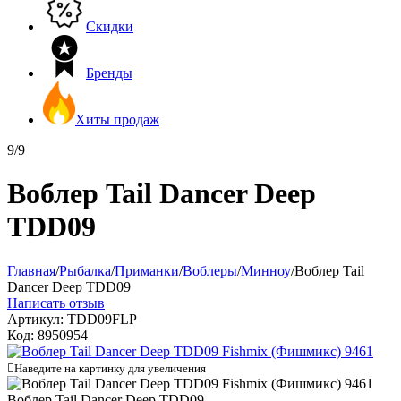
Скидки
Бренды
Хиты продаж
9/9
Воблер Tail Dancer Deep
TDD09
Главная
/
Рыбалка
/
Приманки
/
Воблеры
/
Минноу
/
Воблер Tail
Dancer Deep TDD09
Написать отзыв
Артикул:
TDD09FLP
Код:
8950954

Наведите на картинку для увеличения
Воблер Tail Dancer Deep TDD09