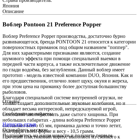
Страна производитель:
Япония
Описание
Воблер Pontoon 21 Preference Popper
Воблер Preference Popper производства, достаточно бурно
развивающегося, бренда PONTOON 21 относится к категории
поверхностных приманок под общим названием "поппер".
Для них характерными признаками являются, создание
шумового эффекта при помощи специальной выемки в
передней части корпуса, а также исключительное движение
по глади водоёма, без заглубления. Данный воблер имеет
прототип - модель известной компании DUO, Япония. Как и
его предшественник, отлично ловит щуку, окуня и жереха,
при этом цена на приманку более доступная большинству
рыболовов.
Благодаря специальной системе внутренней огрузки, не
Отзывы
только создает дополнительные звуковые колебания, но и
обладает весьма интересной, непредсказуемой игрой,
Сообщения не найдены
способной заинтересовать даже сытого хищника. При
небольших габаритах - длина воблера Preference Popper
Написать отзыв
составляет всего 65 мм, приманка далеко и точно летит,
Оставайтесь на связи
благодаря своей форме и весу - 10,5 грамм.
Подпишитесь на наши новости и получите первым
Прочный пластиковый корпус выполнен из стойкого к