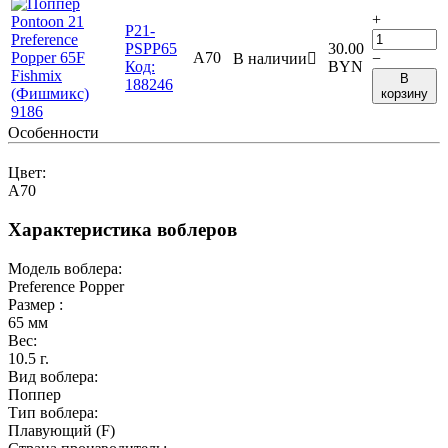
+
P21-
PSPP65
30.00
A70
В наличии

−
Код:
BYN
В
188246
корзину
Особенности
Цвет:
A70
Характеристика воблеров
Модель воблера:
Preference Popper
Размер :
65
мм
Вес:
10.5
г.
Вид воблера:
Поппер
Тип воблера:
Плавующий (F)