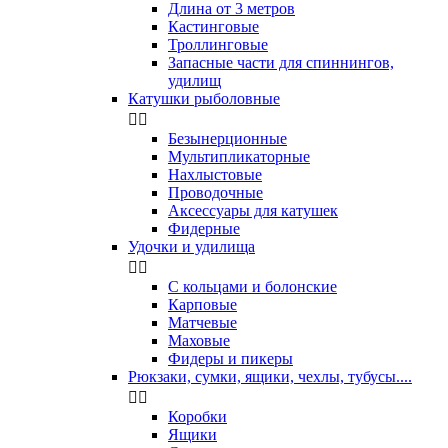
Длина от 3 метров
Кастинговые
Троллинговые
Запасные части для спиннингов,
удилищ
Катушки рыболовные


Безынерционные
Мультипликаторные
Нахлыстовые
Проводочные
Аксессуары для катушек
Фидерные
Удочки и удилища


С кольцами и болонские
Карповые
Матчевые
Маховые
Фидеры и пикеры
Рюкзаки, сумки, ящики, чехлы, тубусы....


Коробки
Ящики