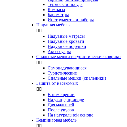
Термосы и посуда
Компасы
Бapoмeтpы
Инструменты и наборы
Надувная мебель


Надувные матрасы
Надувные кровати
Надувные подушки
Аксессуары
Спальные мешки и туристические коврики


Самонадувающиеся
Туристические
Спальные мешки (спальники)
Защита от насекомых


В помещении
На улице, природе
Для малышей
После укусов
На натуральной основе
Кемпинговая мебель

