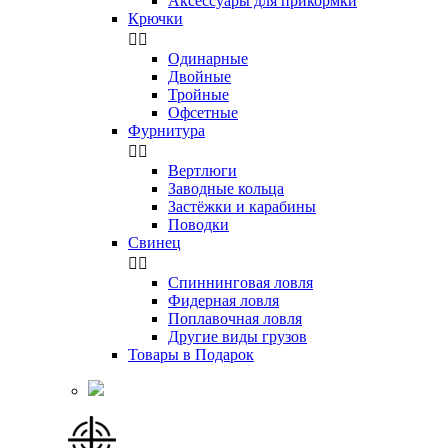
Аксессуары для прикормки
Крючки


Одинарные
Двойные
Тройные
Офсетные
Фурнитура


Вертлюги
Заводные кольца
Застёжки и карабины
Поводки
Свинец


Спиннинговая ловля
Фидерная ловля
Поплавочная ловля
Другие виды грузов
Товары в Подарок