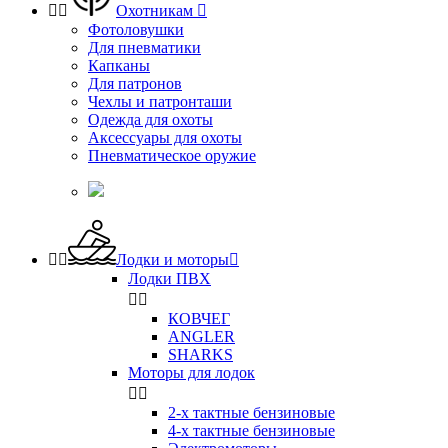


Охотникам

Фотоловушки
Для пневматики
Капканы
Для патронов
Чехлы и патронташи
Одежда для охоты
Аксессуары для охоты
Пневматическое оружие


Лодки и моторы

Лодки ПВХ


КОВЧЕГ
ANGLER
SHARKS
Моторы для лодок


2-х тактные бензиновые
4-х тактные бензиновые