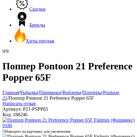
Скидки
Бренды
Хиты продаж
9/9
Поппер Pontoon 21 Preference
Popper 65F
Главная
/
Рыбалка
/
Приманки
/
Воблеры
/
Попперы
/
Pontoon
21
/
Поппер Pontoon 21 Preference Popper 65F
Написать отзыв
Артикул:
P21-PSPP65
Код:
188246

Наведите на картинку для увеличения