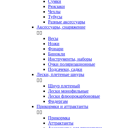
Сумки
Рюкзаки
Чехлы
Тубусы
Разные аксессуары
Аксессуары, снаряжение


Весы
Ножи
Фонари
Бинокли
Инструменты, наборы
Очки поляризационные
Подсачеки, садки
Лески, плетеные шнуры


Шнур плетеный
Лески монофильные
Лески флюорокарбоновые
Фидергам
Прикормки и аттрактанты


Прикормка
Аттрактанты