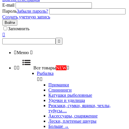
E-mail
Пароль
Забыли пароль?
Создать учетную запись
Войти
Запомнить



Меню



Все товары
NEW

Рыбалка


Приманки
Спиннинги
Катушки рыболовные
Удочки и удилища
Рюкзаки, сумки, ящики, чехлы,
тубусы....
Аксессуары, снаряжение
Лески, плетеные шнуры
Больше
→