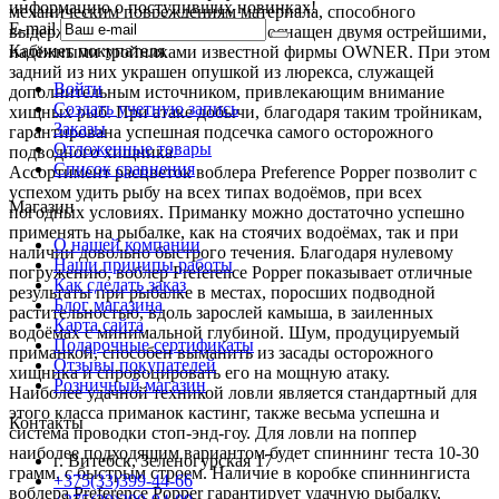
информацию о поступивших новинках!
механическим повреждениям материала, способного
E-mail
выдержать острые щучьи зубы, и оснащен двумя острейшими,
Кабинет покупателя
надёжными тройниками известной фирмы OWNER. При этом
задний из них украшен опушкой из люрекса, служащей
Войти
дополнительным источником, привлекающим внимание
Создать учетную запись
хищных рыб. При атаке добычи, благодаря таким тройникам,
Заказы
гарантирована успешная подсечка самого осторожного
Отложенные товары
подводного хищника.
Список сравнения
Ассортимент расцветок воблера Preference Popper позволит с
успехом удить рыбу на всех типах водоёмов, при всех
Магазин
погодных условиях. Приманку можно достаточно успешно
применять на рыбалке, как на стоячих водоёмах, так и при
О нашей компании
наличии довольно быстрого течения. Благодаря нулевому
Наши приципы работы
погружению, воблер Preference Popper показывает отличные
Как сделать заказ
результаты при рыбалке в местах, поросших подводной
Блог магазина
растительностью, вдоль зарослей камыша, в заиленных
Карта сайта
водоёмах с минимальной глубиной. Шум, продуцируемый
Подарочные сертификаты
приманкой, способен выманить из засады осторожного
Отзывы покупателей
хищника и спровоцировать его на мощную атаку.
Розничный магазин
Наиболее удачной техникой ловли является стандартный для
этого класса приманок кастинг, также весьма успешна и
Контакты
система проводки стоп-энд-гоу. Для ловли на поппер
наиболее подходящим вариантом будет спиннинг теста 10-30
г. Витебск, Зеленогурская 17
грамм, с быстрым строем. Наличие в коробке спиннингиста
+375(33)399-44-66
воблера Preference Popper гарантирует удачную рыбалку,