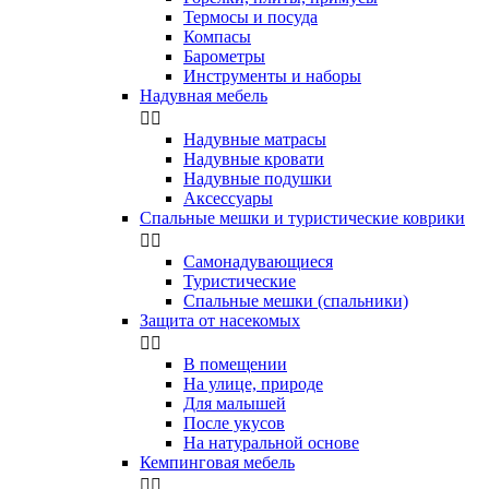
Термосы и посуда
Компасы
Бapoмeтpы
Инструменты и наборы
Надувная мебель


Надувные матрасы
Надувные кровати
Надувные подушки
Аксессуары
Спальные мешки и туристические коврики


Самонадувающиеся
Туристические
Спальные мешки (спальники)
Защита от насекомых


В помещении
На улице, природе
Для малышей
После укусов
На натуральной основе
Кемпинговая мебель

