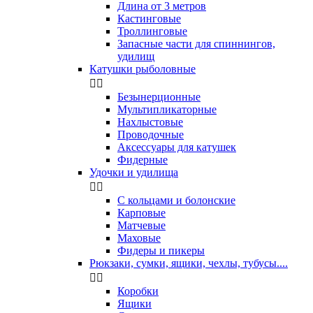
Длина от 3 метров
Кастинговые
Троллинговые
Запасные части для спиннингов,
удилищ
Катушки рыболовные


Безынерционные
Мультипликаторные
Нахлыстовые
Проводочные
Аксессуары для катушек
Фидерные
Удочки и удилища


С кольцами и болонские
Карповые
Матчевые
Маховые
Фидеры и пикеры
Рюкзаки, сумки, ящики, чехлы, тубусы....


Коробки
Ящики