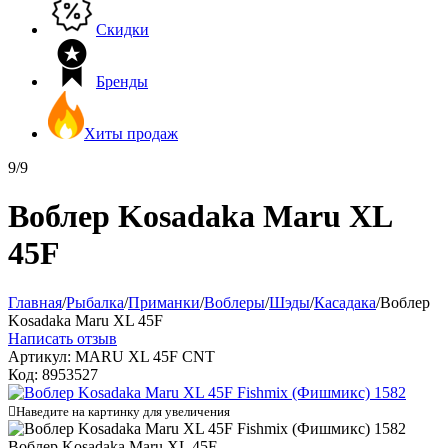
Скидки
Бренды
Хиты продаж
9/9
Воблер Kosadaka Maru XL
45F
Главная
/
Рыбалка
/
Приманки
/
Воблеры
/
Шэды
/
Касадака
/
Воблер
Kosadaka Maru XL 45F
Написать отзыв
Артикул:
MARU XL 45F CNT
Код:
8953527

Наведите на картинку для увеличения
Воблер Kosadaka Maru XL 45F