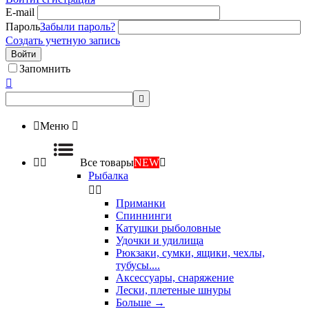
E-mail
Пароль
Забыли пароль?
Создать учетную запись
Войти
Запомнить



Меню



Все товары
NEW

Рыбалка


Приманки
Спиннинги
Катушки рыболовные
Удочки и удилища
Рюкзаки, сумки, ящики, чехлы,
тубусы....
Аксессуары, снаряжение
Лески, плетеные шнуры
Больше
→