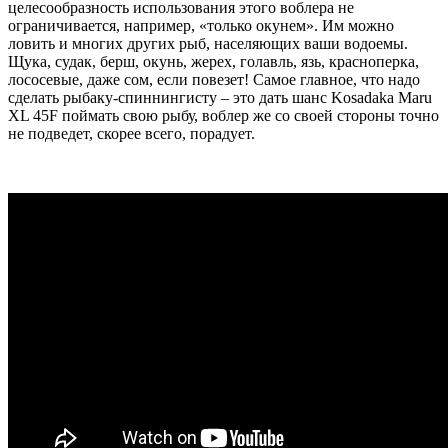
целесообразность использования этого воблера не
ограничивается, например, «только окунем». Им можно
ловить и многих других рыб, населяющих ваши водоемы.
Щука, судак, берш, окунь, жерех, голавль, язь, красноперка,
лососевые, даже сом, если повезет! Самое главное, что надо
сделать рыбаку-спиннингисту – это дать шанс Kosadaka Maru
XL 45F поймать свою рыбу, воблер же со своей стороны точно
не подведет, скорее всего, порадует.