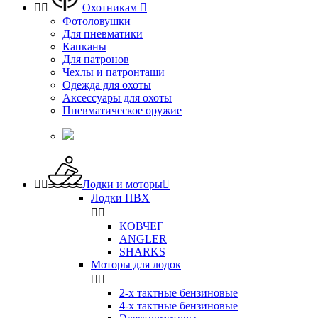


Охотникам

Фотоловушки
Для пневматики
Капканы
Для патронов
Чехлы и патронташи
Одежда для охоты
Аксессуары для охоты
Пневматическое оружие


Лодки и моторы

Лодки ПВХ


КОВЧЕГ
ANGLER
SHARKS
Моторы для лодок


2-х тактные бензиновые
4-х тактные бензиновые