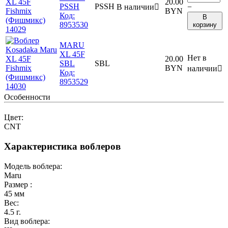
20.00
PSSH
PSSH
В наличии

−
BYN
Код:
В
8953530
корзину
MARU
XL 45F
Нет в
20.00
SBL
SBL
BYN
наличии

Код:
8953529
Особенности
Цвет:
CNT
Характеристика воблеров
Модель воблера:
Maru
Размер :
45
мм
Вес:
4.5
г.
Вид воблера: