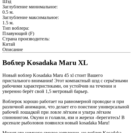
Шэд
Заглубление минимальное:
0.5
м.
Заглубление максимальное:
1.5
м.
Тип воблера:
Плавующий (F)
Страна производитель:
Китай
Описание
Воблер Kosadaka Maru XL
Новый воблер Kosadaka Maru 45 xl стоит Вашего
пристального внимания! Этот компактный шэд с серьёзными
рабочими характеристиками, он устойчив на течении и
уверенно берёт свой 1,5 метровый барьер.
Воблерок хорошо работает на равномерной проводке и при
различной анимации, что делает его поистине универсальной
рабочей лошадкой при ловле лёгким и ультра лёгким
спиннингом. Окуни и голавли, язи и жерехи -берегитесь! В
арсенале рыболовов появился новый kosadaka Maru!
Может это немного смелое заявление, но воблер Kosadaka