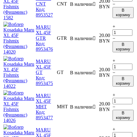
20.00
CNT
CNT
В наличии

−
BYN
Код:
В
8953527
корзину
+
MARU
XL 45F
20.00
GTR
GTR
В наличии

−
BYN
Код:
В
8953476
корзину
+
MARU
XL 45F
20.00
GT
GT
В наличии

−
BYN
Код:
В
8953475
корзину
+
MARU
XL 45F
20.00
MHT
MHT
В наличии

−
BYN
Код:
В
8953477
корзину
+
MARU
XL 45F