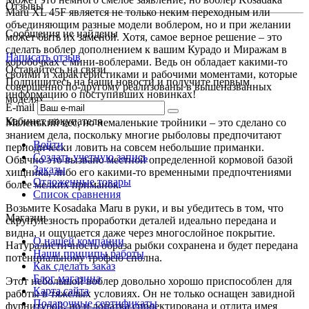
Отзывы
Maru XL 45F является не только неким переходным или
объединяющим разные модели воблером, но и при желании
Сообщения не найдены
может быть их заменой. Хотя, самое верное решение – это
сделать воблер дополнением к вашим Курадо и Миражам в
Написать отзыв
коробочках с мини-воблерами. Ведь он обладает какими-то
Оставайтесь на связи
своими и характеристиками и рабочими моментами, которые
Подпишитесь на наши новости и получите первым
совершенно по-другому реализованы в вышеназванных
информацию о поступивших новинках!
моделях.
E-mail
Кабинет покупателя
Маленький вес, но немаленькие тройники – это сделано со
знанием дела, поскольку многие рыболовы предпочитают
Войти
периодически ловить на совсем небольшие приманки.
Создать учетную запись
Обычно это вызвано местной определенной кормовой базой
Заказы
хищника, либо его какими-то временными предпочтениями
Отложенные товары
более мелких приманок.
Список сравнения
Возьмите Kosadaka Maru в руки, и вы убедитесь в том, что
Магазин
скрупулезность проработки деталей идеально передана и
видна, и ощущается даже через многослойное покрытие.
О нашей компании
Натуралистичность образа рыбки сохранена и будет передана
Наши приципы работы
потенциальному трофею сполна.
Как сделать заказ
Блог магазина
Этот небольшой воблер довольно хорошо приспособлен для
Карта сайта
работы в тяжелых условиях. Он не только оснащен завидной
Подарочные сертификаты
фурнитурой, но и лопатка спроектирована и отлита имея