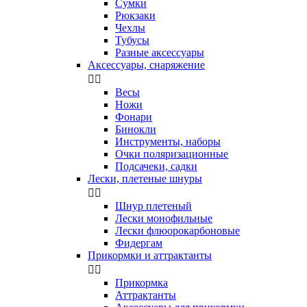
Сумки
Рюкзаки
Чехлы
Тубусы
Разные аксессуары
Аксессуары, снаряжение


Весы
Ножи
Фонари
Бинокли
Инструменты, наборы
Очки поляризационные
Подсачеки, садки
Лески, плетеные шнуры


Шнур плетеный
Лески монофильные
Лески флюорокарбоновые
Фидергам
Прикормки и аттрактанты


Прикормка
Аттрактанты