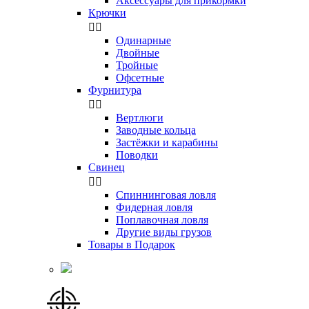
Аксессуары для прикормки
Крючки


Одинарные
Двойные
Тройные
Офсетные
Фурнитура


Вертлюги
Заводные кольца
Застёжки и карабины
Поводки
Свинец


Спиннинговая ловля
Фидерная ловля
Поплавочная ловля
Другие виды грузов
Товары в Подарок