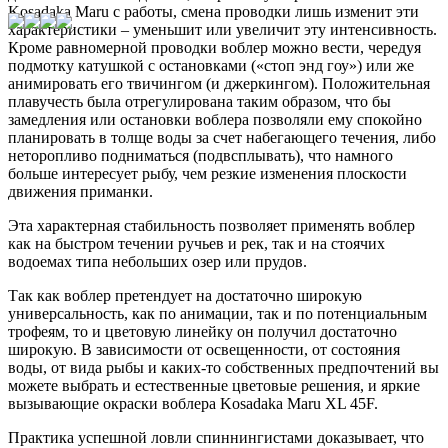
Kosadaka Maru с работы, смена проводки лишь изменит эти
характеристики – уменьшит или увеличит эту интенсивность.
Кроме равномерной проводки воблер можно вести, чередуя
подмотку катушкой с остановками («стоп энд гоу») или же
анимировать его твичингом (и джеркингом). Положительная
плавучесть была отрегулирована таким образом, что бы
замедления или остановки воблера позволяли ему спокойно
планировать в толще воды за счет набегающего течения, либо
неторопливо подниматься (подвсплывать), что намного
больше интересует рыбу, чем резкие изменения плоскости
движения приманки.
Эта характерная стабильность позволяет применять воблер
как на быстром течении ручьев и рек, так и на стоячих
водоемах типа небольших озер или прудов.
Так как воблер претендует на достаточно широкую
универсальность, как по анимации, так и по потенциальным
трофеям, то и цветовую линейку он получил достаточно
широкую. В зависимости от освещенности, от состояния
воды, от вида рыбы и каких-то собственных предпочтений вы
можете выбрать и естественные цветовые решения, и яркие
вызывающие окраски воблера Kosadaka Maru XL 45F.
Практика успешной ловли спиннингистами доказывает, что