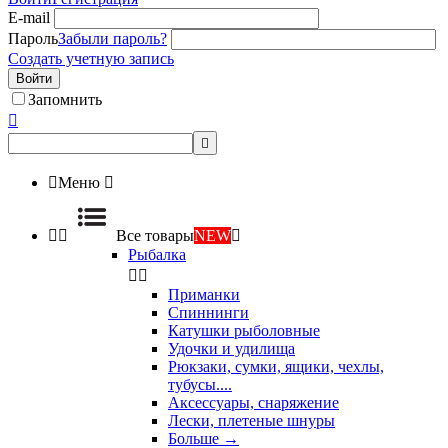
E-mail
Пароль
Забыли пароль?
Создать учетную запись
Войти
Запомнить



Меню



Все товары
NEW

Рыбалка


Приманки
Спиннинги
Катушки рыболовные
Удочки и удилища
Рюкзаки, сумки, ящики, чехлы,
тубусы....
Аксессуары, снаряжение
Лески, плетеные шнуры
Больше
→