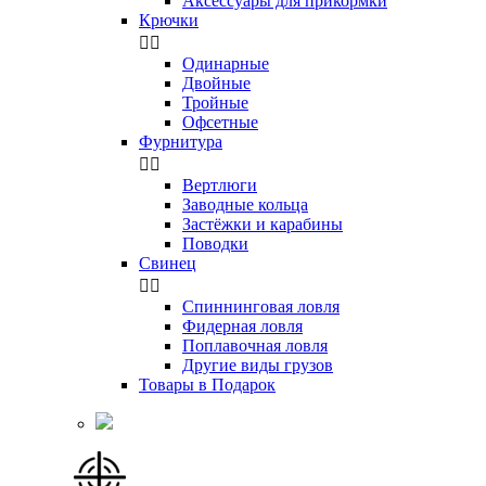
Аксессуары для прикормки
Крючки


Одинарные
Двойные
Тройные
Офсетные
Фурнитура


Вертлюги
Заводные кольца
Застёжки и карабины
Поводки
Свинец


Спиннинговая ловля
Фидерная ловля
Поплавочная ловля
Другие виды грузов
Товары в Подарок