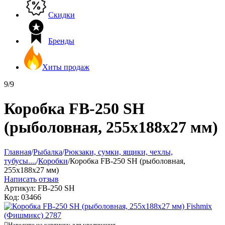
Скидки
Бренды
Хиты продаж
9/9
Коробка FB-250 SH
(рыболовная, 255х188х27 мм)
Главная
/
Рыбалка
/
Рюкзаки, сумки, ящики, чехлы,
тубусы....
/
Коробки
/
Коробка FB-250 SH (рыболовная,
255х188х27 мм)
Написать отзыв
Артикул:
FB-250 SH
Код:
03466

Наведите на картинку для увеличения