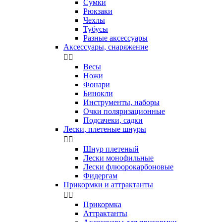
Сумки
Рюкзаки
Чехлы
Тубусы
Разные аксессуары
Аксессуары, снаряжение


Весы
Ножи
Фонари
Бинокли
Инструменты, наборы
Очки поляризационные
Подсачеки, садки
Лески, плетеные шнуры


Шнур плетеный
Лески монофильные
Лески флюорокарбоновые
Фидергам
Прикормки и аттрактанты


Прикормка
Аттрактанты