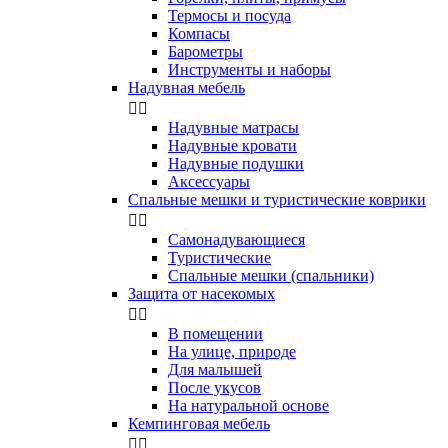
Термосы и посуда
Компасы
Бapoмeтpы
Инструменты и наборы
Надувная мебель


Надувные матрасы
Надувные кровати
Надувные подушки
Аксессуары
Спальные мешки и туристические коврики


Самонадувающиеся
Туристические
Спальные мешки (спальники)
Защита от насекомых


В помещении
На улице, природе
Для малышей
После укусов
На натуральной основе
Кемпинговая мебель

