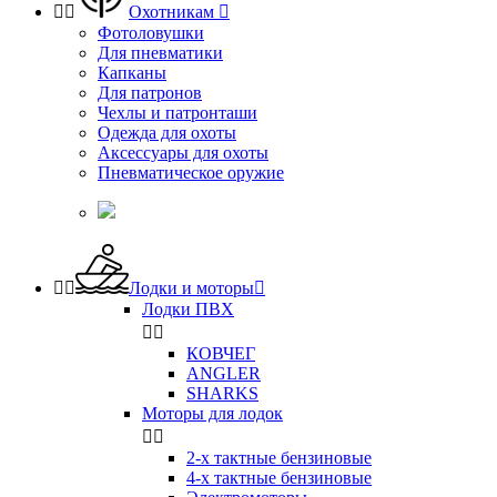


Охотникам

Фотоловушки
Для пневматики
Капканы
Для патронов
Чехлы и патронташи
Одежда для охоты
Аксессуары для охоты
Пневматическое оружие


Лодки и моторы

Лодки ПВХ


КОВЧЕГ
ANGLER
SHARKS
Моторы для лодок


2-х тактные бензиновые
4-х тактные бензиновые