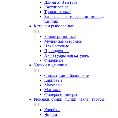
Длина от 3 метров
Кастинговые
Троллинговые
Запасные части для спиннингов,
удилищ
Катушки рыболовные


Безынерционные
Мультипликаторные
Нахлыстовые
Проводочные
Аксессуары для катушек
Фидерные
Удочки и удилища


С кольцами и болонские
Карповые
Матчевые
Маховые
Фидеры и пикеры
Рюкзаки, сумки, ящики, чехлы, тубусы....


Коробки
Ящики