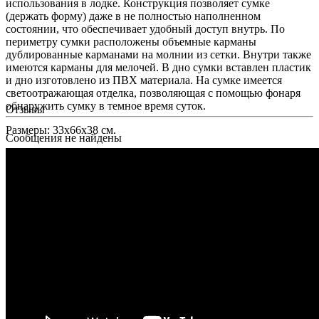
использования в лодке. Конструкция позволяет сумке
(держать форму) даже в не полностью наполненном
состоянии, что обеспечивает удобный доступ внутрь. По
периметру сумки расположены объемные карманы
дублированные карманами на молнии из сетки. Внутри также
имеются карманы для мелочей. В дно сумки вставлен пластик
и дно изготовлено из ПВХ материала. На сумке имеется
светоотражающая отделка, позволяющая с помощью фонаря
обнаружить сумку в темное время суток.
Отзывы
Размеры: 33х66х38 см.
Сообщения не найдены
Написать отзыв
Вы смотрели
Сумка Aquatic С-07
225.70
BYN