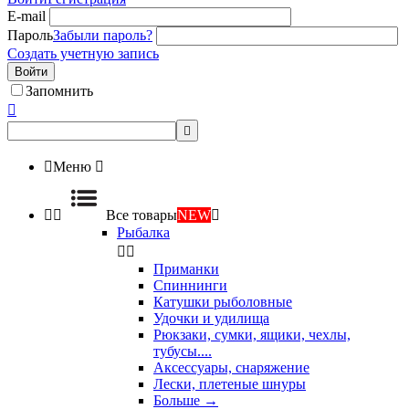
E-mail
Пароль
Забыли пароль?
Создать учетную запись
Войти
Запомнить



Меню



Все товары
NEW

Рыбалка


Приманки
Спиннинги
Катушки рыболовные
Удочки и удилища
Рюкзаки, сумки, ящики, чехлы,
тубусы....
Аксессуары, снаряжение
Лески, плетеные шнуры
Больше
→