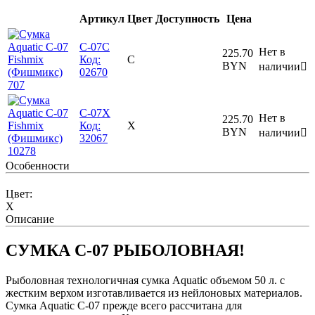
Артикул
Цвет
Доступность
Цена
С-07С
Нет в
225.70
Код:
С
BYN
наличии

02670
С-07Х
Нет в
225.70
Код:
Х
BYN
наличии

32067
Особенности
Цвет:
Х
Описание
СУМКА С-07 РЫБОЛОВНАЯ!
Рыболовная технологичная сумка Aquatic объемом 50 л. с
жестким верхом изготавливается из нейлоновых материалов.
Сумка Aquatic С-07 прежде всего рассчитана для