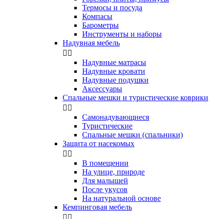
Термосы и посуда
Компасы
Бapoмeтpы
Инструменты и наборы
Надувная мебель


Надувные матрасы
Надувные кровати
Надувные подушки
Аксессуары
Спальные мешки и туристические коврики


Самонадувающиеся
Туристические
Спальные мешки (спальники)
Защита от насекомых


В помещении
На улице, природе
Для малышей
После укусов
На натуральной основе
Кемпинговая мебель

