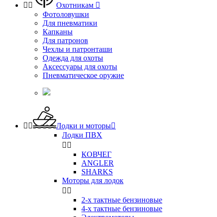


Охотникам

Фотоловушки
Для пневматики
Капканы
Для патронов
Чехлы и патронташи
Одежда для охоты
Аксессуары для охоты
Пневматическое оружие


Лодки и моторы

Лодки ПВХ


КОВЧЕГ
ANGLER
SHARKS
Моторы для лодок


2-х тактные бензиновые
4-х тактные бензиновые