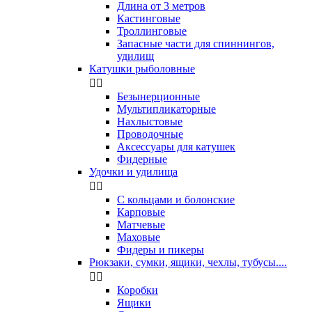
Длина от 3 метров
Кастинговые
Троллинговые
Запасные части для спиннингов,
удилищ
Катушки рыболовные


Безынерционные
Мультипликаторные
Нахлыстовые
Проводочные
Аксессуары для катушек
Фидерные
Удочки и удилища


С кольцами и болонские
Карповые
Матчевые
Маховые
Фидеры и пикеры
Рюкзаки, сумки, ящики, чехлы, тубусы....


Коробки
Ящики