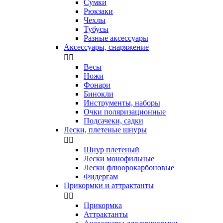
Сумки
Рюкзаки
Чехлы
Тубусы
Разные аксессуары
Аксессуары, снаряжение


Весы
Ножи
Фонари
Бинокли
Инструменты, наборы
Очки поляризационные
Подсачеки, садки
Лески, плетеные шнуры


Шнур плетеный
Лески монофильные
Лески флюорокарбоновые
Фидергам
Прикормки и аттрактанты


Прикормка
Аттрактанты