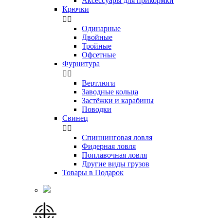
Аксессуары для прикормки
Крючки


Одинарные
Двойные
Тройные
Офсетные
Фурнитура


Вертлюги
Заводные кольца
Застёжки и карабины
Поводки
Свинец


Спиннинговая ловля
Фидерная ловля
Поплавочная ловля
Другие виды грузов
Товары в Подарок