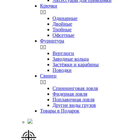
Аксессуары для прикормки
Крючки


Одинарные
Двойные
Тройные
Офсетные
Фурнитура


Вертлюги
Заводные кольца
Застёжки и карабины
Поводки
Свинец


Спиннинговая ловля
Фидерная ловля
Поплавочная ловля
Другие виды грузов
Товары в Подарок