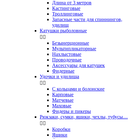
Длина от 3 метров
Кастинговые
Троллинговые
Запасные части для спиннингов,
удилищ
Катушки рыболовные


Безынерционные
Мультипликаторные
Нахлыстовые
Проводочные
Аксессуары для катушек
Фидерные
Удочки и удилища


С кольцами и болонские
Карповые
Матчевые
Маховые
Фидеры и пикеры
Рюкзаки, сумки, ящики, чехлы, тубусы....


Коробки
Ящики