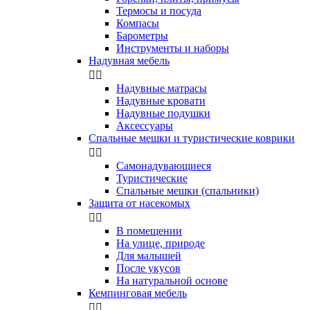
Термосы и посуда
Компасы
Бapoмeтpы
Инструменты и наборы
Надувная мебель


Надувные матрасы
Надувные кровати
Надувные подушки
Аксессуары
Спальные мешки и туристические коврики


Самонадувающиеся
Туристические
Спальные мешки (спальники)
Защита от насекомых


В помещении
На улице, природе
Для малышей
После укусов
На натуральной основе
Кемпинговая мебель

