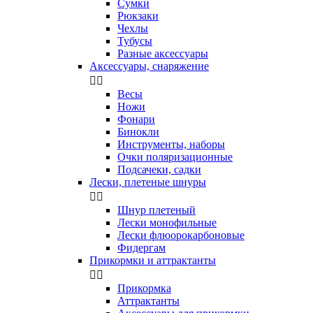
Сумки
Рюкзаки
Чехлы
Тубусы
Разные аксессуары
Аксессуары, снаряжение


Весы
Ножи
Фонари
Бинокли
Инструменты, наборы
Очки поляризационные
Подсачеки, садки
Лески, плетеные шнуры


Шнур плетеный
Лески монофильные
Лески флюорокарбоновые
Фидергам
Прикормки и аттрактанты


Прикормка
Аттрактанты