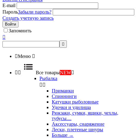
E-mail
Пароль
Забыли пароль?
Создать учетную запись
Войти
Запомнить



Меню



Все товары
NEW

Рыбалка


Приманки
Спиннинги
Катушки рыболовные
Удочки и удилища
Рюкзаки, сумки, ящики, чехлы,
тубусы....
Аксессуары, снаряжение
Лески, плетеные шнуры
Больше
→