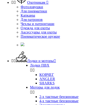


Охотникам

Фотоловушки
Для пневматики
Капканы
Для патронов
Чехлы и патронташи
Одежда для охоты
Аксессуары для охоты
Пневматическое оружие


Лодки и моторы

Лодки ПВХ


КОВЧЕГ
ANGLER
SHARKS
Моторы для лодок


2-х тактные бензиновые
4-х тактные бензиновые