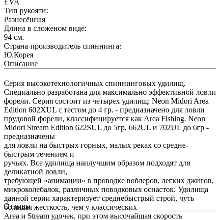
EVA
Тип рукояти:
Разнесённая
Длина в сложеном виде:
94
см.
Страна-производитель спиннинга:
Ю.Корея
Описание
Серия высокотехнологичных спиннинговых удилищ.
Специально разработана для максимально эффективной ловли
форели. Серия состоит из четырех удилищ: Neon Midori Area
Edition 602XUL с тестом до 4 гр. - предназначено для ловли
прудовой форели, классифицируется как Area Fishing. Neon
Midori Stream Edition 622SUL до 5гр, 662UL и 702UL до 6гр -
предназначены
для ловли на быстрых горных, малых реках со средне-
быстрым течением и
ручьях. Все удилища наилучшим образом подходят для
деликатной ловли,
требующей «анимации» в проводке воблеров, легких джигов,
микроколебалок, различных поводковых оснасток. Удилища
данной серии характеризует среднебыстрый строй, чуть
Отзывы
большая жесткость, чем у классических
Area и Stream удочек, при этом высочайшая скорость