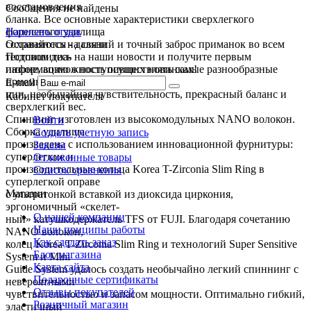
восстановления
Сообщения не найдены
бланка. Все основные характеристики сверхлегкого
форелевого удилища
Написать отзыв
сохраняются - дальний и точный заброс приманок во всем
Оставайтесь на связи
тестовом диа-
Подпишитесь на наши новости и получите первым
пазоне, возможность осуществлять самые разнообразные
информацию о поступивших новинках!
приемы анима-
E-mail
ции, необычайная чувствительность, прекрасный баланс и
Кабинет покупателя
сверхлегкий вес.
Спиннинг изготовлен из высокомодульных NANO волокон.
Войти
Сборка удилища
Создать учетную запись
произведена с использованием инновационной фурнитуры:
Заказы
суперлегкие и
Отложенные товары
производительные кольца Korea T-Zirconia Slim Ring в
Список сравнения
суперлегкой оправе
Магазин
с ультратонкой вставкой из диоксида циркония,
эргономичный «скелет-
О нашей компании
ный» катушкодержатель TFS от FUJI. Благодаря сочетанию
Наши приципы работы
NANO волокон,
Как сделать заказ
колец Korea T-Zirconia Slim Ring и технологий Super Sensitive
Блог магазина
System и Mini
Карта сайта
Guide System удалось создать необычайно легкий спиннинг с
Подарочные сертификаты
невероятными
Отзывы покупателей
чувствительностью и запасом мощности. Оптимально гибкий,
Розничный магазин
эластичный