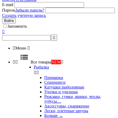
E-mail
Пароль
Забыли пароль?
Создать учетную запись
Войти
Запомнить



Меню



Все товары
NEW

Рыбалка


Приманки
Спиннинги
Катушки рыболовные
Удочки и удилища
Рюкзаки, сумки, ящики, чехлы,
тубусы....
Аксессуары, снаряжение
Лески, плетеные шнуры
Больше
→