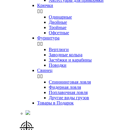
Аксессуары для прикормки
Крючки


Одинарные
Двойные
Тройные
Офсетные
Фурнитура


Вертлюги
Заводные кольца
Застёжки и карабины
Поводки
Свинец


Спиннинговая ловля
Фидерная ловля
Поплавочная ловля
Другие виды грузов
Товары в Подарок