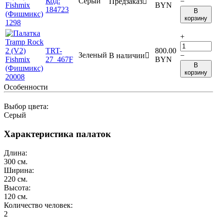
Код:
Серый
Предзаказ

−
BYN
184723
В
корзину
+
TRT-
800.00
Зеленый
В наличии

−
27_467F
BYN
В
корзину
Особенности
Выбор цвета:
Серый
Характеристика палаток
Длина:
300
см.
Ширина:
220
см.
Высота:
120
см.
Количество человек:
2