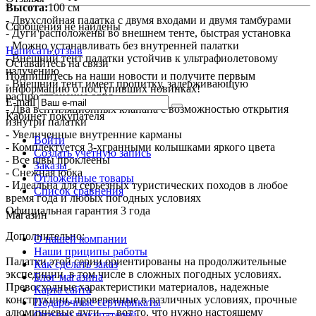
Высота:
100 см
- Двухслойная палатка с двумя входами и двумя тамбурами
Сообщения не найдены
- Дуги расположены во внешнем тенте, быстрая установка
- Можно устанавливать без внутренней палатки
Написать отзыв
- Внешний тент палатки устойчив к ультрафиолетовому
Оставайтесь на связи
излучению
Подпишитесь на наши новости и получите первым
- Внешний тент имеет пропитку, задерживающую
информацию о поступивших новинках!
распространение огня
E-mail
- Два вентиляционных клапана с возможностью открытия
Кабинет покупателя
изнутри палатки
- Увеличенные внутренние карманы
Войти
- Комплектуется 3-хгранными колышками яркого цвета
Создать учетную запись
- Все швы проклеены
Заказы
- Снежная юбка
Отложенные товары
- Идеальна для серьезных туристических походов в любое
Список сравнения
время года и любых погодных условиях
Официальная гарантия 3 года
Магазин
Дополнительно:
О нашей компании
Наши приципы работы
Палатки этой серии ориентированы на продолжительные
Как сделать заказ
экспедиции, в том числе в сложных погодных условиях.
Блог магазина
Превосходные характеристики материалов, надежные
Карта сайта
конструкции, проверенные в различных условиях, прочные
Подарочные сертификаты
алюминиевые дуги — вот то, что нужно настоящему
Отзывы покупателей