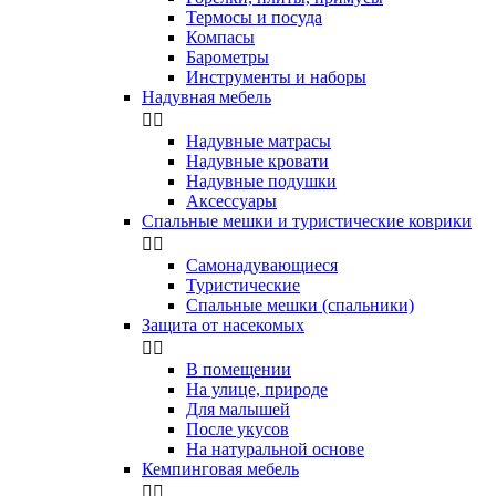
Термосы и посуда
Компасы
Бapoмeтpы
Инструменты и наборы
Надувная мебель


Надувные матрасы
Надувные кровати
Надувные подушки
Аксессуары
Спальные мешки и туристические коврики


Самонадувающиеся
Туристические
Спальные мешки (спальники)
Защита от насекомых


В помещении
На улице, природе
Для малышей
После укусов
На натуральной основе
Кемпинговая мебель

