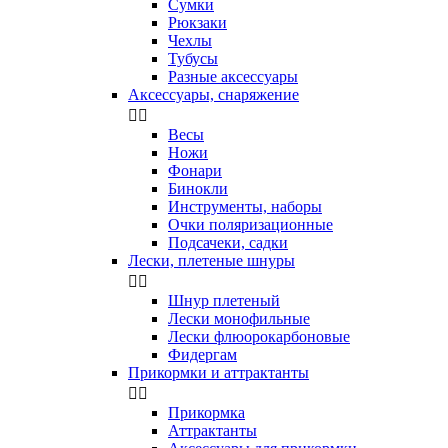
Сумки
Рюкзаки
Чехлы
Тубусы
Разные аксессуары
Аксессуары, снаряжение


Весы
Ножи
Фонари
Бинокли
Инструменты, наборы
Очки поляризационные
Подсачеки, садки
Лески, плетеные шнуры


Шнур плетеный
Лески монофильные
Лески флюорокарбоновые
Фидергам
Прикормки и аттрактанты


Прикормка
Аттрактанты