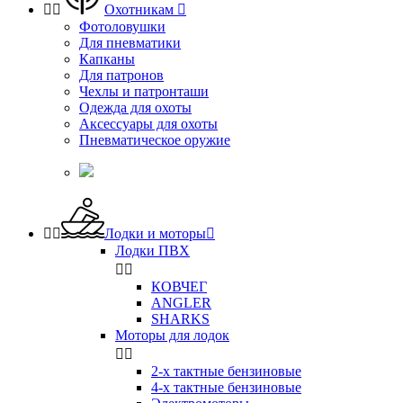


Охотникам

Фотоловушки
Для пневматики
Капканы
Для патронов
Чехлы и патронташи
Одежда для охоты
Аксессуары для охоты
Пневматическое оружие


Лодки и моторы

Лодки ПВХ


КОВЧЕГ
ANGLER
SHARKS
Моторы для лодок


2-х тактные бензиновые
4-х тактные бензиновые