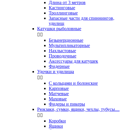
Длина от 3 метров
Кастинговые
Троллинговые
Запасные части для спиннингов,
удилищ
Катушки рыболовные


Безынерционные
Мультипликаторные
Нахлыстовые
Проводочные
Аксессуары для катушек
Фидерные
Удочки и удилища


С кольцами и болонские
Карповые
Матчевые
Маховые
Фидеры и пикеры
Рюкзаки, сумки, ящики, чехлы, тубусы....


Коробки
Ящики