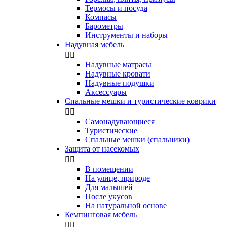
Термосы и посуда
Компасы
Бapoмeтpы
Инструменты и наборы
Надувная мебель


Надувные матрасы
Надувные кровати
Надувные подушки
Аксессуары
Спальные мешки и туристические коврики


Самонадувающиеся
Туристические
Спальные мешки (спальники)
Защита от насекомых


В помещении
На улице, природе
Для малышей
После укусов
На натуральной основе
Кемпинговая мебель

