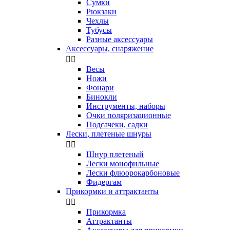
Сумки
Рюкзаки
Чехлы
Тубусы
Разные аксессуары
Аксессуары, снаряжение


Весы
Ножи
Фонари
Бинокли
Инструменты, наборы
Очки поляризационные
Подсачеки, садки
Лески, плетеные шнуры


Шнур плетеный
Лески монофильные
Лески флюорокарбоновые
Фидергам
Прикормки и аттрактанты


Прикормка
Аттрактанты