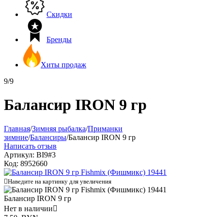
Скидки
Бренды
Хиты продаж
9/9
Балансир IRON 9 гр
Главная
/
Зимняя рыбалка
/
Приманки
зимние
/
Балансиры
/
Балансир IRON 9 гр
Написать отзыв
Артикул:
BI9#3
Код:
8952660

Наведите на картинку для увеличения
Балансир IRON 9 гр
Нет в наличии
