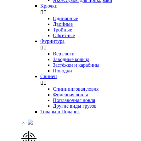
Аксессуары для прикормки
Крючки


Одинарные
Двойные
Тройные
Офсетные
Фурнитура


Вертлюги
Заводные кольца
Застёжки и карабины
Поводки
Свинец


Спиннинговая ловля
Фидерная ловля
Поплавочная ловля
Другие виды грузов
Товары в Подарок