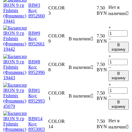
BI9#3
Нет в
COLOR
7.50
Код:
3
BYN
наличии

8952660
+
BI9#9
COLOR
7.50
Код:
В наличии

−
9
BYN
8952661
В
корзину
+
BI9#8
COLOR
7.50
Код:
В наличии

−
8
BYN
8952996
В
корзину
+
BI9#1
COLOR
7.50
Код:
В наличии

−
1
BYN
8952993
В
корзину
BI9#14
Нет в
COLOR
7.50
Код:
14
BYN
наличии

8953003