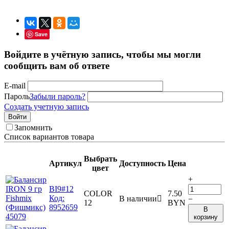
Save
Войдите в учётную запись, чтобы мы могли
сообщить вам об ответе
E-mail
Пароль
Забыли пароль?
Создать учетную запись
Войти
Запомнить
Список вариантов товара
Выбрать
Артикул
Доступность
Цена
цвет
+
BI9#12
COLOR
7.50
Код:
В наличии

−
12
BYN
8952659
В
корзину