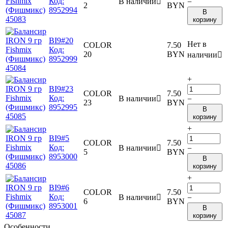
Код:
В наличии

−
2
BYN
8952994
В
корзину
BI9#20
Нет в
COLOR
7.50
Код:
20
BYN
наличии

8952999
+
BI9#23
COLOR
7.50
Код:
В наличии

−
23
BYN
8952995
В
корзину
+
BI9#5
COLOR
7.50
Код:
В наличии

−
5
BYN
8953000
В
корзину
+
BI9#6
COLOR
7.50
Код:
В наличии

−
6
BYN
8953001
В
корзину
Особенности