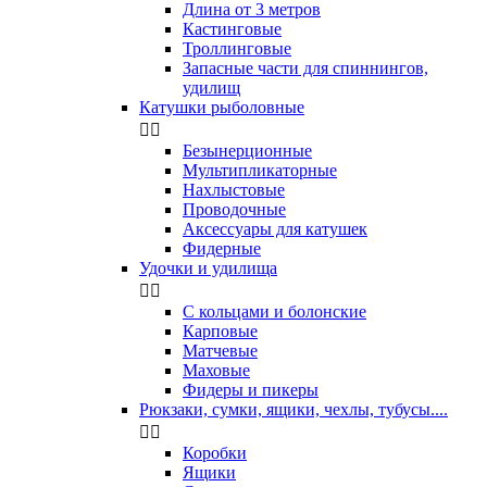
Длина от 3 метров
Кастинговые
Троллинговые
Запасные части для спиннингов,
удилищ
Катушки рыболовные


Безынерционные
Мультипликаторные
Нахлыстовые
Проводочные
Аксессуары для катушек
Фидерные
Удочки и удилища


С кольцами и болонские
Карповые
Матчевые
Маховые
Фидеры и пикеры
Рюкзаки, сумки, ящики, чехлы, тубусы....


Коробки
Ящики