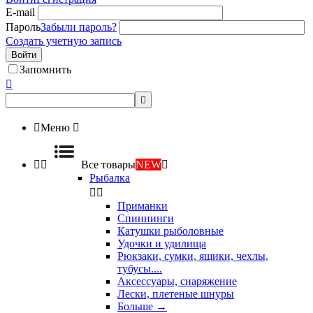
E-mail
Пароль
Забыли пароль?
Создать учетную запись
Войти
Запомнить



Меню



Все товары
NEW

Рыбалка


Приманки
Спиннинги
Катушки рыболовные
Удочки и удилища
Рюкзаки, сумки, ящики, чехлы,
тубусы....
Аксессуары, снаряжение
Лески, плетеные шнуры
Больше
→