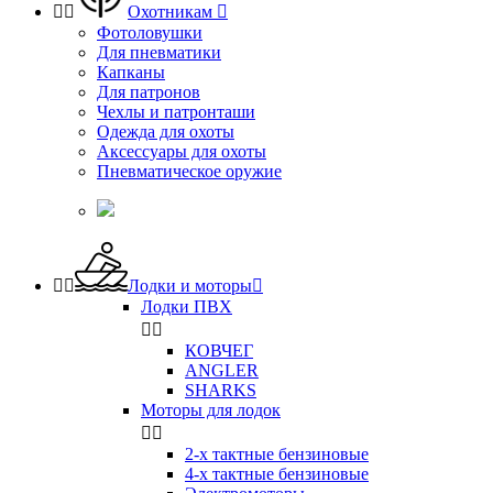


Охотникам

Фотоловушки
Для пневматики
Капканы
Для патронов
Чехлы и патронташи
Одежда для охоты
Аксессуары для охоты
Пневматическое оружие


Лодки и моторы

Лодки ПВХ


КОВЧЕГ
ANGLER
SHARKS
Моторы для лодок


2-х тактные бензиновые
4-х тактные бензиновые