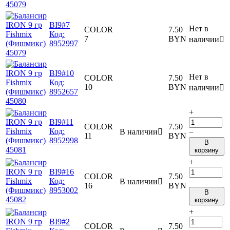
BI9#7
Нет в
COLOR
7.50
Код:
7
BYN
наличии

8952997
BI9#10
Нет в
COLOR
7.50
Код:
10
BYN
наличии

8952657
+
BI9#11
COLOR
7.50
Код:
В наличии

−
11
BYN
8952998
В
корзину
+
BI9#16
COLOR
7.50
Код:
В наличии

−
16
BYN
8953002
В
корзину
+
BI9#2
COLOR
7.50