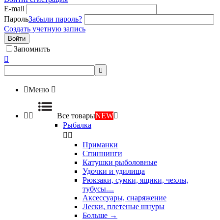
E-mail
Пароль
Забыли пароль?
Создать учетную запись
Войти
Запомнить



Меню



Все товары
NEW

Рыбалка


Приманки
Спиннинги
Катушки рыболовные
Удочки и удилища
Рюкзаки, сумки, ящики, чехлы,
тубусы....
Аксессуары, снаряжение
Лески, плетеные шнуры
Больше
→