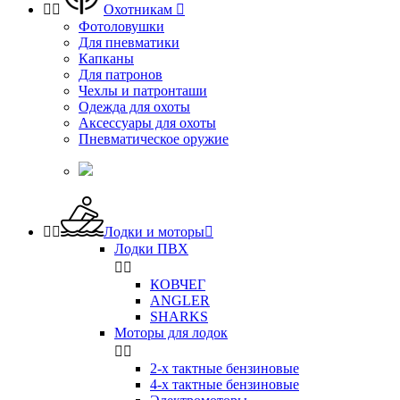


Охотникам

Фотоловушки
Для пневматики
Капканы
Для патронов
Чехлы и патронташи
Одежда для охоты
Аксессуары для охоты
Пневматическое оружие


Лодки и моторы

Лодки ПВХ


КОВЧЕГ
ANGLER
SHARKS
Моторы для лодок


2-х тактные бензиновые
4-х тактные бензиновые