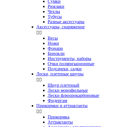
Сумки
Рюкзаки
Чехлы
Тубусы
Разные аксессуары
Аксессуары, снаряжение


Весы
Ножи
Фонари
Бинокли
Инструменты, наборы
Очки поляризационные
Подсачеки, садки
Лески, плетеные шнуры


Шнур плетеный
Лески монофильные
Лески флюорокарбоновые
Фидергам
Прикормки и аттрактанты


Прикормка
Аттрактанты