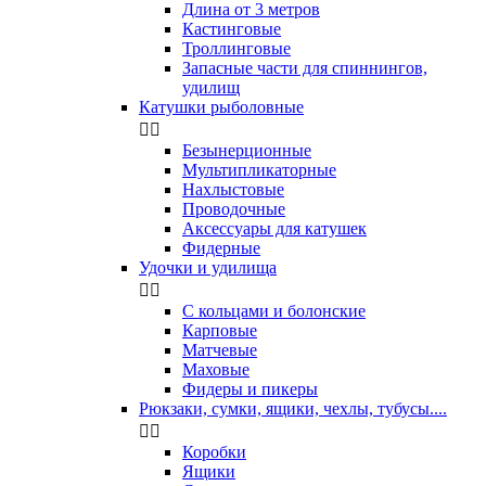
Длина от 3 метров
Кастинговые
Троллинговые
Запасные части для спиннингов,
удилищ
Катушки рыболовные


Безынерционные
Мультипликаторные
Нахлыстовые
Проводочные
Аксессуары для катушек
Фидерные
Удочки и удилища


С кольцами и болонские
Карповые
Матчевые
Маховые
Фидеры и пикеры
Рюкзаки, сумки, ящики, чехлы, тубусы....


Коробки
Ящики