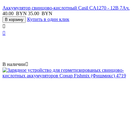
Аккумулятор свинцово-кислотный Casil CA1270 - 12В 7Ач.
40.00
BYN
35.00
BYN
Купить в один клик
В корзину


В наличии
