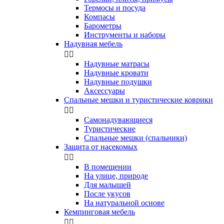
Термосы и посуда
Компасы
Бapoмeтpы
Инструменты и наборы
Надувная мебель


Надувные матрасы
Надувные кровати
Надувные подушки
Аксессуары
Спальные мешки и туристические коврики


Самонадувающиеся
Туристические
Спальные мешки (спальники)
Защита от насекомых


В помещении
На улице, природе
Для малышей
После укусов
На натуральной основе
Кемпинговая мебель

