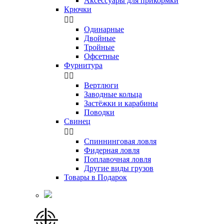
Аксессуары для прикормки
Крючки


Одинарные
Двойные
Тройные
Офсетные
Фурнитура


Вертлюги
Заводные кольца
Застёжки и карабины
Поводки
Свинец


Спиннинговая ловля
Фидерная ловля
Поплавочная ловля
Другие виды грузов
Товары в Подарок