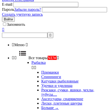
E-mail
Пароль
Забыли пароль?
Создать учетную запись
Войти
Запомнить



Меню



Все товары
NEW

Рыбалка


Приманки
Спиннинги
Катушки рыболовные
Удочки и удилища
Рюкзаки, сумки, ящики, чехлы,
тубусы....
Аксессуары, снаряжение
Лески, плетеные шнуры
Больше
→