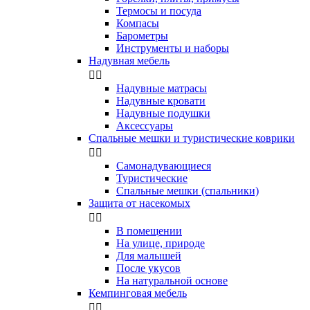
Термосы и посуда
Компасы
Бapoмeтpы
Инструменты и наборы
Надувная мебель


Надувные матрасы
Надувные кровати
Надувные подушки
Аксессуары
Спальные мешки и туристические коврики


Самонадувающиеся
Туристические
Спальные мешки (спальники)
Защита от насекомых


В помещении
На улице, природе
Для малышей
После укусов
На натуральной основе
Кемпинговая мебель

