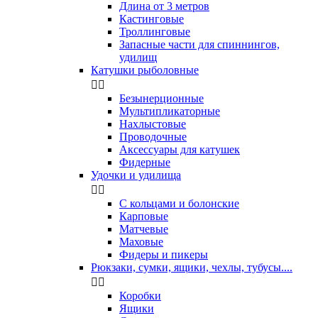
Длина от 3 метров
Кастинговые
Троллинговые
Запасные части для спиннингов,
удилищ
Катушки рыболовные


Безынерционные
Мультипликаторные
Нахлыстовые
Проводочные
Аксессуары для катушек
Фидерные
Удочки и удилища


С кольцами и болонские
Карповые
Матчевые
Маховые
Фидеры и пикеры
Рюкзаки, сумки, ящики, чехлы, тубусы....


Коробки
Ящики