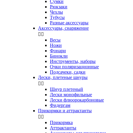
Сумки
Рюкзаки
Чехлы
Тубусы
Разные аксессуары
Аксессуары, снаряжение


Весы
Ножи
Фонари
Бинокли
Инструменты, наборы
Очки поляризационные
Подсачеки, садки
Лески, плетеные шнуры


Шнур плетеный
Лески монофильные
Лески флюорокарбоновые
Фидергам
Прикормки и аттрактанты


Прикормка
Аттрактанты