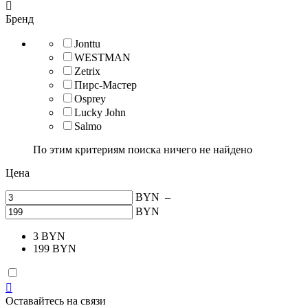

Бренд
Jonttu
WESTMAN
Zetrix
Пирс-Мастер
Osprey
Lucky John
Salmo
По этим критериям поиска ничего не найдено
Цена
BYN
–
BYN
3
BYN
199
BYN

Оставайтесь на связи