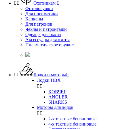


Охотникам

Фотоловушки
Для пневматики
Капканы
Для патронов
Чехлы и патронташи
Одежда для охоты
Аксессуары для охоты
Пневматическое оружие


Лодки и моторы

Лодки ПВХ


КОВЧЕГ
ANGLER
SHARKS
Моторы для лодок


2-х тактные бензиновые
4-х тактные бензиновые