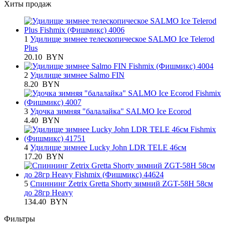
Хиты продаж
1
Удилище зимнее телескопическое SALMO Ice Telerod
Plus
20.10
BYN
2
Удилище зимнее Salmo FIN
8.20
BYN
3
Удочка зимняя "балалайка" SALMO Ice Ecorod
4.40
BYN
4
Удилище зимнее Lucky John LDR TELE 46см
17.20
BYN
5
Спиннинг Zetrix Gretta Shorty зимний ZGT-58H 58см
до 28гр Heavy
134.40
BYN
Фильтры