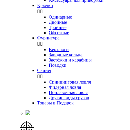
Аксессуары для прикормки
Крючки


Одинарные
Двойные
Тройные
Офсетные
Фурнитура


Вертлюги
Заводные кольца
Застёжки и карабины
Поводки
Свинец


Спиннинговая ловля
Фидерная ловля
Поплавочная ловля
Другие виды грузов
Товары в Подарок