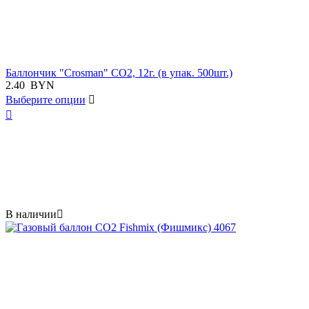
Баллончик "Crosman" СО2, 12г. (в упак. 500шт.)
2.40
BYN
Выберите опции


В наличии
