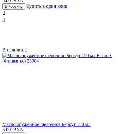
5.00
BYN
Купить в один клик
В корзину


В наличии

Масло оружейное щелочное Беркут 150 мл
5.00
BYN