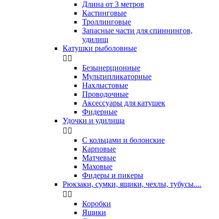
Длина от 3 метров
Кастинговые
Троллинговые
Запасные части для спиннингов,
удилищ
Катушки рыболовные


Безынерционные
Мультипликаторные
Нахлыстовые
Проводочные
Аксессуары для катушек
Фидерные
Удочки и удилища


С кольцами и болонские
Карповые
Матчевые
Маховые
Фидеры и пикеры
Рюкзаки, сумки, ящики, чехлы, тубусы....


Коробки
Ящики