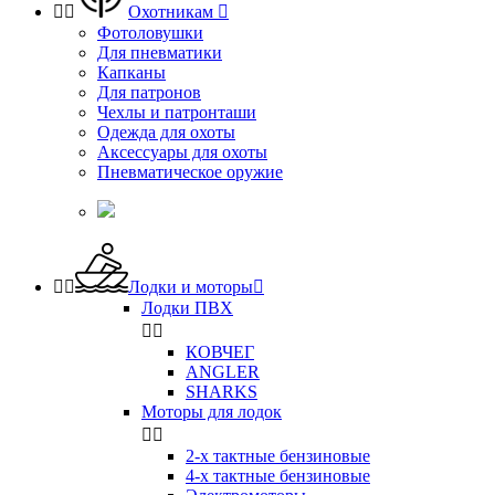


Охотникам

Фотоловушки
Для пневматики
Капканы
Для патронов
Чехлы и патронташи
Одежда для охоты
Аксессуары для охоты
Пневматическое оружие


Лодки и моторы

Лодки ПВХ


КОВЧЕГ
ANGLER
SHARKS
Моторы для лодок


2-х тактные бензиновые
4-х тактные бензиновые