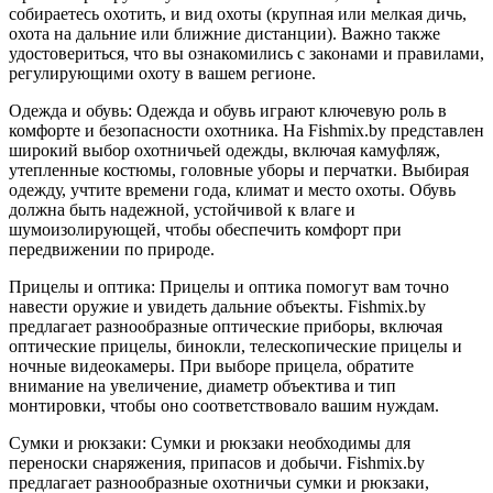
собираетесь охотить, и вид охоты (крупная или мелкая дичь,
охота на дальние или ближние дистанции). Важно также
удостовериться, что вы ознакомились с законами и правилами,
регулирующими охоту в вашем регионе.
Одежда и обувь: Одежда и обувь играют ключевую роль в
комфорте и безопасности охотника. На Fishmix.by представлен
широкий выбор охотничьей одежды, включая камуфляж,
утепленные костюмы, головные уборы и перчатки. Выбирая
одежду, учтите времени года, климат и место охоты. Обувь
должна быть надежной, устойчивой к влаге и
шумоизолирующей, чтобы обеспечить комфорт при
передвижении по природе.
Прицелы и оптика: Прицелы и оптика помогут вам точно
навести оружие и увидеть дальние объекты. Fishmix.by
предлагает разнообразные оптические приборы, включая
оптические прицелы, бинокли, телескопические прицелы и
ночные видеокамеры. При выборе прицела, обратите
внимание на увеличение, диаметр объектива и тип
монтировки, чтобы оно соответствовало вашим нуждам.
Сумки и рюкзаки: Сумки и рюкзаки необходимы для
переноски снаряжения, припасов и добычи. Fishmix.by
предлагает разнообразные охотничьи сумки и рюкзаки,