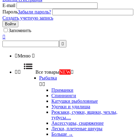
E-mail
Пароль
Забыли пароль?
Создать учетную запись
Войти
Запомнить



Меню



Все товары
NEW

Рыбалка


Приманки
Спиннинги
Катушки рыболовные
Удочки и удилища
Рюкзаки, сумки, ящики, чехлы,
тубусы....
Аксессуары, снаряжение
Лески, плетеные шнуры
Больше
→