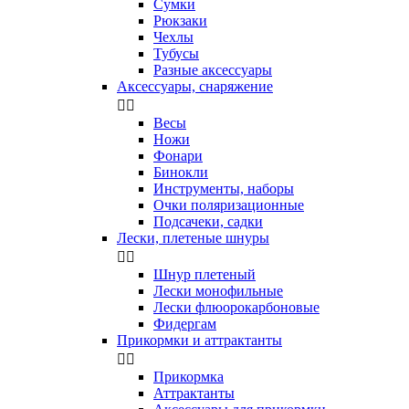
Сумки
Рюкзаки
Чехлы
Тубусы
Разные аксессуары
Аксессуары, снаряжение


Весы
Ножи
Фонари
Бинокли
Инструменты, наборы
Очки поляризационные
Подсачеки, садки
Лески, плетеные шнуры


Шнур плетеный
Лески монофильные
Лески флюорокарбоновые
Фидергам
Прикормки и аттрактанты


Прикормка
Аттрактанты