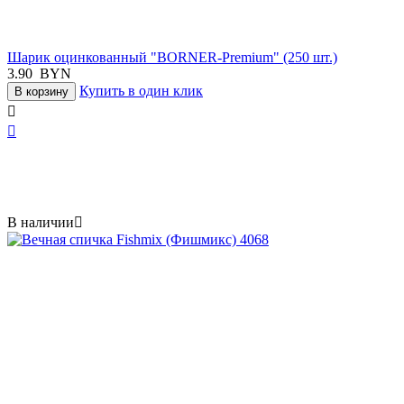
Шарик оцинкованный "BORNER-Premium" (250 шт.)
3.90
BYN
Купить в один клик
В корзину


В наличии
