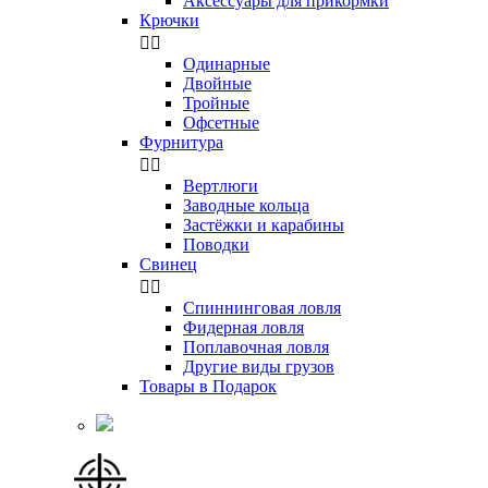
Аксессуары для прикормки
Крючки


Одинарные
Двойные
Тройные
Офсетные
Фурнитура


Вертлюги
Заводные кольца
Застёжки и карабины
Поводки
Свинец


Спиннинговая ловля
Фидерная ловля
Поплавочная ловля
Другие виды грузов
Товары в Подарок