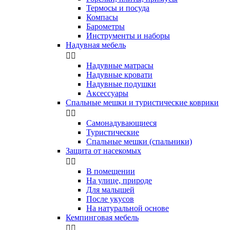
Термосы и посуда
Компасы
Бapoмeтpы
Инструменты и наборы
Надувная мебель


Надувные матрасы
Надувные кровати
Надувные подушки
Аксессуары
Спальные мешки и туристические коврики


Самонадувающиеся
Туристические
Спальные мешки (спальники)
Защита от насекомых


В помещении
На улице, природе
Для малышей
После укусов
На натуральной основе
Кемпинговая мебель

