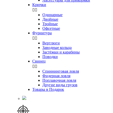
Аксессуары для прикормки
Крючки


Одинарные
Двойные
Тройные
Офсетные
Фурнитура


Вертлюги
Заводные кольца
Застёжки и карабины
Поводки
Свинец


Спиннинговая ловля
Фидерная ловля
Поплавочная ловля
Другие виды грузов
Товары в Подарок