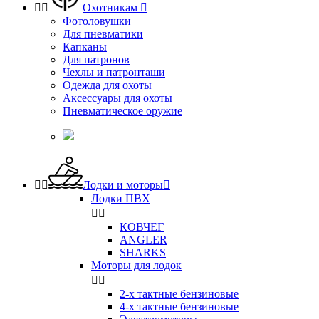


Охотникам

Фотоловушки
Для пневматики
Капканы
Для патронов
Чехлы и патронташи
Одежда для охоты
Аксессуары для охоты
Пневматическое оружие


Лодки и моторы

Лодки ПВХ


КОВЧЕГ
ANGLER
SHARKS
Моторы для лодок


2-х тактные бензиновые
4-х тактные бензиновые