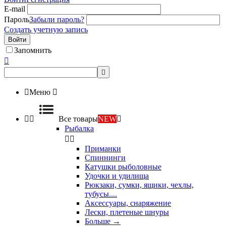
E-mail
Пароль
Забыли пароль?
Создать учетную запись
Войти
Запомнить



Меню



Все товары
NEW

Рыбалка


Приманки
Спиннинги
Катушки рыболовные
Удочки и удилища
Рюкзаки, сумки, ящики, чехлы,
тубусы....
Аксессуары, снаряжение
Лески, плетеные шнуры
Больше
→