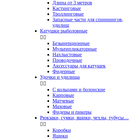
Длина от 3 метров
Кастинговые
Троллинговые
Запасные части для спиннингов,
удилищ
Катушки рыболовные


Безынерционные
Мультипликаторные
Нахлыстовые
Проводочные
Аксессуары для катушек
Фидерные
Удочки и удилища


С кольцами и болонские
Карповые
Матчевые
Маховые
Фидеры и пикеры
Рюкзаки, сумки, ящики, чехлы, тубусы....


Коробки
Ящики