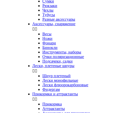
Сумки
Рюкзаки
Чехлы
Тубусы
Разные аксессуары
Аксессуары, снаряжение


Весы
Ножи
Фонари
Бинокли
Инструменты, наборы
Очки поляризационные
Подсачеки, садки
Лески, плетеные шнуры


Шнур плетеный
Лески монофильные
Лески флюорокарбоновые
Фидергам
Прикормки и аттрактанты


Прикормка
Аттрактанты