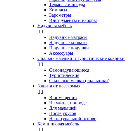
Термосы и посуда
Компасы
Бapoмeтpы
Инструменты и наборы
Надувная мебель


Надувные матрасы
Надувные кровати
Надувные подушки
Аксессуары
Спальные мешки и туристические коврики


Самонадувающиеся
Туристические
Спальные мешки (спальники)
Защита от насекомых


В помещении
На улице, природе
Для малышей
После укусов
На натуральной основе
Кемпинговая мебель

