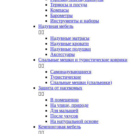
Термосы и посуда
Компасы
Бapoмeтpы
Инструменты и наборы
Надувная мебель


Надувные матрасы
Надувные кровати
Надувные подушки
Аксессуары
Спальные мешки и туристические коврики


Самонадувающиеся
Туристические
Спальные мешки (спальники)
Защита от насекомых


В помещении
На улице, природе
Для малышей
После укусов
На натуральной основе
Кемпинговая мебель

