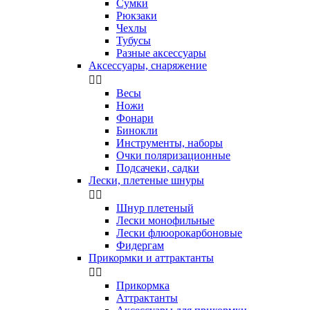
Сумки
Рюкзаки
Чехлы
Тубусы
Разные аксессуары
Аксессуары, снаряжение


Весы
Ножи
Фонари
Бинокли
Инструменты, наборы
Очки поляризационные
Подсачеки, садки
Лески, плетеные шнуры


Шнур плетеный
Лески монофильные
Лески флюорокарбоновые
Фидергам
Прикормки и аттрактанты


Прикормка
Аттрактанты