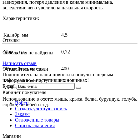
завихрения, потеря давления в канале минимальна,
вследствие чего увеличена начальная скорость.
Характеристики:
Калибр, мм
4,5
Отзывы
Масса, гр.
0,72
Сообщения не найдены
Написать отзыв
Объем упаковки,шт.
400
Оставайтесь на связи
Подпишитесь на наши новости и получите первым
информацию о поступивших новинках!
Макс. расстояние, м
50
E-mail
Мин. дульная энергия, Дж
16
Кабинет покупателя
Использование в охоте: мышь, крыса, белка, бурундук, голубь,
Войти
сорока, воробей и т.д.
Создать учетную запись
Заказы
Отложенные товары
Список сравнения
Магазин