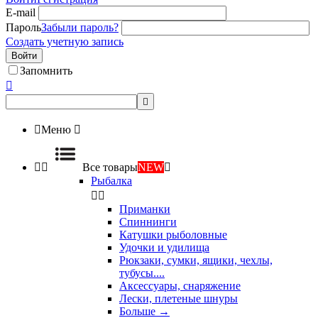
E-mail
Пароль
Забыли пароль?
Создать учетную запись
Войти
Запомнить



Меню



Все товары
NEW

Рыбалка


Приманки
Спиннинги
Катушки рыболовные
Удочки и удилища
Рюкзаки, сумки, ящики, чехлы,
тубусы....
Аксессуары, снаряжение
Лески, плетеные шнуры
Больше
→