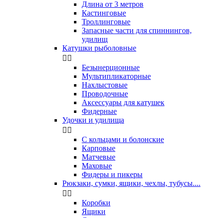
Длина от 3 метров
Кастинговые
Троллинговые
Запасные части для спиннингов,
удилищ
Катушки рыболовные


Безынерционные
Мультипликаторные
Нахлыстовые
Проводочные
Аксессуары для катушек
Фидерные
Удочки и удилища


С кольцами и болонские
Карповые
Матчевые
Маховые
Фидеры и пикеры
Рюкзаки, сумки, ящики, чехлы, тубусы....


Коробки
Ящики