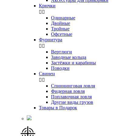
Аксессуары для прикормки
Крючки


Одинарные
Двойные
Тройные
Офсетные
Фурнитура


Вертлюги
Заводные кольца
Застёжки и карабины
Поводки
Свинец


Спиннинговая ловля
Фидерная ловля
Поплавочная ловля
Другие виды грузов
Товары в Подарок