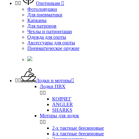


Охотникам

Фотоловушки
Для пневматики
Капканы
Для патронов
Чехлы и патронташи
Одежда для охоты
Аксессуары для охоты
Пневматическое оружие


Лодки и моторы

Лодки ПВХ


КОВЧЕГ
ANGLER
SHARKS
Моторы для лодок


2-х тактные бензиновые
4-х тактные бензиновые