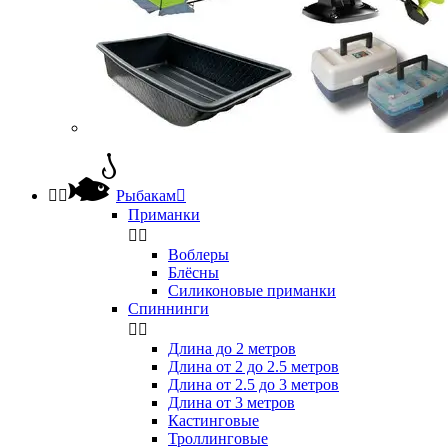


Рыбакам

Приманки


Воблеры
Блёсны
Силиконовые приманки
Спиннинги


Длина до 2 метров
Длина от 2 до 2.5 метров
Длина от 2.5 до 3 метров
Длина от 3 метров
Кастинговые
Троллинговые