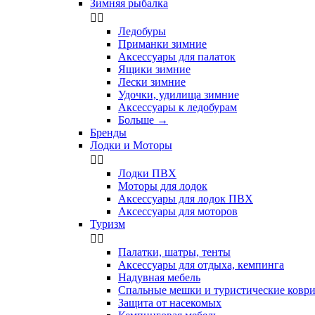
Зимняя рыбалка


Ледобуры
Приманки зимние
Аксессуары для палаток
Ящики зимние
Лески зимние
Удочки, удилища зимние
Аксессуары к ледобурам
Больше
→
Бренды
Лодки и Моторы


Лодки ПВХ
Моторы для лодок
Аксессуары для лодок ПВХ
Аксессуары для моторов
Туризм


Палатки, шатры, тенты
Аксессуары для отдыха, кемпинга
Надувная мебель
Спальные мешки и туристические ковр
Защита от насекомых