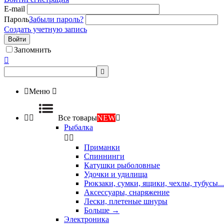
E-mail
Пароль
Забыли пароль?
Создать учетную запись
Войти
Запомнить



Меню



Все товары
NEW

Рыбалка


Приманки
Спиннинги
Катушки рыболовные
Удочки и удилища
Рюкзаки, сумки, ящики, чехлы, тубусы...
Аксессуары, снаряжение
Лески, плетеные шнуры
Больше
→
Электроника