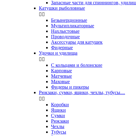
Запасные части для спиннингов, удили
Катушки рыболовные


Безынерционные
Мультипликаторные
Нахлыстовые
Проводочные
Аксессуары для катушек
Фидерные
Удочки и удилища


С кольцами и болонские
Карповые
Матчевые
Маховые
Фидеры и пикеры
Рюкзаки, сумки, ящики, чехлы, тубусы....


Коробки
Ящики
Сумки
Рюкзаки
Чехлы
Тубусы