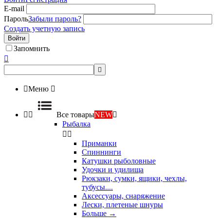
E-mail
Пароль
Забыли пароль?
Создать учетную запись
Войти
Запомнить



Меню



Все товары
NEW

Рыбалка


Приманки
Спиннинги
Катушки рыболовные
Удочки и удилища
Рюкзаки, сумки, ящики, чехлы,
тубусы....
Аксессуары, снаряжение
Лески, плетеные шнуры
Больше
→