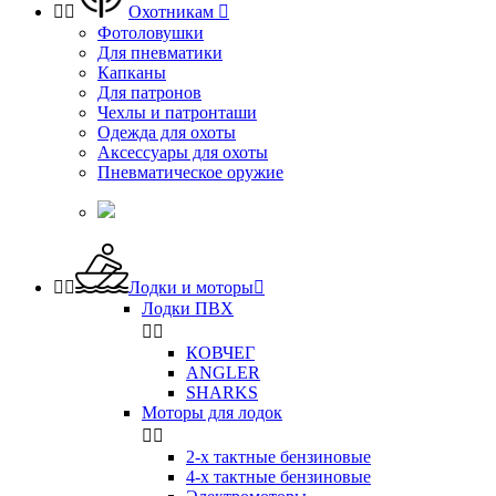


Охотникам

Фотоловушки
Для пневматики
Капканы
Для патронов
Чехлы и патронташи
Одежда для охоты
Аксессуары для охоты
Пневматическое оружие


Лодки и моторы

Лодки ПВХ


КОВЧЕГ
ANGLER
SHARKS
Моторы для лодок


2-х тактные бензиновые
4-х тактные бензиновые