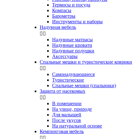
Термосы и посуда
Компасы
Бapoмeтpы
Инструменты и наборы
Надувная мебель


Надувные матрасы
Надувные кровати
Надувные подушки
Аксессуары
Спальные мешки и туристические коврики


Самонадувающиеся
Туристические
Спальные мешки (спальники)
Защита от насекомых


В помещении
На улице, природе
Для малышей
После укусов
На натуральной основе
Кемпинговая мебель

