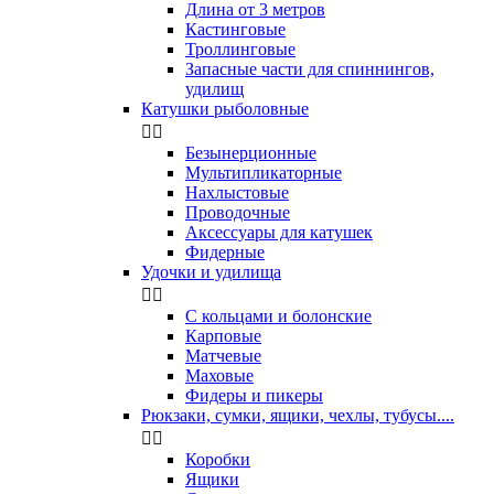
Длина от 3 метров
Кастинговые
Троллинговые
Запасные части для спиннингов,
удилищ
Катушки рыболовные


Безынерционные
Мультипликаторные
Нахлыстовые
Проводочные
Аксессуары для катушек
Фидерные
Удочки и удилища


С кольцами и болонские
Карповые
Матчевые
Маховые
Фидеры и пикеры
Рюкзаки, сумки, ящики, чехлы, тубусы....


Коробки
Ящики