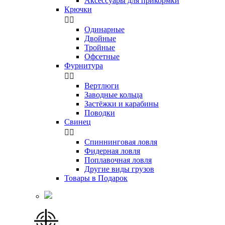
Аксессуары для прикормки
Крючки


Одинарные
Двойные
Тройные
Офсетные
Фурнитура


Вертлюги
Заводные кольца
Застёжки и карабины
Поводки
Свинец


Спиннинговая ловля
Фидерная ловля
Поплавочная ловля
Другие виды грузов
Товары в Подарок