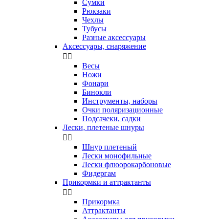
Сумки
Рюкзаки
Чехлы
Тубусы
Разные аксессуары
Аксессуары, снаряжение


Весы
Ножи
Фонари
Бинокли
Инструменты, наборы
Очки поляризационные
Подсачеки, садки
Лески, плетеные шнуры


Шнур плетеный
Лески монофильные
Лески флюорокарбоновые
Фидергам
Прикормки и аттрактанты


Прикормка
Аттрактанты