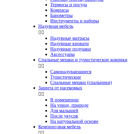
Термосы и посуда
Компасы
Бapoмeтpы
Инструменты и наборы
Надувная мебель


Надувные матрасы
Надувные кровати
Надувные подушки
Аксессуары
Спальные мешки и туристические коврики


Самонадувающиеся
Туристические
Спальные мешки (спальники)
Защита от насекомых


В помещении
На улице, природе
Для малышей
После укусов
На натуральной основе
Кемпинговая мебель

