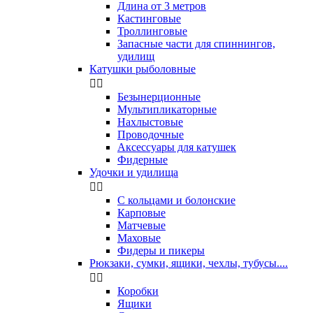
Длина от 3 метров
Кастинговые
Троллинговые
Запасные части для спиннингов,
удилищ
Катушки рыболовные


Безынерционные
Мультипликаторные
Нахлыстовые
Проводочные
Аксессуары для катушек
Фидерные
Удочки и удилища


С кольцами и болонские
Карповые
Матчевые
Маховые
Фидеры и пикеры
Рюкзаки, сумки, ящики, чехлы, тубусы....


Коробки
Ящики