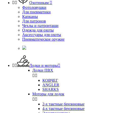


Охотникам

Фотоловушки
Для пневматики
Капканы
Для патронов
Чехлы и патронташи
Одежда для охоты
Аксессуары для охоты
Пневматическое оружие


Лодки и моторы

Лодки ПВХ


КОВЧЕГ
ANGLER
SHARKS
Моторы для лодок


2-х тактные бензиновые
4-х тактные бензиновые