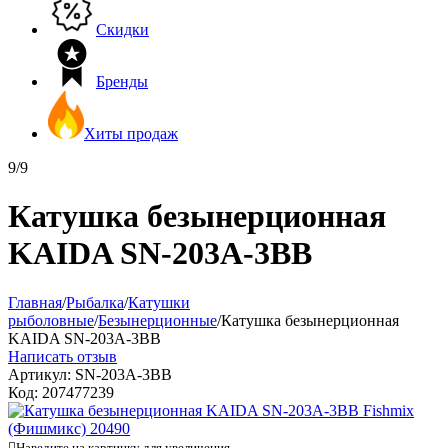
Скидки
Бренды
Хиты продаж
9/9
Катушка безынерционная
KAIDA SN-203A-3BB
Главная
/
Рыбалка
/
Катушки
рыболовные
/
Безынерционные
/
Катушка безынерционная
KAIDA SN-203A-3BB
Написать отзыв
Артикул:
SN-203A-3BB
Код:
207477239

Наведите на картинку для увеличения