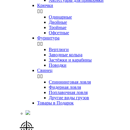
Аксессуары для прикормки
Крючки


Одинарные
Двойные
Тройные
Офсетные
Фурнитура


Вертлюги
Заводные кольца
Застёжки и карабины
Поводки
Свинец


Спиннинговая ловля
Фидерная ловля
Поплавочная ловля
Другие виды грузов
Товары в Подарок