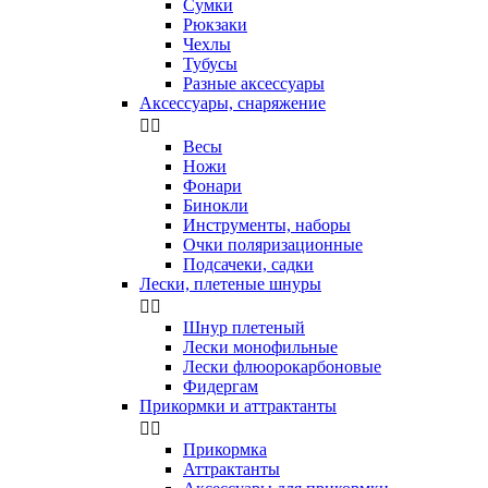
Сумки
Рюкзаки
Чехлы
Тубусы
Разные аксессуары
Аксессуары, снаряжение


Весы
Ножи
Фонари
Бинокли
Инструменты, наборы
Очки поляризационные
Подсачеки, садки
Лески, плетеные шнуры


Шнур плетеный
Лески монофильные
Лески флюорокарбоновые
Фидергам
Прикормки и аттрактанты


Прикормка
Аттрактанты