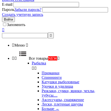
E-mail
Пароль
Забыли пароль?
Создать учетную запись
Войти
Запомнить



Меню



Все товары
NEW

Рыбалка


Приманки
Спиннинги
Катушки рыболовные
Удочки и удилища
Рюкзаки, сумки, ящики, чехлы,
тубусы....
Аксессуары, снаряжение
Лески, плетеные шнуры
Больше
→