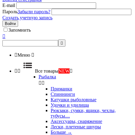
E-mail
Пароль
Забыли пароль?
Создать учетную запись
Войти
Запомнить



Меню



Все товары
NEW

Рыбалка


Приманки
Спиннинги
Катушки рыболовные
Удочки и удилища
Рюкзаки, сумки, ящики, чехлы,
тубусы....
Аксессуары, снаряжение
Лески, плетеные шнуры
Больше
→