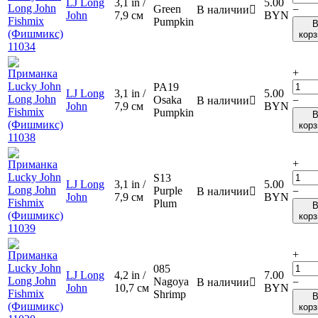
LJ Long
3,1 in /
5.00
Green
В наличии

−
John
7,9 см
BYN
Pumpkin
корз
+
PA19
LJ Long
3,1 in /
5.00
Osaka
В наличии

−
John
7,9 см
BYN
Pumpkin
корз
+
S13
LJ Long
3,1 in /
5.00
Purple
В наличии

−
John
7,9 см
BYN
Plum
корз
+
085
LJ Long
4,2 in /
7.00
Nagoya
В наличии

−
John
10,7 см
BYN
Shrimp
корз