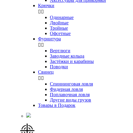
Аксессуары для прикормки
Крючки


Одинарные
Двойные
Тройные
Офсетные
Фурнитура


Вертлюги
Заводные кольца
Застёжки и карабины
Поводки
Свинец


Спиннинговая ловля
Фидерная ловля
Поплавочная ловля
Другие виды грузов
Товары в Подарок