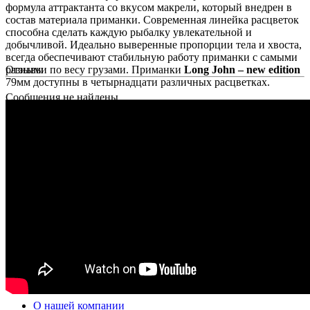
формула аттрактанта со вкусом макрели, который внедрен в
состав материала приманки. Современная линейка расцветок
способна сделать каждую рыбалку увлекательной и
добычливой. Идеально выверенные пропорции тела и хвоста,
всегда обеспечивают стабильную работу приманки с самыми
разными по весу грузами. Приманки
Отзывы
Long John – new edition
79мм доступны в четырнадцати различных расцветках.
Сообщения не найдены
Написать отзыв
Оставайтесь на связи
Подпишитесь на наши новости и получите первым
информацию о поступивших новинках!
E-mail
Кабинет покупателя
Войти
Создать учетную запись
Заказы
Отложенные товары
Список сравнения
Магазин
О нашей компании