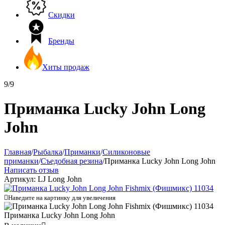
Скидки
Бренды
Хиты продаж
9/9
Приманка Lucky John Long
John
Главная
/
Рыбалка
/
Приманки
/
Силиконовые
приманки
/
Съедобная резина
/
Приманка Lucky John Long John
Написать отзыв
Артикул:
LJ Long John

Наведите на картинку для увеличения
Приманка Lucky John Long John