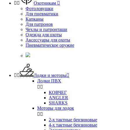


Охотникам

Фотоловушки
Для пневматики
Капканы
Для патронов
Чехлы и патронташи
Одежда для охоты
Аксессуары для охоты
Пневматическое оружие


Лодки и моторы

Лодки ПВХ


КОВЧЕГ
ANGLER
SHARKS
Моторы для лодок


2-х тактные бензиновые
4-х тактные бензиновые