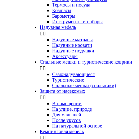
Термосы и посуда
Компасы
Бapoмeтpы
Инструменты и наборы
Надувная мебель


Надувные матрасы
Надувные кровати
Надувные подушки
Аксессуары
Спальные мешки и туристические коврики


Самонадувающиеся
Туристические
Спальные мешки (спальники)
Защита от насекомых


В помещении
На улице, природе
Для малышей
После укусов
На натуральной основе
Кемпинговая мебель

