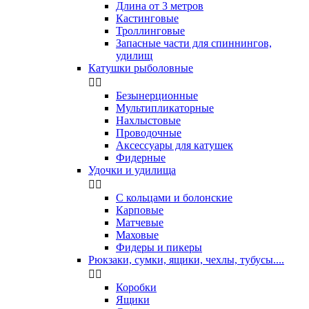
Длина от 3 метров
Кастинговые
Троллинговые
Запасные части для спиннингов,
удилищ
Катушки рыболовные


Безынерционные
Мультипликаторные
Нахлыстовые
Проводочные
Аксессуары для катушек
Фидерные
Удочки и удилища


С кольцами и болонские
Карповые
Матчевые
Маховые
Фидеры и пикеры
Рюкзаки, сумки, ящики, чехлы, тубусы....


Коробки
Ящики