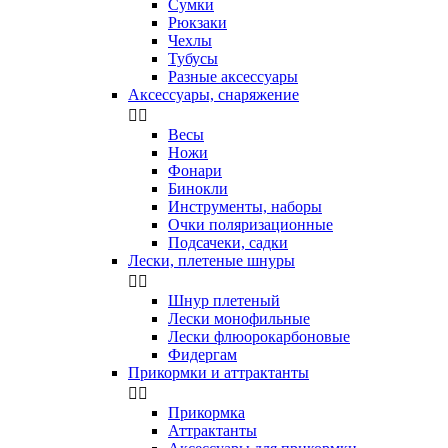
Сумки
Рюкзаки
Чехлы
Тубусы
Разные аксессуары
Аксессуары, снаряжение


Весы
Ножи
Фонари
Бинокли
Инструменты, наборы
Очки поляризационные
Подсачеки, садки
Лески, плетеные шнуры


Шнур плетеный
Лески монофильные
Лески флюорокарбоновые
Фидергам
Прикормки и аттрактанты


Прикормка
Аттрактанты