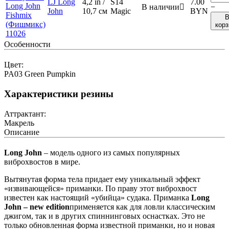
LJ Long
4,2 in /
S14
7.00
В наличии

−
John
10,7 см
Magic
BYN
корз
Особенности
Цвет:
PA03 Green Pumpkin
Характеристики резины
Аттрактант:
Макрель
Описание
Long John
– модель одного из самых популярных
виброхвостов в мире.
Вытянутая форма тела придает ему уникальный эффект
«извивающейся» приманки. По праву этот виброхвост
известен как настоящий «убийца» судака. Приманка
Long
John – new edition
применяется как для ловли классическим
джигом, так и в других спиннинговых оснастках. Это не
только обновленная форма известной приманки, но и новая