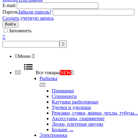
E-mail
Пароль
Забыли пароль?
Создать учетную запись
Войти
Запомнить



Меню



Все товары
NEW

Рыбалка


Приманки
Спиннинги
Катушки рыболовные
Удочки и удилища
Рюкзаки, сумки, ящики, чехлы, тубусы...
Аксессуары, снаряжение
Лески, плетеные шнуры
Больше
→
Электроника