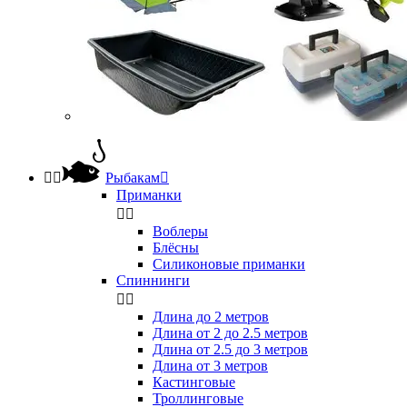


Рыбакам

Приманки


Воблеры
Блёсны
Силиконовые приманки
Спиннинги


Длина до 2 метров
Длина от 2 до 2.5 метров
Длина от 2.5 до 3 метров
Длина от 3 метров
Кастинговые
Троллинговые