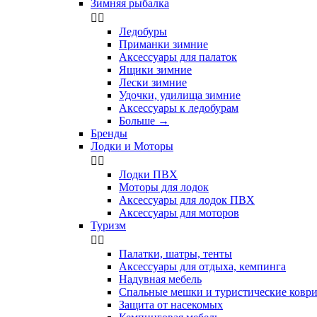
Зимняя рыбалка


Ледобуры
Приманки зимние
Аксессуары для палаток
Ящики зимние
Лески зимние
Удочки, удилища зимние
Аксессуары к ледобурам
Больше
→
Бренды
Лодки и Моторы


Лодки ПВХ
Моторы для лодок
Аксессуары для лодок ПВХ
Аксессуары для моторов
Туризм


Палатки, шатры, тенты
Аксессуары для отдыха, кемпинга
Надувная мебель
Спальные мешки и туристические ковр
Защита от насекомых