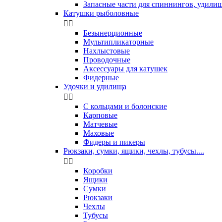
Запасные части для спиннингов, удили
Катушки рыболовные


Безынерционные
Мультипликаторные
Нахлыстовые
Проводочные
Аксессуары для катушек
Фидерные
Удочки и удилища


С кольцами и болонские
Карповые
Матчевые
Маховые
Фидеры и пикеры
Рюкзаки, сумки, ящики, чехлы, тубусы....


Коробки
Ящики
Сумки
Рюкзаки
Чехлы
Тубусы