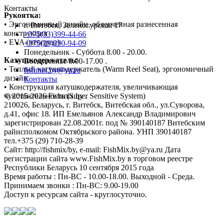
Контакты
Рукоятка:
• Эргономичный дизайн, облегченная разнесенная
г. Витебск, Зеленогурская 17
конструкция
+375(33)399-44-66
• EVA (неопрен)
+375(29)290-94-09
Понедельник - Суббота 8.00 - 20.00.
Катушкодержатель:
Воскресенье 8.00-17.00 .
• Теплый катушкодержатель (Warm Reel Seat), эргономичный
fishmix.by@ya.ru
дизайн
Контакты
• Конструкция катушкодержателя, увеличивающая
чувствительность (Super Sensitive System)
© 2015-2026 Fishmix.by .
210026, Беларусь, г. Витебск, Витебская обл., ул.Суворова,
д.41, офис 18. ИП Емельянов Александр Владимирович
зарегистрирован 22.08.2001г. под № 390140187 Витебским
райисполкомом Октябрьского района. УНП 390140187
тел.+375 (29) 710-28-39
Сайт: http://fishmix/by, e-mail: FishMix.by@ya.ru Дата
регистрации сайта www.FishMix.by в торговом реестре
Республики Беларусь 10 сентября 2015 года
Время работы : Пн-ВС - 10.00-18.00. Выходной - Среда.
Принимаем звонки : Пн-ВС: 9.00-19.00
Доступ к ресурсам сайта - круглосуточно.