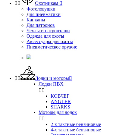


Охотникам

Фотоловушки
Для пневматики
Капканы
Для патронов
Чехлы и патронташи
Одежда для охоты
Аксессуары для охоты
Пневматическое оружие


Лодки и моторы

Лодки ПВХ


КОВЧЕГ
ANGLER
SHARKS
Моторы для лодок


2-х тактные бензиновые
4-х тактные бензиновые