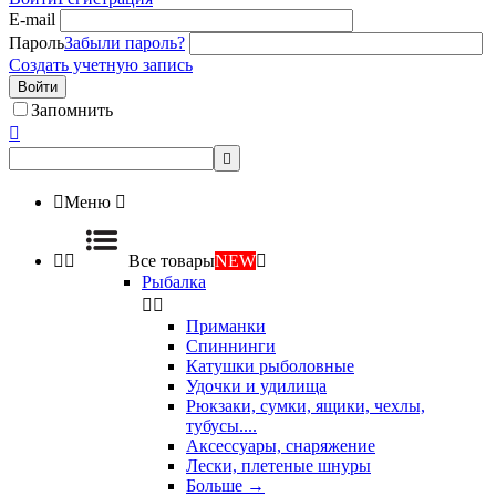
E-mail
Пароль
Забыли пароль?
Создать учетную запись
Войти
Запомнить



Меню



Все товары
NEW

Рыбалка


Приманки
Спиннинги
Катушки рыболовные
Удочки и удилища
Рюкзаки, сумки, ящики, чехлы,
тубусы....
Аксессуары, снаряжение
Лески, плетеные шнуры
Больше
→