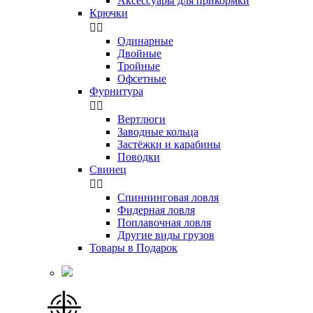
Аксессуары для прикормки
Крючки


Одинарные
Двойные
Тройные
Офсетные
Фурнитура


Вертлюги
Заводные кольца
Застёжки и карабины
Поводки
Свинец


Спиннинговая ловля
Фидерная ловля
Поплавочная ловля
Другие виды грузов
Товары в Подарок