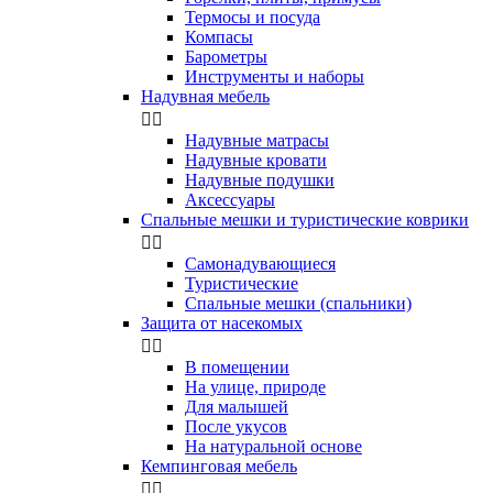
Термосы и посуда
Компасы
Бapoмeтpы
Инструменты и наборы
Надувная мебель


Надувные матрасы
Надувные кровати
Надувные подушки
Аксессуары
Спальные мешки и туристические коврики


Самонадувающиеся
Туристические
Спальные мешки (спальники)
Защита от насекомых


В помещении
На улице, природе
Для малышей
После укусов
На натуральной основе
Кемпинговая мебель

