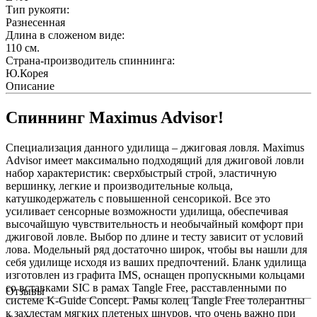
Тип рукояти:
Разнесенная
Длина в сложеном виде:
110
см.
Страна-производитель спиннинга:
Ю.Корея
Описание
Спиннинг Maximus Advisor!
Специализация данного удилища – джиговая ловля. Maximus
Advisor имеет максимально подходящий для джиговой ловли
набор характеристик: сверхбыстрый строй, эластичную
вершинку, легкие и производительные кольца,
катушкодержатель с повышенной сенсорикой. Все это
усиливает сенсорные возможности удилища, обеспечивая
высочайшую чувствительность и необычайный комфорт при
джиговой ловле. Выбор по длине и тесту зависит от условий
лова. Модельный ряд достаточно широк, чтобы вы нашли для
себя удилище исходя из ваших предпочтений. Бланк удилища
изготовлен из графита IMS, оснащен пропускными кольцами
со вставками SIC в рамах Tangle Free, расставленными по
Отзывы
системе K-Guide Concept. Рамы колец Tangle Free толерантны
к захлестам мягких плетеных шнуров, что очень важно при