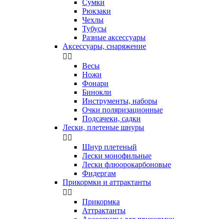
Сумки
Рюкзаки
Чехлы
Тубусы
Разные аксессуары
Аксессуары, снаряжение


Весы
Ножи
Фонари
Бинокли
Инструменты, наборы
Очки поляризационные
Подсачеки, садки
Лески, плетеные шнуры


Шнур плетеный
Лески монофильные
Лески флюорокарбоновые
Фидергам
Прикормки и аттрактанты


Прикормка
Аттрактанты