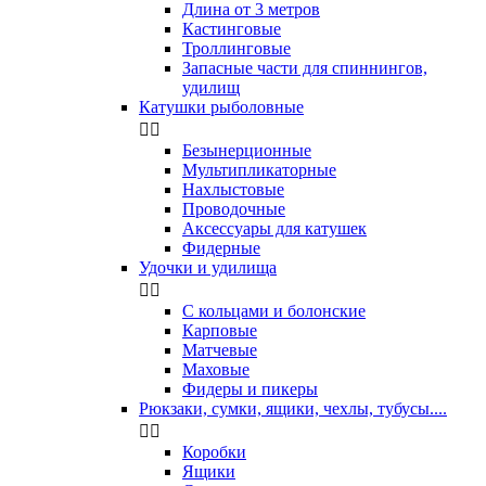
Длина от 3 метров
Кастинговые
Троллинговые
Запасные части для спиннингов,
удилищ
Катушки рыболовные


Безынерционные
Мультипликаторные
Нахлыстовые
Проводочные
Аксессуары для катушек
Фидерные
Удочки и удилища


С кольцами и болонские
Карповые
Матчевые
Маховые
Фидеры и пикеры
Рюкзаки, сумки, ящики, чехлы, тубусы....


Коробки
Ящики