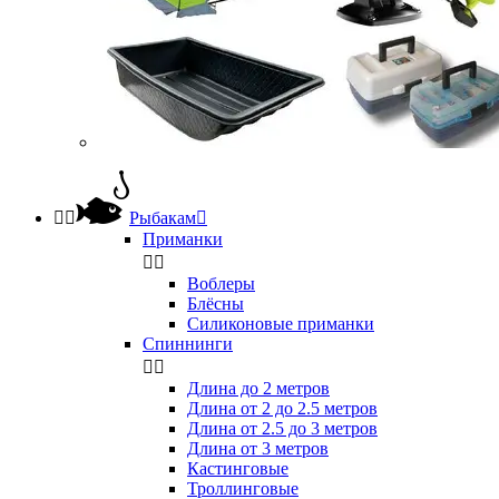


Рыбакам

Приманки


Воблеры
Блёсны
Силиконовые приманки
Спиннинги


Длина до 2 метров
Длина от 2 до 2.5 метров
Длина от 2.5 до 3 метров
Длина от 3 метров
Кастинговые
Троллинговые