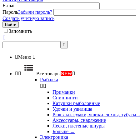
E-mail
Пароль
Забыли пароль?
Создать учетную запись
Войти
Запомнить



Меню



Все товары
NEW

Рыбалка


Приманки
Спиннинги
Катушки рыболовные
Удочки и удилища
Рюкзаки, сумки, ящики, чехлы, тубусы...
Аксессуары, снаряжение
Лески, плетеные шнуры
Больше
→
Электроника