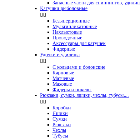
Запасные части для спиннингов, удили
Катушки рыболовные


Безынерционные
Мультипликаторные
Нахлыстовые
Проводочные
Аксессуары для катушек
Фидерные
Удочки и удилища


С кольцами и болонские
Карповые
Матчевые
Маховые
Фидеры и пикеры
Рюкзаки, сумки, ящики, чехлы, тубусы....


Коробки
Ящики
Сумки
Рюкзаки
Чехлы
Тубусы