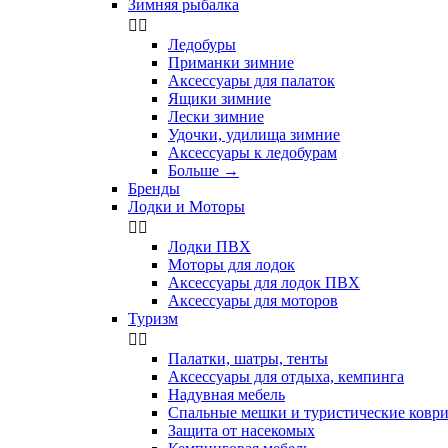
Зимняя рыбалка


Ледобуры
Приманки зимние
Аксессуары для палаток
Ящики зимние
Лески зимние
Удочки, удилища зимние
Аксессуары к ледобурам
Больше
→
Бренды
Лодки и Моторы


Лодки ПВХ
Моторы для лодок
Аксессуары для лодок ПВХ
Аксессуары для моторов
Туризм


Палатки, шатры, тенты
Аксессуары для отдыха, кемпинга
Надувная мебель
Спальные мешки и туристические ковр
Защита от насекомых