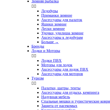
Зимняя рыбалка


Ледобуры
Приманки зимние
Аксессуары для палаток
Ящики зимние
Лески зимние
Удочки, удилища зимние
Аксессуары к ледобурам
Больше
→
Бренды
Лодки и Моторы


Лодки ПВХ
Моторы для лодок
Аксессуары для лодок ПВХ
Аксессуары для моторов
Туризм


Палатки, шатры, тенты
Аксессуары для отдыха, кемпинга
Надувная мебель
Спальные мешки и туристические ковр
Защита от насекомых