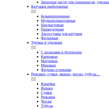
Запасные части для спиннингов, удили
Катушки рыболовные


Безынерционные
Мультипликаторные
Нахлыстовые
Проводочные
Аксессуары для катушек
Фидерные
Удочки и удилища


С кольцами и болонские
Карповые
Матчевые
Маховые
Фидеры и пикеры
Рюкзаки, сумки, ящики, чехлы, тубусы....


Коробки
Ящики
Сумки
Рюкзаки
Чехлы
Тубусы