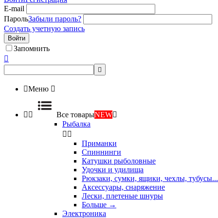
E-mail
Пароль
Забыли пароль?
Создать учетную запись
Войти
Запомнить



Меню



Все товары
NEW

Рыбалка


Приманки
Спиннинги
Катушки рыболовные
Удочки и удилища
Рюкзаки, сумки, ящики, чехлы, тубусы...
Аксессуары, снаряжение
Лески, плетеные шнуры
Больше
→
Электроника