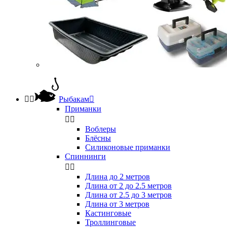


Рыбакам

Приманки


Воблеры
Блёсны
Силиконовые приманки
Спиннинги


Длина до 2 метров
Длина от 2 до 2.5 метров
Длина от 2.5 до 3 метров
Длина от 3 метров
Кастинговые
Троллинговые