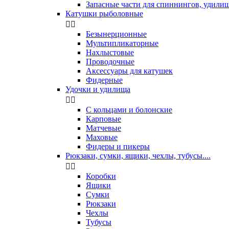
Запасные части для спиннингов, удили
Катушки рыболовные


Безынерционные
Мультипликаторные
Нахлыстовые
Проводочные
Аксессуары для катушек
Фидерные
Удочки и удилища


С кольцами и болонские
Карповые
Матчевые
Маховые
Фидеры и пикеры
Рюкзаки, сумки, ящики, чехлы, тубусы....


Коробки
Ящики
Сумки
Рюкзаки
Чехлы
Тубусы