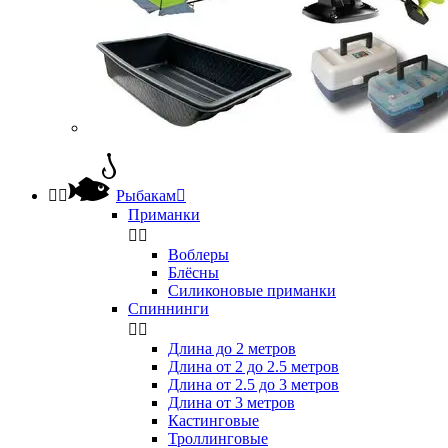


Рыбакам

Приманки


Воблеры
Блёсны
Силиконовые приманки
Спиннинги


Длина до 2 метров
Длина от 2 до 2.5 метров
Длина от 2.5 до 3 метров
Длина от 3 метров
Кастинговые
Троллинговые