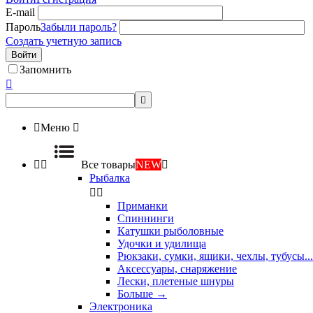
E-mail
Пароль
Забыли пароль?
Создать учетную запись
Войти
Запомнить



Меню



Все товары
NEW

Рыбалка


Приманки
Спиннинги
Катушки рыболовные
Удочки и удилища
Рюкзаки, сумки, ящики, чехлы, тубусы...
Аксессуары, снаряжение
Лески, плетеные шнуры
Больше
→
Электроника