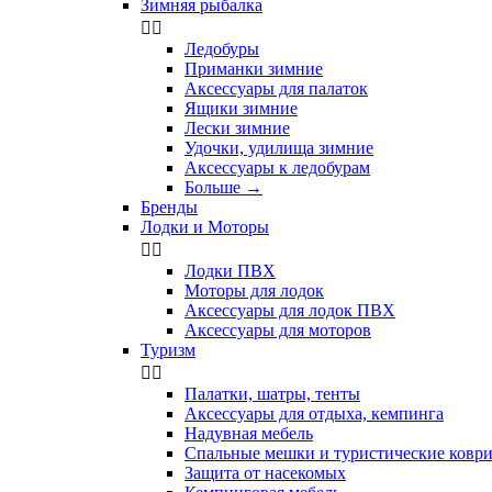
Зимняя рыбалка


Ледобуры
Приманки зимние
Аксессуары для палаток
Ящики зимние
Лески зимние
Удочки, удилища зимние
Аксессуары к ледобурам
Больше
→
Бренды
Лодки и Моторы


Лодки ПВХ
Моторы для лодок
Аксессуары для лодок ПВХ
Аксессуары для моторов
Туризм


Палатки, шатры, тенты
Аксессуары для отдыха, кемпинга
Надувная мебель
Спальные мешки и туристические ковр
Защита от насекомых