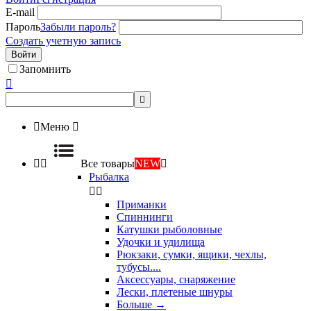
E-mail
Пароль
Забыли пароль?
Создать учетную запись
Войти
Запомнить



Меню



Все товары
NEW

Рыбалка


Приманки
Спиннинги
Катушки рыболовные
Удочки и удилища
Рюкзаки, сумки, ящики, чехлы,
тубусы....
Аксессуары, снаряжение
Лески, плетеные шнуры
Больше
→