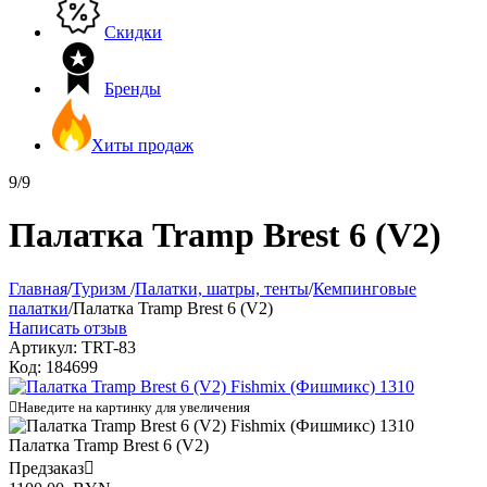
Скидки
Бренды
Хиты продаж
9/9
Палатка Tramp Brest 6 (V2)
Главная
/
Туризм
/
Палатки, шатры, тенты
/
Кемпинговые
палатки
/
Палатка Tramp Brest 6 (V2)
Написать отзыв
Артикул:
TRT-83
Код:
184699

Наведите на картинку для увеличения
Палатка Tramp Brest 6 (V2)
Предзаказ
