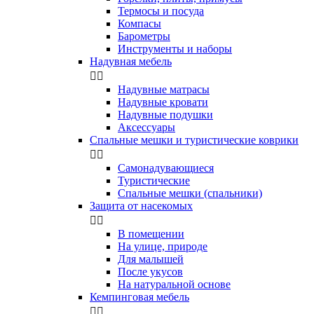
Термосы и посуда
Компасы
Бapoмeтpы
Инструменты и наборы
Надувная мебель


Надувные матрасы
Надувные кровати
Надувные подушки
Аксессуары
Спальные мешки и туристические коврики


Самонадувающиеся
Туристические
Спальные мешки (спальники)
Защита от насекомых


В помещении
На улице, природе
Для малышей
После укусов
На натуральной основе
Кемпинговая мебель

