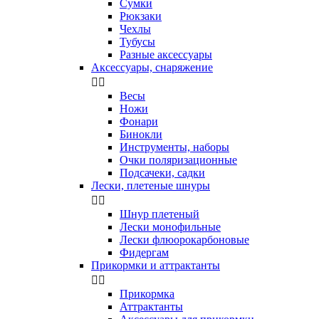
Сумки
Рюкзаки
Чехлы
Тубусы
Разные аксессуары
Аксессуары, снаряжение


Весы
Ножи
Фонари
Бинокли
Инструменты, наборы
Очки поляризационные
Подсачеки, садки
Лески, плетеные шнуры


Шнур плетеный
Лески монофильные
Лески флюорокарбоновые
Фидергам
Прикормки и аттрактанты


Прикормка
Аттрактанты