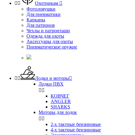


Охотникам

Фотоловушки
Для пневматики
Капканы
Для патронов
Чехлы и патронташи
Одежда для охоты
Аксессуары для охоты
Пневматическое оружие


Лодки и моторы

Лодки ПВХ


КОВЧЕГ
ANGLER
SHARKS
Моторы для лодок


2-х тактные бензиновые
4-х тактные бензиновые