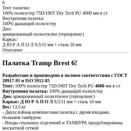
6
Тент палатки:
100% полиэстер 75D/190T Dry Tech PU 4000 мм в ст
Внутренняя палатка:
100% дышащий полиэстер
Дно:
армированный полиэтилен (терпаулинг)
Каркас:
Д Ю Р А П О Л 9,5/11 мм + сталь 16 мм
Описание
Палатка Tramp Brest 6!
Разработано и произведено в полном соответствии с ГОСТ
28917-91 и ISO 5912-85
Тент:
100% полиэстер 75D/190T Dry Tech PU
4000
мм в ст
Внутренняя палатка:
100% дышащий полиэстер
Дно:
армированный полиэтилен (терпаулинг)
Каркас:
Д Ю Р А П О Л
9,5/11 мм + сталь 16 мм
Вес:
13,5 кг
- Двухслойная кемпинговая палатка с двумя входами,
большим тамбуром
- Входы спальных отделений и ТАМБУРА продублированы
москитной сеткой