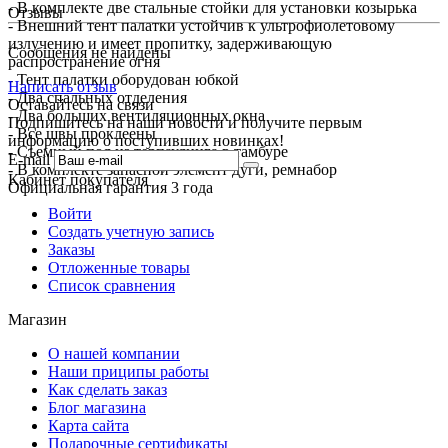
- В комплекте две стальные стойки для установки козырька
Отзывы
- Внешний тент палатки устойчив к ультрофиолетовому
излучению и имеет пропитку, задерживающую
Сообщения не найдены
распространение огня
- Тент палатки оборудован юбкой
Написать отзыв
- Два спальных отделения
Оставайтесь на связи
- Два больших вентиляционных окна
Подпишитесь на наши новости и получите первым
- Все швы проклеены
информацию о поступивших новинках!
- Съемный пол из терпаулинга в тамбуре
E-mail
- В комплекте запасной элемент дуги, ремнабор
Кабинет покупателя
Официальная гарантия 3 года
Войти
Создать учетную запись
Заказы
Отложенные товары
Список сравнения
Магазин
О нашей компании
Наши приципы работы
Как сделать заказ
Блог магазина
Карта сайта
Подарочные сертификаты