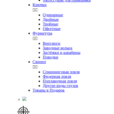
Аксессуары для прикормки
Крючки


Одинарные
Двойные
Тройные
Офсетные
Фурнитура


Вертлюги
Заводные кольца
Застёжки и карабины
Поводки
Свинец


Спиннинговая ловля
Фидерная ловля
Поплавочная ловля
Другие виды грузов
Товары в Подарок