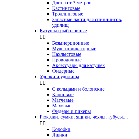
Длина от 3 метров
Кастинговые
Троллинговые
Запасные части для спиннингов,
удилищ
Катушки рыболовные


Безынерционные
Мультипликаторные
Нахлыстовые
Проводочные
Аксессуары для катушек
Фидерные
Удочки и удилища


С кольцами и болонские
Карповые
Матчевые
Маховые
Фидеры и пикеры
Рюкзаки, сумки, ящики, чехлы, тубусы....


Коробки
Ящики