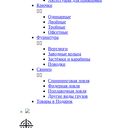
Аксессуары для прикормки
Крючки


Одинарные
Двойные
Тройные
Офсетные
Фурнитура


Вертлюги
Заводные кольца
Застёжки и карабины
Поводки
Свинец


Спиннинговая ловля
Фидерная ловля
Поплавочная ловля
Другие виды грузов
Товары в Подарок