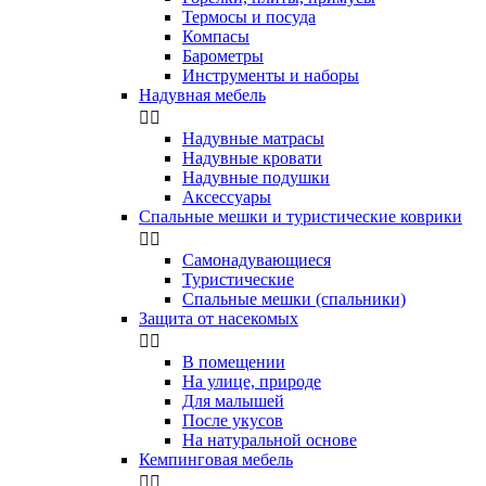
Термосы и посуда
Компасы
Бapoмeтpы
Инструменты и наборы
Надувная мебель


Надувные матрасы
Надувные кровати
Надувные подушки
Аксессуары
Спальные мешки и туристические коврики


Самонадувающиеся
Туристические
Спальные мешки (спальники)
Защита от насекомых


В помещении
На улице, природе
Для малышей
После укусов
На натуральной основе
Кемпинговая мебель

