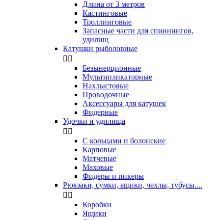
Длина от 3 метров
Кастинговые
Троллинговые
Запасные части для спиннингов,
удилищ
Катушки рыболовные


Безынерционные
Мультипликаторные
Нахлыстовые
Проводочные
Аксессуары для катушек
Фидерные
Удочки и удилища


С кольцами и болонские
Карповые
Матчевые
Маховые
Фидеры и пикеры
Рюкзаки, сумки, ящики, чехлы, тубусы....


Коробки
Ящики