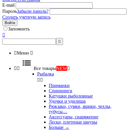
E-mail
Пароль
Забыли пароль?
Создать учетную запись
Войти
Запомнить



Меню



Все товары
NEW

Рыбалка


Приманки
Спиннинги
Катушки рыболовные
Удочки и удилища
Рюкзаки, сумки, ящики, чехлы,
тубусы....
Аксессуары, снаряжение
Лески, плетеные шнуры
Больше
→