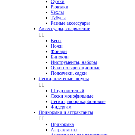
Сумки
Рюкзаки
Чехлы
Тубусы
Разные аксессуары
Аксессуары, снаряжение


Весы
Ножи
Фонари
Бинокли
Инструменты, наборы
Очки поляризационные
Подсачеки, садки
Лески, плетеные шнуры


Шнур плетеный
Лески монофильные
Лески флюорокарбоновые
Фидергам
Прикормки и аттрактанты


Прикормка
Аттрактанты