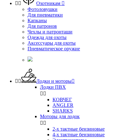


Охотникам

Фотоловушки
Для пневматики
Капканы
Для патронов
Чехлы и патронташи
Одежда для охоты
Аксессуары для охоты
Пневматическое оружие


Лодки и моторы

Лодки ПВХ


КОВЧЕГ
ANGLER
SHARKS
Моторы для лодок


2-х тактные бензиновые
4-х тактные бензиновые