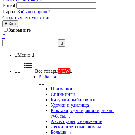
E-mail
Пароль
Забыли пароль?
Создать учетную запись
Войти
Запомнить



Меню



Все товары
NEW

Рыбалка


Приманки
Спиннинги
Катушки рыболовные
Удочки и удилища
Рюкзаки, сумки, ящики, чехлы,
тубусы....
Аксессуары, снаряжение
Лески, плетеные шнуры
Больше
→