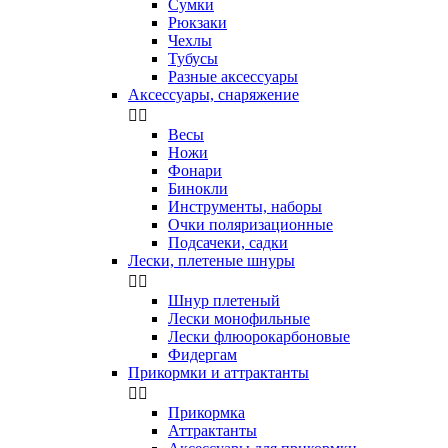
Сумки
Рюкзаки
Чехлы
Тубусы
Разные аксессуары
Аксессуары, снаряжение


Весы
Ножи
Фонари
Бинокли
Инструменты, наборы
Очки поляризационные
Подсачеки, садки
Лески, плетеные шнуры


Шнур плетеный
Лески монофильные
Лески флюорокарбоновые
Фидергам
Прикормки и аттрактанты


Прикормка
Аттрактанты