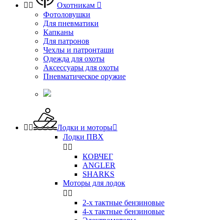


Охотникам

Фотоловушки
Для пневматики
Капканы
Для патронов
Чехлы и патронташи
Одежда для охоты
Аксессуары для охоты
Пневматическое оружие


Лодки и моторы

Лодки ПВХ


КОВЧЕГ
ANGLER
SHARKS
Моторы для лодок


2-х тактные бензиновые
4-х тактные бензиновые