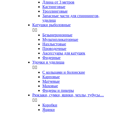
Длина от 3 метров
Кастинговые
Троллинговые
Запасные части для спиннингов,
удилищ
Катушки рыболовные


Безынерционные
Мультипликаторные
Нахлыстовые
Проводочные
Аксессуары для катушек
Фидерные
Удочки и удилища


С кольцами и болонские
Карповые
Матчевые
Маховые
Фидеры и пикеры
Рюкзаки, сумки, ящики, чехлы, тубусы....


Коробки
Ящики