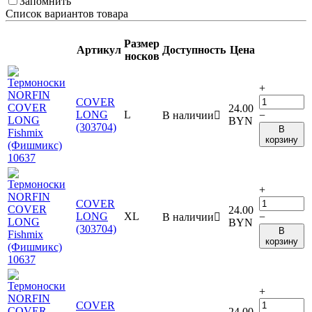
Запомнить
Список вариантов товара
Размер
Артикул
Доступность
Цена
носков
+
COVER
24.00
LONG
L
В наличии

−
BYN
(303704)
В
корзину
+
COVER
24.00
LONG
XL
В наличии

−
BYN
(303704)
В
корзину
+
COVER
24.00