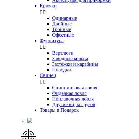
Аксессуары для прикормки
Крючки


Одинарные
Двойные
Тройные
Офсетные
Фурнитура


Вертлюги
Заводные кольца
Застёжки и карабины
Поводки
Свинец


Спиннинговая ловля
Фидерная ловля
Поплавочная ловля
Другие виды грузов
Товары в Подарок