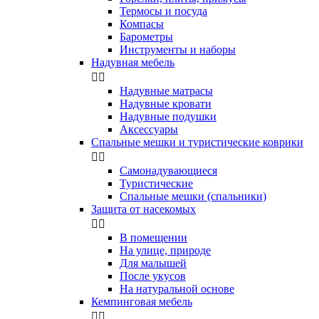
Термосы и посуда
Компасы
Бapoмeтpы
Инструменты и наборы
Надувная мебель


Надувные матрасы
Надувные кровати
Надувные подушки
Аксессуары
Спальные мешки и туристические коврики


Самонадувающиеся
Туристические
Спальные мешки (спальники)
Защита от насекомых


В помещении
На улице, природе
Для малышей
После укусов
На натуральной основе
Кемпинговая мебель

