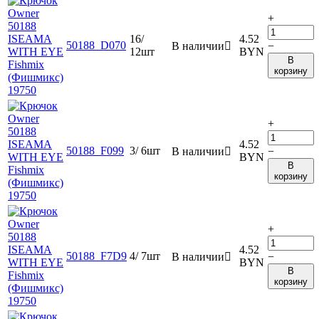
+
16/
4.52
50188_D070
В наличии

−
12шт
BYN
В
корзину
+
4.52
50188_F099
3/ 6шт
В наличии

−
BYN
В
корзину
+
4.52
50188_F7D9
4/ 7шт
В наличии

−
BYN
В
корзину