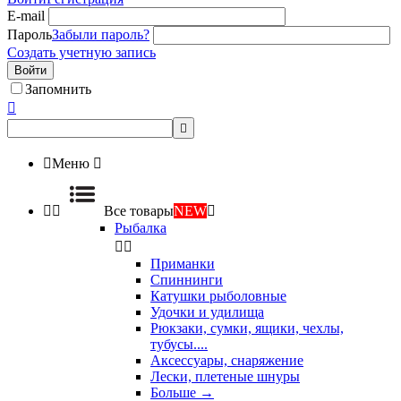
E-mail
Пароль
Забыли пароль?
Создать учетную запись
Войти
Запомнить



Меню



Все товары
NEW

Рыбалка


Приманки
Спиннинги
Катушки рыболовные
Удочки и удилища
Рюкзаки, сумки, ящики, чехлы,
тубусы....
Аксессуары, снаряжение
Лески, плетеные шнуры
Больше
→