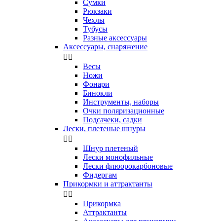
Сумки
Рюкзаки
Чехлы
Тубусы
Разные аксессуары
Аксессуары, снаряжение


Весы
Ножи
Фонари
Бинокли
Инструменты, наборы
Очки поляризационные
Подсачеки, садки
Лески, плетеные шнуры


Шнур плетеный
Лески монофильные
Лески флюорокарбоновые
Фидергам
Прикормки и аттрактанты


Прикормка
Аттрактанты