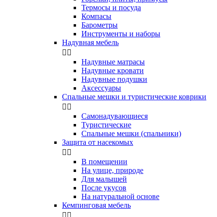
Термосы и посуда
Компасы
Бapoмeтpы
Инструменты и наборы
Надувная мебель


Надувные матрасы
Надувные кровати
Надувные подушки
Аксессуары
Спальные мешки и туристические коврики


Самонадувающиеся
Туристические
Спальные мешки (спальники)
Защита от насекомых


В помещении
На улице, природе
Для малышей
После укусов
На натуральной основе
Кемпинговая мебель

