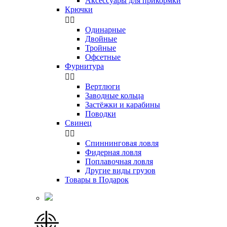
Аксессуары для прикормки
Крючки


Одинарные
Двойные
Тройные
Офсетные
Фурнитура


Вертлюги
Заводные кольца
Застёжки и карабины
Поводки
Свинец


Спиннинговая ловля
Фидерная ловля
Поплавочная ловля
Другие виды грузов
Товары в Подарок