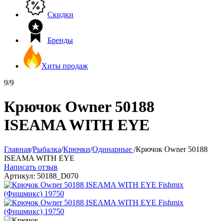
Скидки
Бренды
Хиты продаж
9/9
Крючок Owner 50188
ISEAMA WITH EYE
Главная
/
Рыбалка
/
Крючки
/
Одинарные
/
Крючок Owner 50188
ISEAMA WITH EYE
Написать отзыв
Артикул:
50188_D070