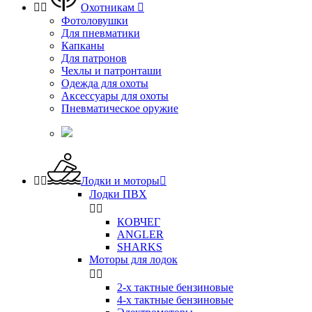


Охотникам

Фотоловушки
Для пневматики
Капканы
Для патронов
Чехлы и патронташи
Одежда для охоты
Аксессуары для охоты
Пневматическое оружие


Лодки и моторы

Лодки ПВХ


КОВЧЕГ
ANGLER
SHARKS
Моторы для лодок


2-х тактные бензиновые
4-х тактные бензиновые