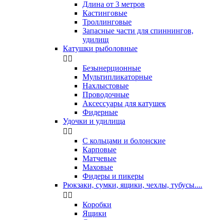
Длина от 3 метров
Кастинговые
Троллинговые
Запасные части для спиннингов,
удилищ
Катушки рыболовные


Безынерционные
Мультипликаторные
Нахлыстовые
Проводочные
Аксессуары для катушек
Фидерные
Удочки и удилища


С кольцами и болонские
Карповые
Матчевые
Маховые
Фидеры и пикеры
Рюкзаки, сумки, ящики, чехлы, тубусы....


Коробки
Ящики