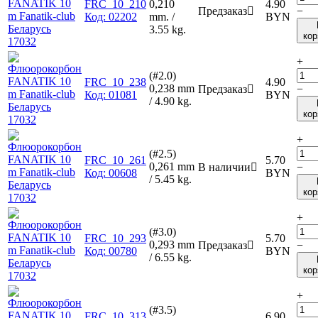
FRC_10_210
0,210
4.90
Предзаказ

−
Код:
02202
mm. /
BYN
3.55 kg.
кор
+
(#2.0)
FRC_10_238
4.90
0,238 mm
Предзаказ

−
Код:
01081
BYN
/ 4.90 kg.
кор
+
(#2.5)
FRC_10_261
5.70
0,261 mm
В наличии

−
Код:
00608
BYN
/ 5.45 kg.
кор
+
(#3.0)
FRC_10_293
5.70
0,293 mm
Предзаказ

−
Код:
00780
BYN
/ 6.55 kg.
кор
+
(#3.5)
FRC_10_313
6.90