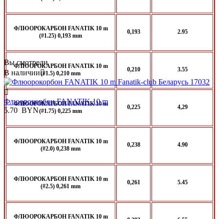
ФЛЮОРОКАРБОН FANATIK 10 m
0,193
2.95
(#1.25) 0,193 mm
Вы смотрели
ФЛЮОРОКАРБОН FANATIK 10 m
0,210
3.55
В наличии

(#1.5) 0,210 mm

Флюорокорбон FANATIK 10 m
ФЛЮОРОКАРБОН FANATIK 10 m
0,225
4,29
5.70
BYN
(#1.75) 0,225 mm
ФЛЮОРОКАРБОН FANATIK 10 m
0,238
4.90
(#2.0) 0,238 mm
ФЛЮОРОКАРБОН FANATIK 10 m
0,261
5.45
(#2.5) 0,261 mm
ФЛЮОРОКАРБОН FANATIK 10 m