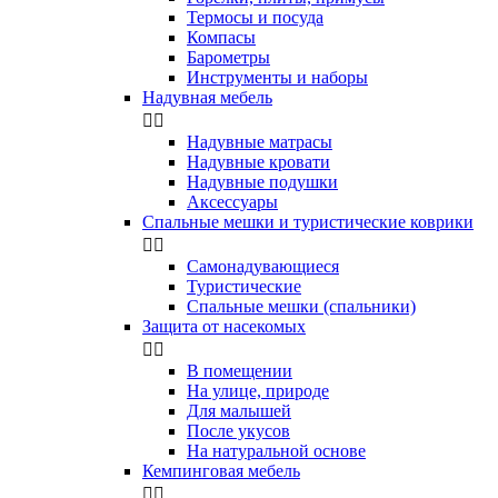
Термосы и посуда
Компасы
Бapoмeтpы
Инструменты и наборы
Надувная мебель


Надувные матрасы
Надувные кровати
Надувные подушки
Аксессуары
Спальные мешки и туристические коврики


Самонадувающиеся
Туристические
Спальные мешки (спальники)
Защита от насекомых


В помещении
На улице, природе
Для малышей
После укусов
На натуральной основе
Кемпинговая мебель

