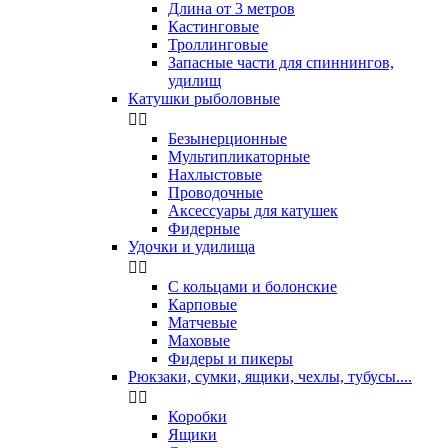
Длина от 3 метров
Кастинговые
Троллинговые
Запасные части для спиннингов,
удилищ
Катушки рыболовные


Безынерционные
Мультипликаторные
Нахлыстовые
Проводочные
Аксессуары для катушек
Фидерные
Удочки и удилища


С кольцами и болонские
Карповые
Матчевые
Маховые
Фидеры и пикеры
Рюкзаки, сумки, ящики, чехлы, тубусы....


Коробки
Ящики