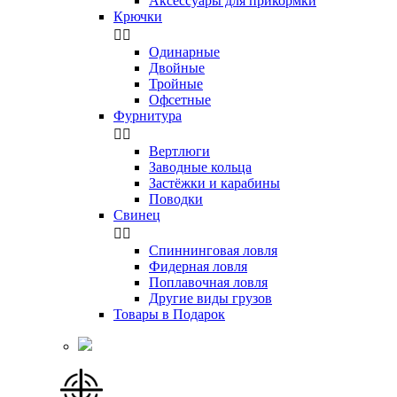
Аксессуары для прикормки
Крючки


Одинарные
Двойные
Тройные
Офсетные
Фурнитура


Вертлюги
Заводные кольца
Застёжки и карабины
Поводки
Свинец


Спиннинговая ловля
Фидерная ловля
Поплавочная ловля
Другие виды грузов
Товары в Подарок