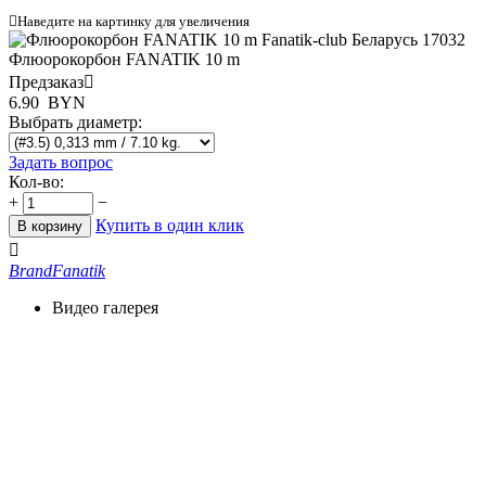

Наведите на картинку для увеличения
Флюорокорбон FANATIK 10 m
Предзаказ

6.90
BYN
Выбрать диаметр:
Задать вопрос
Кол-во:
+
−
Купить в один клик
В корзину

Brand
Fanatik
Видео галерея