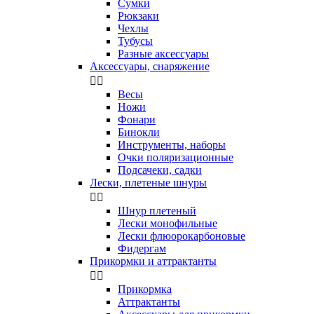
Сумки
Рюкзаки
Чехлы
Тубусы
Разные аксессуары
Аксессуары, снаряжение


Весы
Ножи
Фонари
Бинокли
Инструменты, наборы
Очки поляризационные
Подсачеки, садки
Лески, плетеные шнуры


Шнур плетеный
Лески монофильные
Лески флюорокарбоновые
Фидергам
Прикормки и аттрактанты


Прикормка
Аттрактанты