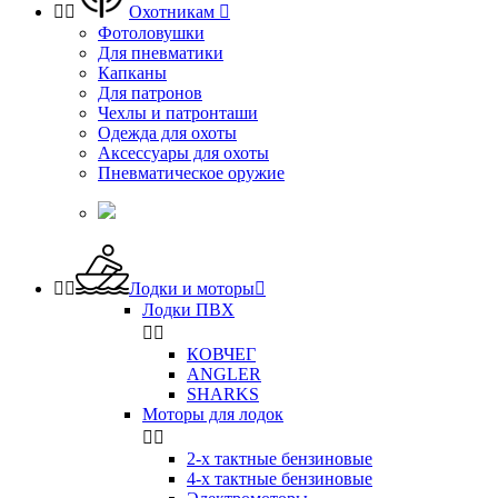


Охотникам

Фотоловушки
Для пневматики
Капканы
Для патронов
Чехлы и патронташи
Одежда для охоты
Аксессуары для охоты
Пневматическое оружие


Лодки и моторы

Лодки ПВХ


КОВЧЕГ
ANGLER
SHARKS
Моторы для лодок


2-х тактные бензиновые
4-х тактные бензиновые