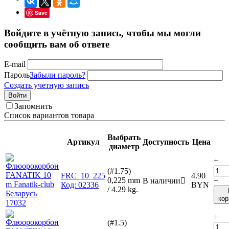
Save
Войдите в учётную запись, чтобы мы могли
сообщить вам об ответе
E-mail
Пароль
Забыли пароль?
Создать учетную запись
Войти
Запомнить
Список вариантов товара
Выбрать
Артикул
Доступность
Цена
диаметр
+
(#1.75)
FRC_10_225
4.90
0,225 mm
В наличии

−
Код:
02336
BYN
/ 4.29 kg.
кор
+
(#1.5)