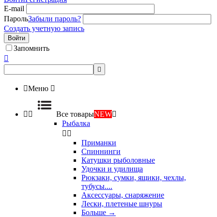
E-mail
Пароль
Забыли пароль?
Создать учетную запись
Войти
Запомнить



Меню



Все товары
NEW

Рыбалка


Приманки
Спиннинги
Катушки рыболовные
Удочки и удилища
Рюкзаки, сумки, ящики, чехлы,
тубусы....
Аксессуары, снаряжение
Лески, плетеные шнуры
Больше
→