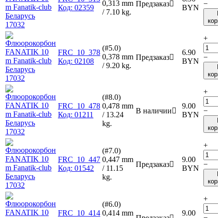
0,313 mm
Предзаказ

−
Код:
02359
BYN
/ 7.10 kg.
кор
+
(#5.0)
FRC_10_378
6.90
0,378 mm
Предзаказ

−
Код:
02108
BYN
/ 9.20 kg.
кор
+
(#8.0)
FRC_10_478
0,478 mm
9.00
В наличии

−
Код:
01211
/ 13.24
BYN
kg.
кор
+
(#7.0)
FRC_10_447
0,447 mm
9.00
Предзаказ

−
Код:
01542
/ 11.15
BYN
kg.
кор
+
(#6.0)
FRC_10_414
0,414 mm
9.00
Предзаказ

−