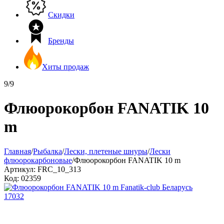
Скидки
Бренды
Хиты продаж
9/9
Флюорокорбон FANATIK 10
m
Главная
/
Рыбалка
/
Лески, плетеные шнуры
/
Лески
флюорокарбоновые
/
Флюорокорбон FANATIK 10 m
Артикул:
FRC_10_313
Код:
02359