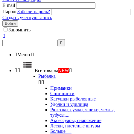
E-mail
Пароль
Забыли пароль?
Создать учетную запись
Войти
Запомнить



Меню



Все товары
NEW

Рыбалка


Приманки
Спиннинги
Катушки рыболовные
Удочки и удилища
Рюкзаки, сумки, ящики, чехлы,
тубусы....
Аксессуары, снаряжение
Лески, плетеные шнуры
Больше
→