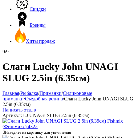
Скидки
Бренды
Хиты продаж
9/9
Слаги Lucky John UNAGI
SLUG 2.5in (6.35см)
Главная
/
Рыбалка
/
Приманки
/
Силиконовые
приманки
/
Съедобная резина
/
Слаги Lucky John UNAGI SLUG
2.5in (6.35см)
Написать отзыв
Артикул:
LJ UNAGI SLUG 2.5in (6.35см)

Наведите на картинку для увеличения