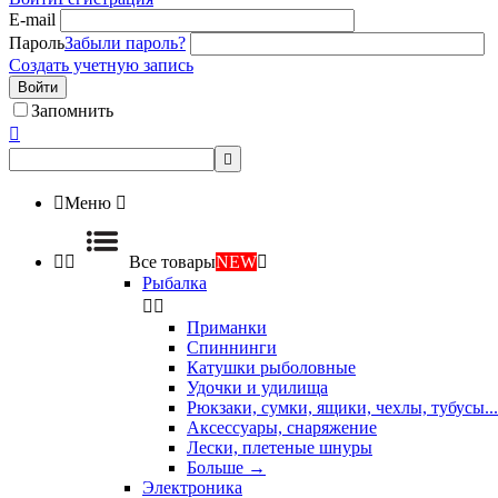
E-mail
Пароль
Забыли пароль?
Создать учетную запись
Войти
Запомнить



Меню



Все товары
NEW

Рыбалка


Приманки
Спиннинги
Катушки рыболовные
Удочки и удилища
Рюкзаки, сумки, ящики, чехлы, тубусы...
Аксессуары, снаряжение
Лески, плетеные шнуры
Больше
→
Электроника