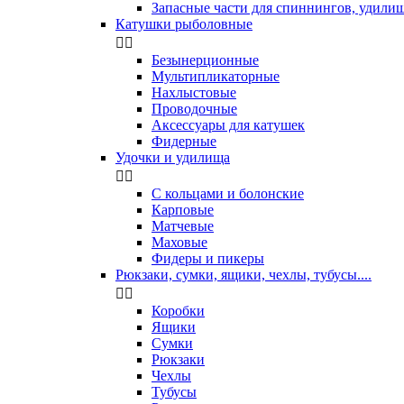
Запасные части для спиннингов, удили
Катушки рыболовные


Безынерционные
Мультипликаторные
Нахлыстовые
Проводочные
Аксессуары для катушек
Фидерные
Удочки и удилища


С кольцами и болонские
Карповые
Матчевые
Маховые
Фидеры и пикеры
Рюкзаки, сумки, ящики, чехлы, тубусы....


Коробки
Ящики
Сумки
Рюкзаки
Чехлы
Тубусы