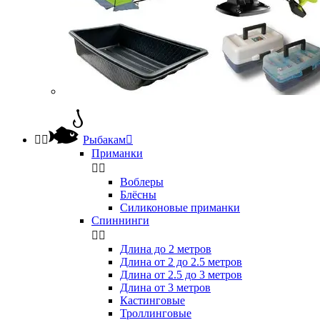


Рыбакам

Приманки


Воблеры
Блёсны
Силиконовые приманки
Спиннинги


Длина до 2 метров
Длина от 2 до 2.5 метров
Длина от 2.5 до 3 метров
Длина от 3 метров
Кастинговые
Троллинговые