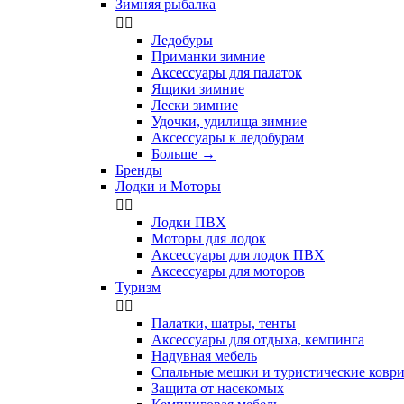
Зимняя рыбалка


Ледобуры
Приманки зимние
Аксессуары для палаток
Ящики зимние
Лески зимние
Удочки, удилища зимние
Аксессуары к ледобурам
Больше
→
Бренды
Лодки и Моторы


Лодки ПВХ
Моторы для лодок
Аксессуары для лодок ПВХ
Аксессуары для моторов
Туризм


Палатки, шатры, тенты
Аксессуары для отдыха, кемпинга
Надувная мебель
Спальные мешки и туристические ковр
Защита от насекомых