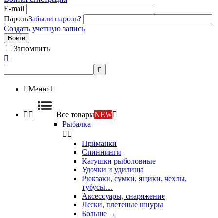
E-mail
Пароль
Забыли пароль?
Создать учетную запись
Войти
Запомнить



Меню



Все товары
NEW

Рыбалка


Приманки
Спиннинги
Катушки рыболовные
Удочки и удилища
Рюкзаки, сумки, ящики, чехлы,
тубусы....
Аксессуары, снаряжение
Лески, плетеные шнуры
Больше
→