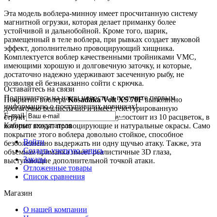
Эта модель воблера-минноу имеет просчитанную систему
магнитной огрузки, которая делает приманку более
устойчивой и дальнобойной. Кроме того, шарик,
размещенный в теле воблера, при рывках создает звуковой
эффект, дополнительно провоцирующий хищника.
Комплектуется воблер качественными тройниками VMC,
имеющими хорошую и долговечную заточку, и которые,
достаточно надежно удерживают засеченную рыбу, не
позволяя ей безнаказанно сойти с крючка.
Оставайтесь на связи
Подпишитесь на наши новости и получите первым
Покрытие воблера
Kosadaka Volt XS 70F
выполнено
информацию о поступивших новинках!
достаточно реалистично и имеет текстурированную
E-mail
структуру. Цветовая гамма минноу состоит из 10 расцветок, в
Кабинет покупателя
которые входят провоцирующие и натуральные окрасы. Само
покрытие этого воблера довольно стойкое, способное
Войти
безболезненно выдержать ни одну щучью атаку. Также, эта
Создать учетную запись
объемная приманка имеет реалистичные 3D глаза,
Заказы
выступающие дополнительной точкой атаки.
Отложенные товары
Список сравнения
Магазин
О нашей компании