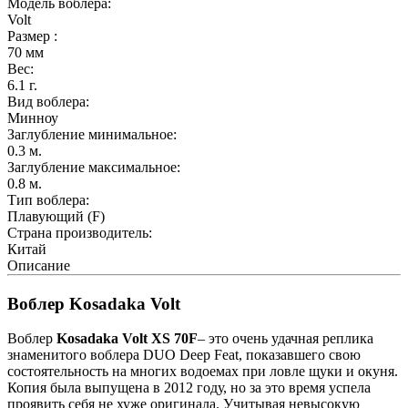
Модель воблера:
Volt
Размер :
70
мм
Вес:
6.1
г.
Вид воблера:
Минноу
Заглубление минимальное:
0.3
м.
Заглубление максимальное:
0.8
м.
Тип воблера:
Плавующий (F)
Страна производитель:
Китай
Описание
Воблер Kosadaka Volt
Воблер
Kosadaka Volt XS 70F
– это очень удачная реплика
знаменитого воблера DUO Deep Feat, показавшего свою
состоятельность на многих водоемах при ловле щуки и окуня.
Копия была выпущена в 2012 году, но за это время успела
проявить себя не хуже оригинала. Учитывая невысокую