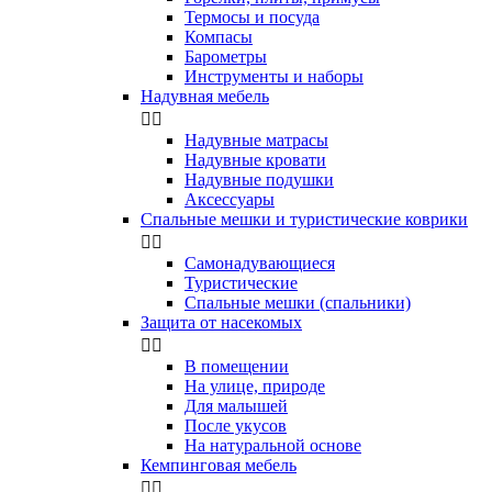
Термосы и посуда
Компасы
Бapoмeтpы
Инструменты и наборы
Надувная мебель


Надувные матрасы
Надувные кровати
Надувные подушки
Аксессуары
Спальные мешки и туристические коврики


Самонадувающиеся
Туристические
Спальные мешки (спальники)
Защита от насекомых


В помещении
На улице, природе
Для малышей
После укусов
На натуральной основе
Кемпинговая мебель

