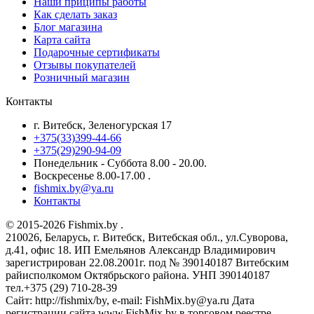
Наши приципы работы
Как сделать заказ
Блог магазина
Карта сайта
Подарочные сертификаты
Отзывы покупателей
Розничный магазин
Контакты
г. Витебск, Зеленогурская 17
+375(33)399-44-66
+375(29)290-94-09
Понедельник - Суббота 8.00 - 20.00.
Воскресенье 8.00-17.00 .
fishmix.by@ya.ru
Контакты
© 2015-2026 Fishmix.by .
210026, Беларусь, г. Витебск, Витебская обл., ул.Суворова,
д.41, офис 18. ИП Емельянов Александр Владимирович
зарегистрирован 22.08.2001г. под № 390140187 Витебским
райисполкомом Октябрьского района. УНП 390140187
тел.+375 (29) 710-28-39
Сайт: http://fishmix/by, e-mail: FishMix.by@ya.ru Дата
регистрации сайта www.FishMix.by в торговом реестре