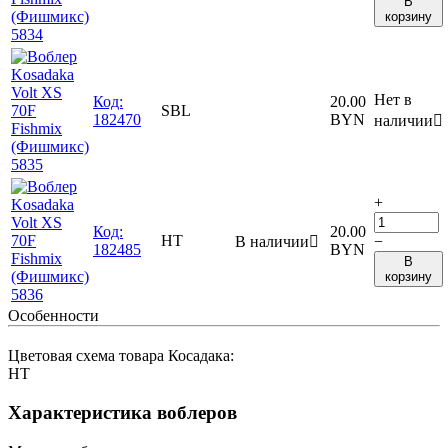
В
корзину
Нет в
Код:
20.00
SBL
182470
BYN
наличии

+
Код:
20.00
HT
В наличии

−
182485
BYN
В
корзину
Особенности
Цветовая схема товара Косадака:
HT
Характеристика воблеров