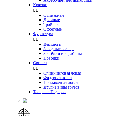
Аксессуары для прикормки
Крючки


Одинарные
Двойные
Тройные
Офсетные
Фурнитура


Вертлюги
Заводные кольца
Застёжки и карабины
Поводки
Свинец


Спиннинговая ловля
Фидерная ловля
Поплавочная ловля
Другие виды грузов
Товары в Подарок