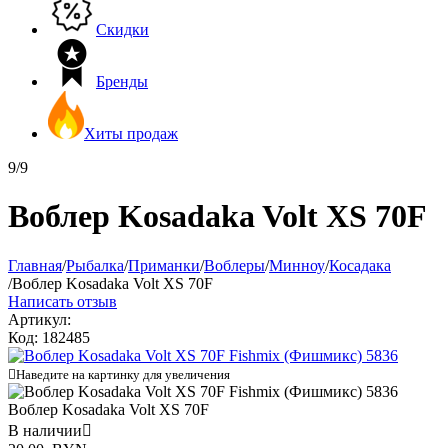
Скидки
Бренды
Хиты продаж
9/9
Воблер Kosadaka Volt XS 70F
Главная
/
Рыбалка
/
Приманки
/
Воблеры
/
Минноу
/
Косадака
/
Воблер Kosadaka Volt XS 70F
Написать отзыв
Артикул:
Код:
182485

Наведите на картинку для увеличения
Воблер Kosadaka Volt XS 70F
В наличии
