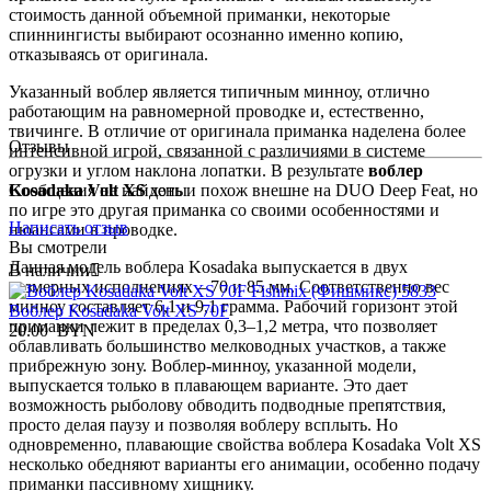
стоимость данной объемной приманки, некоторые
спиннингисты выбирают осознанно именно копию,
отказываясь от оригинала.
Указанный воблер является типичным минноу, отлично
работающим на равномерной проводке и, естественно,
твичинге. В отличие от оригинала приманка наделена более
Отзывы
интенсивной игрой, связанной с различиями в системе
огрузки и углом наклона лопатки. В результате
воблер
Сообщения не найдены
Kosadaka Volt XS
хоть и похож внешне на DUO Deep Feat, но
по игре это другая приманка со своими особенностями и
Написать отзыв
нюансами в проводке.
Вы смотрели
Данная модель воблера Kosadaka выпускается в двух
В наличии

размерных исполнениях – 70 и 85 мм. Соответственно вес
минноу составляет 6,1 и 9,1 грамма. Рабочий горизонт этой
Воблер Kosadaka Volt XS 70F
приманки лежит в пределах 0,3–1,2 метра, что позволяет
20.00
BYN
облавливать большинство мелководных участков, а также
прибрежную зону. Воблер-минноу, указанной модели,
выпускается только в плавающем варианте. Это дает
возможность рыболову обводить подводные препятствия,
просто делая паузу и позволяя воблеру всплыть. Но
одновременно, плавающие свойства воблера Kosadaka Volt XS
несколько обедняют варианты его анимации, особенно подачу
приманки пассивному хищнику.