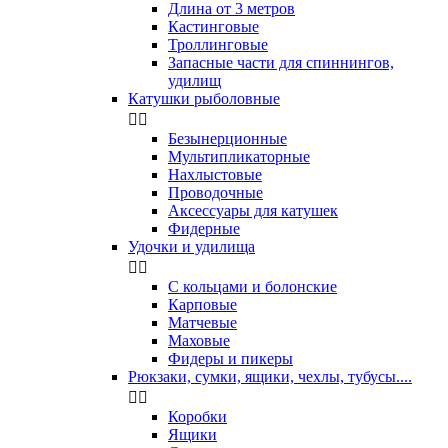
Длина от 3 метров
Кастинговые
Троллинговые
Запасные части для спиннингов,
удилищ
Катушки рыболовные


Безынерционные
Мультипликаторные
Нахлыстовые
Проводочные
Аксессуары для катушек
Фидерные
Удочки и удилища


С кольцами и болонские
Карповые
Матчевые
Маховые
Фидеры и пикеры
Рюкзаки, сумки, ящики, чехлы, тубусы....


Коробки
Ящики