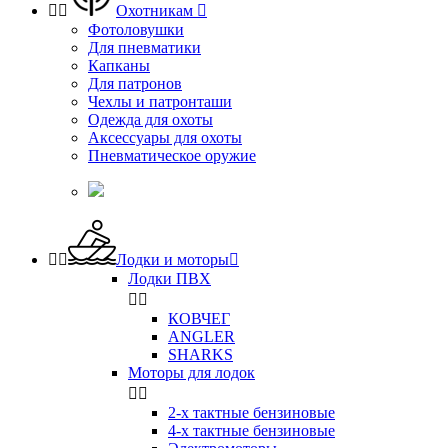


Охотникам

Фотоловушки
Для пневматики
Капканы
Для патронов
Чехлы и патронташи
Одежда для охоты
Аксессуары для охоты
Пневматическое оружие


Лодки и моторы

Лодки ПВХ


КОВЧЕГ
ANGLER
SHARKS
Моторы для лодок


2-х тактные бензиновые
4-х тактные бензиновые