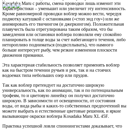
Kosadaka Maru с работы, смена проводки лишь изменит эти
характеристики – уменьшит или увеличит эту интенсивность.
Кроме равномерной проводки воблер можно вести, чередуя
подмотку катушкой с остановками («стоп энд гоу») или же
анимировать его твичингом (и джеркингом). Положительная
плавучесть была отрегулирована таким образом, что бы
замедления или остановки воблера позволяли ему спокойно
планировать в толще воды за счет набегающего течения, либо
неторопливо подниматься (подвсплывать), что намного
больше интересует рыбу, чем резкие изменения плоскости
движения приманки.
Эта характерная стабильность позволяет применять воблер
как на быстром течении ручьев и рек, так и на стоячих
водоемах типа небольших озер или прудов.
Так как воблер претендует на достаточно широкую
универсальность, как по анимации, так и по потенциальным
трофеям, то и цветовую линейку он получил достаточно
широкую. В зависимости от освещенности, от состояния
воды, от вида рыбы и каких-то собственных предпочтений вы
можете выбрать и естественные цветовые решения, и яркие
вызывающие окраски воблера Kosadaka Maru XL 45F.
Практика успешной ловли спиннингистами доказывает, что