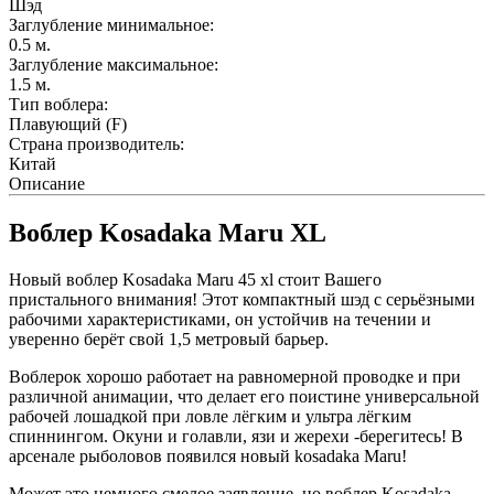
Шэд
Заглубление минимальное:
0.5
м.
Заглубление максимальное:
1.5
м.
Тип воблера:
Плавующий (F)
Страна производитель:
Китай
Описание
Воблер Kosadaka Maru XL
Новый воблер Kosadaka Maru 45 xl стоит Вашего
пристального внимания! Этот компактный шэд с серьёзными
рабочими характеристиками, он устойчив на течении и
уверенно берёт свой 1,5 метровый барьер.
Воблерок хорошо работает на равномерной проводке и при
различной анимации, что делает его поистине универсальной
рабочей лошадкой при ловле лёгким и ультра лёгким
спиннингом. Окуни и голавли, язи и жерехи -берегитесь! В
арсенале рыболовов появился новый kosadaka Maru!
Может это немного смелое заявление, но воблер Kosadaka