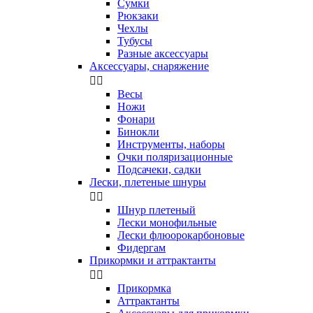
Сумки
Рюкзаки
Чехлы
Тубусы
Разные аксессуары
Аксессуары, снаряжение


Весы
Ножи
Фонари
Бинокли
Инструменты, наборы
Очки поляризационные
Подсачеки, садки
Лески, плетеные шнуры


Шнур плетеный
Лески монофильные
Лески флюорокарбоновые
Фидергам
Прикормки и аттрактанты


Прикормка
Аттрактанты