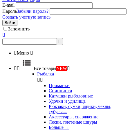
E-mail
Пароль
Забыли пароль?
Создать учетную запись
Войти
Запомнить



Меню



Все товары
NEW

Рыбалка


Приманки
Спиннинги
Катушки рыболовные
Удочки и удилища
Рюкзаки, сумки, ящики, чехлы,
тубусы....
Аксессуары, снаряжение
Лески, плетеные шнуры
Больше
→