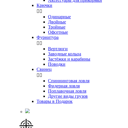
Аксессуары для прикормки
Крючки


Одинарные
Двойные
Тройные
Офсетные
Фурнитура


Вертлюги
Заводные кольца
Застёжки и карабины
Поводки
Свинец


Спиннинговая ловля
Фидерная ловля
Поплавочная ловля
Другие виды грузов
Товары в Подарок