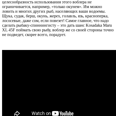
целесообразность использования этого воблера не
ограничивается, например, «только окунем». Им можно
ловить и многих других рыб, населяющих ваши водоемы.
Щука, судак, берш, окунь, жерех, голавль, язь, красноперка,
лососевые, даже сом, если повезет! Самое главное, что надо
сделать рыбаку-спиннингисту – это дать шанс Kosadaka Maru
XL 45F поймать свою рыбу, воблер же со своей стороны точно
не подведет, скорее всего, порадует.