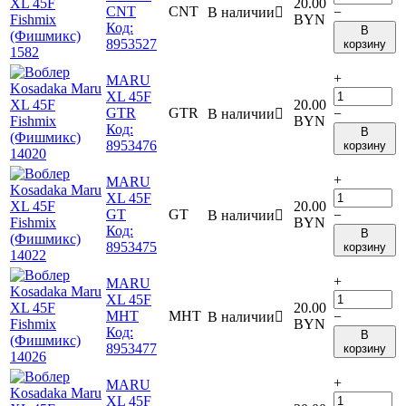
20.00
CNT
CNT
В наличии

−
BYN
Код:
В
8953527
корзину
+
MARU
XL 45F
20.00
GTR
GTR
В наличии

−
BYN
Код:
В
8953476
корзину
+
MARU
XL 45F
20.00
GT
GT
В наличии

−
BYN
Код:
В
8953475
корзину
+
MARU
XL 45F
20.00
MHT
MHT
В наличии

−
BYN
Код:
В
8953477
корзину
+
MARU
XL 45F