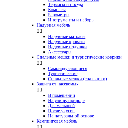
Термосы и посуда
Компасы
Бapoмeтpы
Инструменты и наборы
Надувная мебель


Надувные матрасы
Надувные кровати
Надувные подушки
Аксессуары
Спальные мешки и туристические коврики


Самонадувающиеся
Туристические
Спальные мешки (спальники)
Защита от насекомых


В помещении
На улице, природе
Для малышей
После укусов
На натуральной основе
Кемпинговая мебель

