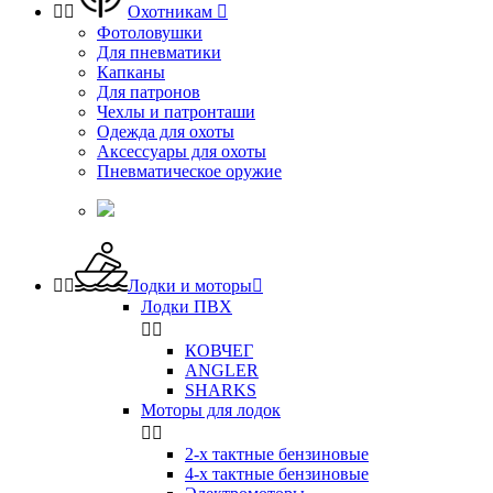


Охотникам

Фотоловушки
Для пневматики
Капканы
Для патронов
Чехлы и патронташи
Одежда для охоты
Аксессуары для охоты
Пневматическое оружие


Лодки и моторы

Лодки ПВХ


КОВЧЕГ
ANGLER
SHARKS
Моторы для лодок


2-х тактные бензиновые
4-х тактные бензиновые