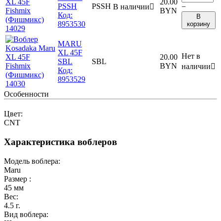
20.00
PSSH
PSSH
В наличии

−
BYN
Код:
В
8953530
корзину
MARU
XL 45F
Нет в
20.00
SBL
SBL
BYN
наличии

Код:
8953529
Особенности
Цвет:
CNT
Характеристика воблеров
Модель воблера:
Maru
Размер :
45
мм
Вес:
4.5
г.
Вид воблера: