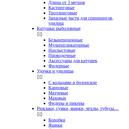
Длина от 3 метров
Кастинговые
Троллинговые
Запасные части для спиннингов,
удилищ
Катушки рыболовные


Безынерционные
Мультипликаторные
Нахлыстовые
Проводочные
Аксессуары для катушек
Фидерные
Удочки и удилища


С кольцами и болонские
Карповые
Матчевые
Маховые
Фидеры и пикеры
Рюкзаки, сумки, ящики, чехлы, тубусы....


Коробки
Ящики