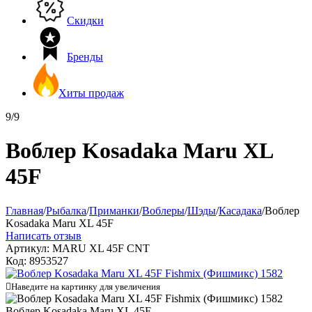
Скидки
Бренды
Хиты продаж
9/9
Воблер Kosadaka Maru XL
45F
Главная
/
Рыбалка
/
Приманки
/
Воблеры
/
Шэды
/
Касадака
/
Воблер
Kosadaka Maru XL 45F
Написать отзыв
Артикул:
MARU XL 45F CNT
Код:
8953527

Наведите на картинку для увеличения
Воблер Kosadaka Maru XL 45F