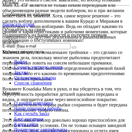
Отзывы
Maru XL 45F является не только неким переходным или
объединяющим разные модели воблером, но и при желании
Сообщения не найдены
может быть их заменой. Хотя, самое верное решение – это
сделать воблер дополнением к вашим Курадо и Миражам в
Написать отзыв
коробочках с мини-воблерами. Ведь он обладает какими-то
Оставайтесь на связи
своими и характеристиками и рабочими моментами, которые
Подпишитесь на наши новости и получите первым
совершенно по-другому реализованы в вышеназванных
информацию о поступивших новинках!
моделях.
E-mail
Кабинет покупателя
Маленький вес, но немаленькие тройники – это сделано со
знанием дела, поскольку многие рыболовы предпочитают
Войти
периодически ловить на совсем небольшие приманки.
Создать учетную запись
Обычно это вызвано местной определенной кормовой базой
Заказы
хищника, либо его какими-то временными предпочтениями
Отложенные товары
более мелких приманок.
Список сравнения
Возьмите Kosadaka Maru в руки, и вы убедитесь в том, что
Магазин
скрупулезность проработки деталей идеально передана и
видна, и ощущается даже через многослойное покрытие.
О нашей компании
Натуралистичность образа рыбки сохранена и будет передана
Наши приципы работы
потенциальному трофею сполна.
Как сделать заказ
Блог магазина
Этот небольшой воблер довольно хорошо приспособлен для
Карта сайта
работы в тяжелых условиях. Он не только оснащен завидной
Подарочные сертификаты
фурнитурой, но и лопатка спроектирована и отлита имея