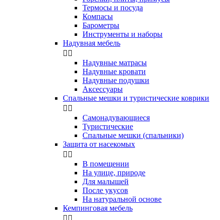
Термосы и посуда
Компасы
Бapoмeтpы
Инструменты и наборы
Надувная мебель


Надувные матрасы
Надувные кровати
Надувные подушки
Аксессуары
Спальные мешки и туристические коврики


Самонадувающиеся
Туристические
Спальные мешки (спальники)
Защита от насекомых


В помещении
На улице, природе
Для малышей
После укусов
На натуральной основе
Кемпинговая мебель

