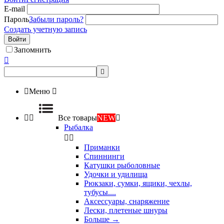
E-mail
Пароль
Забыли пароль?
Создать учетную запись
Войти
Запомнить



Меню



Все товары
NEW

Рыбалка


Приманки
Спиннинги
Катушки рыболовные
Удочки и удилища
Рюкзаки, сумки, ящики, чехлы,
тубусы....
Аксессуары, снаряжение
Лески, плетеные шнуры
Больше
→