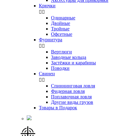
Аксессуары для прикормки
Крючки


Одинарные
Двойные
Тройные
Офсетные
Фурнитура


Вертлюги
Заводные кольца
Застёжки и карабины
Поводки
Свинец


Спиннинговая ловля
Фидерная ловля
Поплавочная ловля
Другие виды грузов
Товары в Подарок