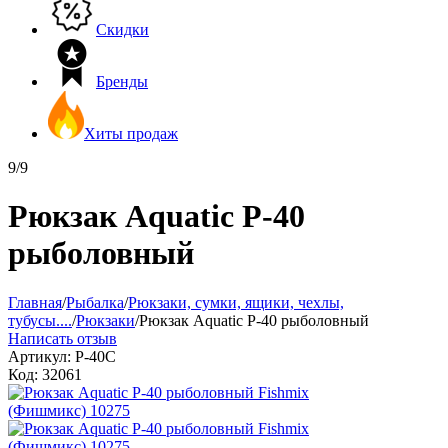
Скидки
Бренды
Хиты продаж
9/9
Рюкзак Aquatic Р-40
рыболовный
Главная
/
Рыбалка
/
Рюкзаки, сумки, ящики, чехлы,
тубусы....
/
Рюкзаки
/
Рюкзак Aquatic Р-40 рыболовный
Написать отзыв
Артикул:
Р-40С
Код:
32061