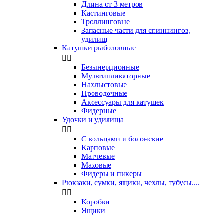
Длина от 3 метров
Кастинговые
Троллинговые
Запасные части для спиннингов,
удилищ
Катушки рыболовные


Безынерционные
Мультипликаторные
Нахлыстовые
Проводочные
Аксессуары для катушек
Фидерные
Удочки и удилища


С кольцами и болонские
Карповые
Матчевые
Маховые
Фидеры и пикеры
Рюкзаки, сумки, ящики, чехлы, тубусы....


Коробки
Ящики