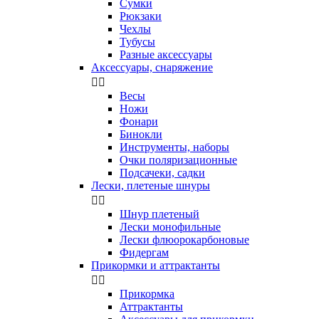
Сумки
Рюкзаки
Чехлы
Тубусы
Разные аксессуары
Аксессуары, снаряжение


Весы
Ножи
Фонари
Бинокли
Инструменты, наборы
Очки поляризационные
Подсачеки, садки
Лески, плетеные шнуры


Шнур плетеный
Лески монофильные
Лески флюорокарбоновые
Фидергам
Прикормки и аттрактанты


Прикормка
Аттрактанты