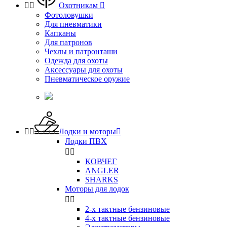


Охотникам

Фотоловушки
Для пневматики
Капканы
Для патронов
Чехлы и патронташи
Одежда для охоты
Аксессуары для охоты
Пневматическое оружие


Лодки и моторы

Лодки ПВХ


КОВЧЕГ
ANGLER
SHARKS
Моторы для лодок


2-х тактные бензиновые
4-х тактные бензиновые