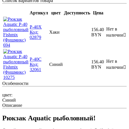
Список вариантов товара
Артикул
цвет
Доступность
Цена
Р-40Х
Нет в
156.40
Код:
Хаки
BYN
наличии

02879
Р-40С
Нет в
156.40
Код:
Синий
BYN
наличии

32061
Особенности
цвет:
Синий
Описание
Рюкзак Aquatic рыболовный!