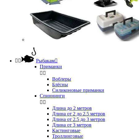


Рыбакам

Приманки


Воблеры
Блёсны
Силиконовые приманки
Спиннинги


Длина до 2 метров
Длина от 2 до 2.5 метров
Длина от 2.5 до 3 метров
Длина от 3 метров
Кастинговые
Троллинговые