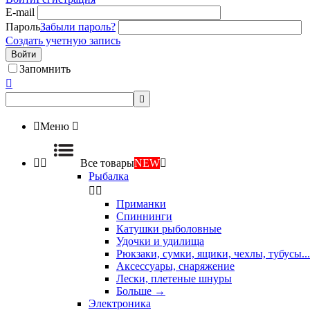
E-mail
Пароль
Забыли пароль?
Создать учетную запись
Войти
Запомнить



Меню



Все товары
NEW

Рыбалка


Приманки
Спиннинги
Катушки рыболовные
Удочки и удилища
Рюкзаки, сумки, ящики, чехлы, тубусы...
Аксессуары, снаряжение
Лески, плетеные шнуры
Больше
→
Электроника