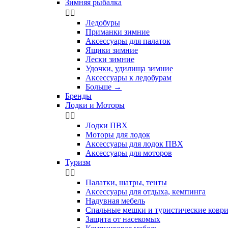
Зимняя рыбалка


Ледобуры
Приманки зимние
Аксессуары для палаток
Ящики зимние
Лески зимние
Удочки, удилища зимние
Аксессуары к ледобурам
Больше
→
Бренды
Лодки и Моторы


Лодки ПВХ
Моторы для лодок
Аксессуары для лодок ПВХ
Аксессуары для моторов
Туризм


Палатки, шатры, тенты
Аксессуары для отдыха, кемпинга
Надувная мебель
Спальные мешки и туристические ковр
Защита от насекомых