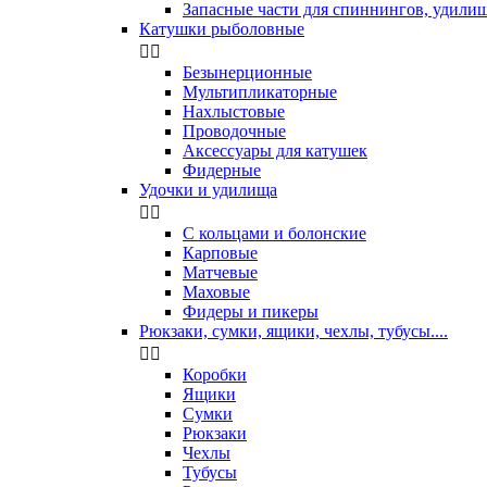
Запасные части для спиннингов, удили
Катушки рыболовные


Безынерционные
Мультипликаторные
Нахлыстовые
Проводочные
Аксессуары для катушек
Фидерные
Удочки и удилища


С кольцами и болонские
Карповые
Матчевые
Маховые
Фидеры и пикеры
Рюкзаки, сумки, ящики, чехлы, тубусы....


Коробки
Ящики
Сумки
Рюкзаки
Чехлы
Тубусы