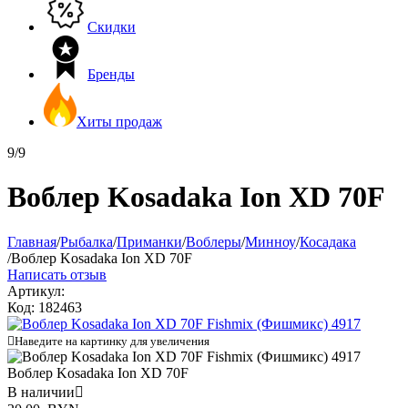
Скидки
Бренды
Хиты продаж
9/9
Воблер Kosadaka Ion XD 70F
Главная
/
Рыбалка
/
Приманки
/
Воблеры
/
Минноу
/
Косадака
/
Воблер Kosadaka Ion XD 70F
Написать отзыв
Артикул:
Код:
182463

Наведите на картинку для увеличения
Воблер Kosadaka Ion XD 70F
В наличии
