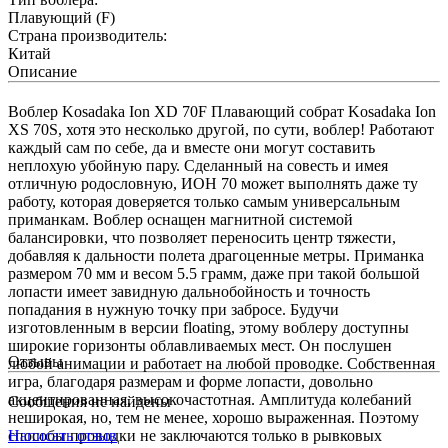
Плавующий (F)
Страна производитель:
Китай
Описание
Воблер Kosadaka Ion XD 70F Плавающий собрат Kosadaka Ion
XS 70S, хотя это несколько другой, по сути, воблер! Работают
каждый сам по себе, да и вместе они могут составить
неплохую убойную пару. Сделанный на совесть и имея
отличную родословную, ИОН 70 может выполнять даже ту
работу, которая доверяется только самым универсальным
приманкам. Воблер оснащен магнитной системой
балансировки, что позволяет переносить центр тяжести,
добавляя к дальности полета драгоценные метры. Приманка
размером 70 мм и весом 5.5 грамм, даже при такой большой
лопасти имеет завидную дальнобойность и точность
попадания в нужную точку при забросе. Будучи
изготовленным в версии floating, этому воблеру доступны
широкие горизонты облавливаемых мест. Он послушен
Отзывы
любой анимации и работает на любой проводке. Собственная
игра, благодаря размерам и форме лопасти, довольно
акцентированная, высокочастотная. Амплитуда колебаний
Сообщения не найдены
неширокая, но, тем не менее, хорошо выраженная. Поэтому
способы проводки не заключаются только в рывковых
Написать отзыв