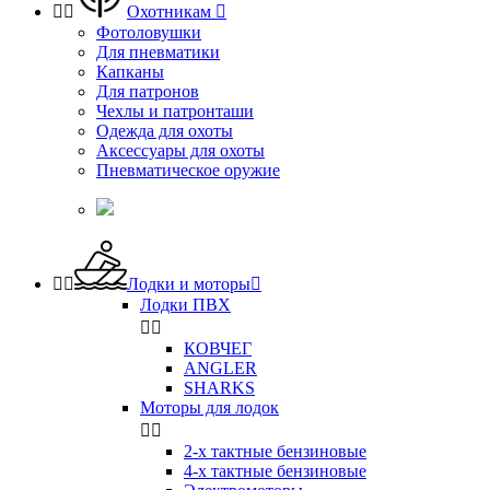


Охотникам

Фотоловушки
Для пневматики
Капканы
Для патронов
Чехлы и патронташи
Одежда для охоты
Аксессуары для охоты
Пневматическое оружие


Лодки и моторы

Лодки ПВХ


КОВЧЕГ
ANGLER
SHARKS
Моторы для лодок


2-х тактные бензиновые
4-х тактные бензиновые