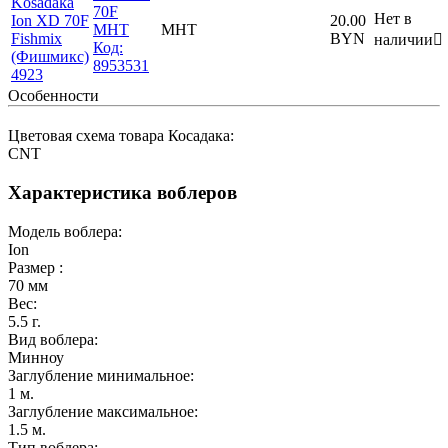
70F
Нет в
20.00
MHT
MHT
BYN
наличии

Код:
8953531
Особенности
Цветовая схема товара Косадака:
CNT
Характеристика воблеров
Модель воблера:
Ion
Размер :
70
мм
Вес:
5.5
г.
Вид воблера:
Минноу
Заглубление минимальное:
1
м.
Заглубление максимальное:
1.5
м.
Тип воблера: