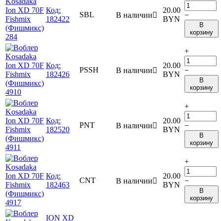
Код:
20.00
SBL
В наличии

−
182422
BYN
В
корзину
+
Код:
20.00
PSSH
В наличии

−
182426
BYN
В
корзину
+
Код:
20.00
PNT
В наличии

−
182520
BYN
В
корзину
+
Код:
20.00
CNT
В наличии

−
182463
BYN
В
корзину
ION XD