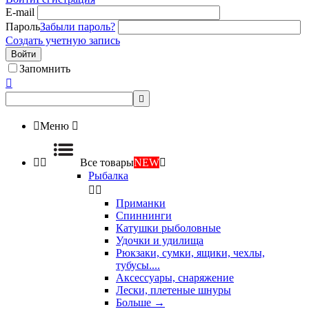
E-mail
Пароль
Забыли пароль?
Создать учетную запись
Войти
Запомнить



Меню



Все товары
NEW

Рыбалка


Приманки
Спиннинги
Катушки рыболовные
Удочки и удилища
Рюкзаки, сумки, ящики, чехлы,
тубусы....
Аксессуары, снаряжение
Лески, плетеные шнуры
Больше
→