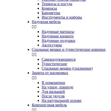
Термосы и посуда
Компасы
Бapoмeтpы
Инструменты и наборы
Надувная мебель


Надувные матрасы
Надувные кровати
Надувные подушки
Аксессуары
Спальные мешки и туристические коврики


Самонадувающиеся
Туристические
Спальные мешки (спальники)
Защита от насекомых


В помещении
На улице, природе
Для малышей
После укусов
На натуральной основе
Кемпинговая мебель

