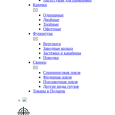
Аксессуары для прикормки
Крючки


Одинарные
Двойные
Тройные
Офсетные
Фурнитура


Вертлюги
Заводные кольца
Застёжки и карабины
Поводки
Свинец


Спиннинговая ловля
Фидерная ловля
Поплавочная ловля
Другие виды грузов
Товары в Подарок