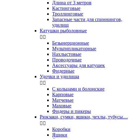
Длина от 3 метров
Кастинговые
Троллинговые
Запасные части для спиннингов,
удилищ
Катушки рыболовные


Безынерционные
Мультипликаторные
Нахлыстовые
Проводочные
Аксессуары для катушек
Фидерные
Удочки и удилища


С кольцами и болонские
Карповые
Матчевые
Маховые
Фидеры и пикеры
Рюкзаки, сумки, ящики, чехлы, тубусы....


Коробки
Ящики