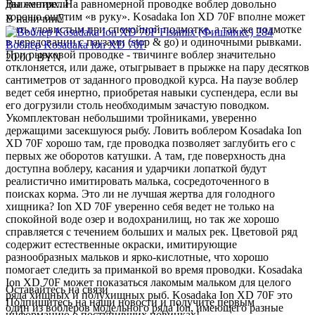
движениях. На равномерной проводке воблер довольно
Вы смотрели
хорошо ощутим «в руку». Kosadaka Ion XD 70F вполне может
В наличии

быть уловистым при спокойной подмотке, а так же подмотке
в чередовании с паузами (stop & go) и одиночными рывками.
Воблер Kosadaka Ion XD 70F
При рывковой проводке - твичинге воблер значительно
20.00
BYN
отклоняется, или даже, отыгрывает в прыжке на пару десятков
сантиметров от заданного проводкой курса. На паузе воблер
ведет себя инертно, приобретая навыки суспендера, если вы
его догрузили столь необходимым зачастую поводком.
Укомплектован небольшими тройниками, уверенно
держащими засекшуюся рыбу. Ловить воблером Kosadaka Ion
XD 70F хорошо там, где проводка позволяет заглубить его с
первых же оборотов катушки. А там, где поверхность дна
доступна воблеру, касания и ударчики лопаткой будут
реалистично имитировать малька, сосредоточенного в
поисках корма. Это ли не лучшая жертва для голодного
хищника? Ion XD 70F уверенно себя ведет не только на
спокойной воде озер и водохранилищ, но так же хорошо
справляется с течением больших и малых рек. Цветовой ряд
содержит естественные окраски, имитирующие
разнообразных мальков и ярко-кислотные, что хорошо
помогает следить за приманкой во время проводки. Kosadaka
Ion XD 70F может показаться лакомым мальком для целого
Оставайтесь на связи
ряда хищных и полухищных рыб. Kosadaka Ion XD 70F это
Подпишитесь на наши новости и получите первым
один из воблеров модельного ряда Ion, имеющего разные
информацию о поступивших новинках!