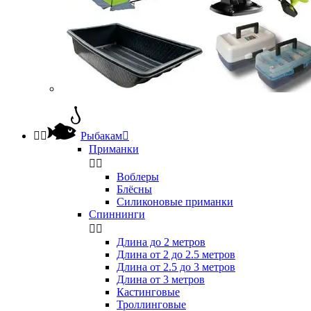


Рыбакам

Приманки


Воблеры
Блёсны
Силиконовые приманки
Спиннинги


Длина до 2 метров
Длина от 2 до 2.5 метров
Длина от 2.5 до 3 метров
Длина от 3 метров
Кастинговые
Троллинговые