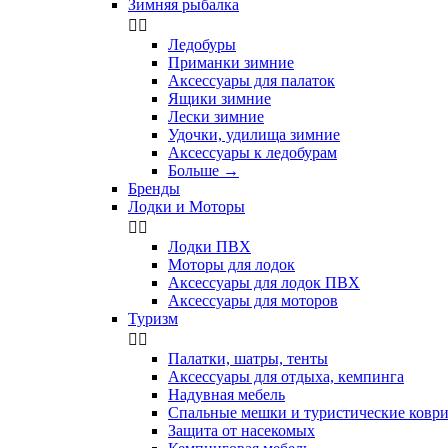
Зимняя рыбалка


Ледобуры
Приманки зимние
Аксессуары для палаток
Ящики зимние
Лески зимние
Удочки, удилища зимние
Аксессуары к ледобурам
Больше
→
Бренды
Лодки и Моторы


Лодки ПВХ
Моторы для лодок
Аксессуары для лодок ПВХ
Аксессуары для моторов
Туризм


Палатки, шатры, тенты
Аксессуары для отдыха, кемпинга
Надувная мебель
Спальные мешки и туристические ковр
Защита от насекомых