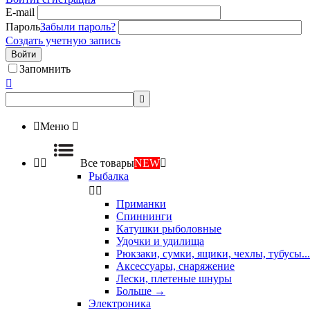
E-mail
Пароль
Забыли пароль?
Создать учетную запись
Войти
Запомнить



Меню



Все товары
NEW

Рыбалка


Приманки
Спиннинги
Катушки рыболовные
Удочки и удилища
Рюкзаки, сумки, ящики, чехлы, тубусы...
Аксессуары, снаряжение
Лески, плетеные шнуры
Больше
→
Электроника