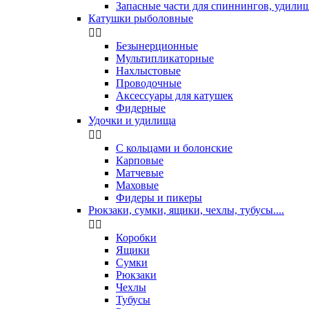
Запасные части для спиннингов, удили
Катушки рыболовные


Безынерционные
Мультипликаторные
Нахлыстовые
Проводочные
Аксессуары для катушек
Фидерные
Удочки и удилища


С кольцами и болонские
Карповые
Матчевые
Маховые
Фидеры и пикеры
Рюкзаки, сумки, ящики, чехлы, тубусы....


Коробки
Ящики
Сумки
Рюкзаки
Чехлы
Тубусы